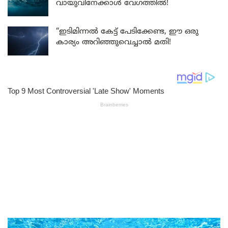
വായുവിനേക്കാൾ വേഗത്തിൽ!
“ഇടിമിന്നൽ കേട്ട് പേടിക്കേണ്ട, ഈ ഒരു
കാര്യം അറിഞ്ഞുവെച്ചാൽ മതി!