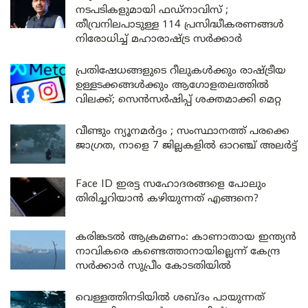
നടപടികളുമായി ഫഡ്നാവിസ് ;
തീവ്രനിലപാടുള്ള 114 പ്രസിദ്ധീകരണങ്ങൾ
നിരോധിച്ച് മഹാരാഷ്ട്ര സർക്കാർ
പ്രതിഷേധങ്ങളുടെ റീലുകൾക്കും രാഷ്ട്രീയ
ഉള്ളടക്കങ്ങൾക്കും ആഗോളതലത്തിൽ
വിലക്ക്; സെൻസർഷിപ്പ് ശക്തമാക്കി മെറ്റ
വീണ്ടും ന്യൂനമർദ്ദം ; സംസ്ഥാനത്ത് പരക്കെ
ജാഗ്രത, നാളെ 7 ജില്ലകളിൽ ഓറഞ്ച് അലർട്ട്
Face ID ഇരട്ട സഹോദരങ്ങളെ പോലും
തിരിച്ചറിയാൻ കഴിയുന്നത് എങ്ങനെ?
കരിങ്കടൽ ആക്രമണം: കാണാതായ ഇന്ത്യൻ
നാവികരെ കണ്ടെത്താനായില്ലെന്ന് കേന്ദ്ര
സർക്കാർ സുപ്രീം കോടതിയിൽ
വെള്ളത്തിനടിയിൽ ശബ്ദം പായുന്നത്