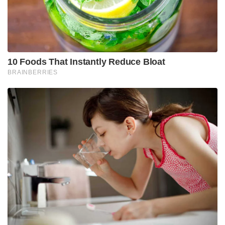
ആരെയും ബാധിക്കില്ല. നിങ്ങള്‍ വിചാരിക്കുന്നതെല്ലാം
തെറ്റാണ്. ഇതൊന്നും ആരെയും ബാധിക്കാന്‍
പോകുന്നില്ല. അവര്‍ പറഞ്ഞു.
Stories you may like
ജപ്പാന്റെ എഫ്-2 പോർവിമാനങ്ങൾ ആദ്യമായി
ഇന്ത്യയിലേക്ക് ; ഇന്തോ-പസഫിക്കിൽ പ്രതിരോധ
സഹകരണം ശക്തമാക്കാൻ തീരുമാനം
തീവ്രവാദ പ്രചാരണത്തിനെതിരെ ശക്തമായ
നടപടികളുമായി ഫഡ്നാവിസ് ; തീവ്രനിലപാടുള്ള 114
പ്രസിദ്ധീകരണങ്ങൾ നിരോധിച്ച് മഹാരാഷ്ട്ര സർക്കാർ
Tags:
k.surendran
cpm swapna