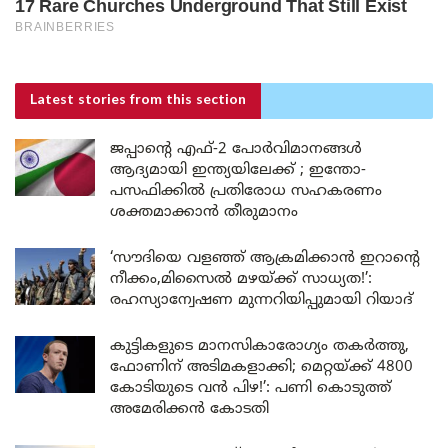
Latest stories
from this section
ജപ്പാന്റെ എഫ്-2 പോർവിമാനങ്ങൾ
ആദ്യമായി ഇന്ത്യയിലേക്ക് ; ഇന്തോ-
പസഫിക്കിൽ പ്രതിരോധ സഹകരണം
ശക്തമാക്കാൻ തീരുമാനം
‘സൗദിയെ വളഞ്ഞ് ആക്രമിക്കാൻ ഇറാന്റെ
നീക്കം,മിസൈൽ മഴയ്ക്ക് സാധ്യത!’:
രഹസ്യാന്വേഷണ മുന്നറിയിപ്പുമായി റിയാദ്
കുട്ടികളുടെ മാനസികാരോഗ്യം തകർത്തു,
ഫോണിന് അടിമകളാക്കി; മെറ്റയ്ക്ക് 4800
കോടിയുടെ വൻ പിഴ!’: പണി കൊടുത്ത്
അമേരിക്കൻ കോടതി