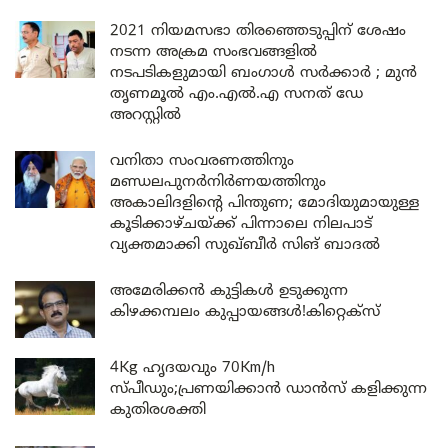
2021 നിയമസഭാ തിരഞ്ഞെടുപ്പിന് ശേഷം
നടന്ന അക്രമ സംഭവങ്ങളിൽ
നടപടികളുമായി ബംഗാൾ സർക്കാർ ; മുൻ
തൃണമൂൽ എം.എൽ.എ സനത് ഡേ
അറസ്റ്റിൽ
വനിതാ സംവരണത്തിനും
മണ്ഡലപുനർനിർണയത്തിനും
അകാലിദളിന്റെ പിന്തുണ; മോദിയുമായുള്ള
കൂടിക്കാഴ്ചയ്ക്ക് പിന്നാലെ നിലപാട്
വ്യക്തമാക്കി സുഖ്ബീർ സിങ് ബാദൽ
അമേരിക്കൻ കുട്ടികൾ ഉടുക്കുന്ന
കിഴക്കമ്പലം കുപ്പായങ്ങൾ!കിറ്റെക്സ്
4Kg ഹൃദയവും 70Km/h
സ്പീഡും;പ്രണയിക്കാൻ ഡാൻസ് കളിക്കുന്ന
കുതിരശക്തി