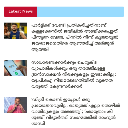
Latest News
പാർട്ടിക്ക് വേണ്ടി പ്രതികരിച്ചതിനാണ്
കള്ളക്കേസിൽ ജയിലിൽ അടയ്ക്കപ്പെട്ടത്,
പിന്തുണ വേണ്ട, പിന്നിൽ നിന്ന് കുത്തരുത്;
ജയരാജനെതിരെ ആഞ്ഞടിച്ച് അർജുൻ
ആയങ്കി
സാധാരണക്കാർക്കും ചെറുകിട
വ്യാപാരികൾക്കും ഒരു തരത്തിലുള്ള
ട്രാൻസാക്ഷൻ നിരക്കുകളും ഈടാക്കില്ല ;
യു.പി.ഐ നിയമഭേദഗതിയിൽ വ്യക്തത
വരുത്തി കേന്ദ്രസർക്കാർ
‘ഡിഗ്രി കൊണ്ട് ഇപ്പോൾ ഒരു
പ്രയോജനവുമില്ല, രാജ്യത്ത് എല്ലാ തൊഴിൽ
വാതിലുകളും അടഞ്ഞു’ ; ‘ഛാത്രോം കീ
ഗൂഞ്ച്’ വിദ്യാർത്ഥി സംഗമത്തിൽ രാഹുൽ
ഗാന്ധി