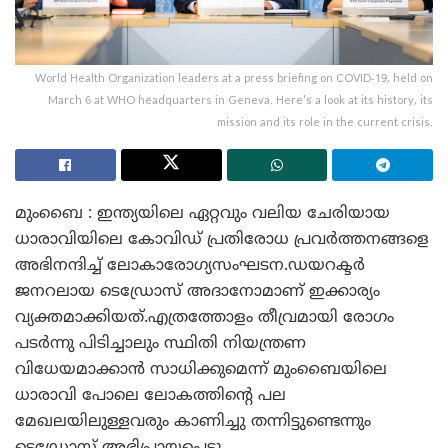
World Health Organization leaders at a press briefing on COVID-19, held on
March 6 at WHO headquarters in Geneva. Here's a look at its history, its
mission and its role in the current crisis.
മുംബൈ : ഇന്ത്യയിലെ ഏറ്റവും വലിയ ചേരിയായ
ധാരാവിയിലെ കോവിഡ് പ്രതിരോധ പ്രവർത്തനങ്ങളെ
അഭിനന്ദിച്ച് ലോകാരോഗ്യസംഘടന.ഡയറക്ടർ
ജനറലായ ടെഡ്രോസ് അദാനോമാണ് ഇക്കാര്യം
വ്യക്തമാക്കിയത്.എത്രത്തോളം തീവ്രമായി രോഗം
പടർന്നു പിടിച്ചാലും സ്ഥിതി നിയന്ത്രണ
വിധേയമാക്കാൻ സാധിക്കുമെന്ന് മുംബൈയിലെ
ധാരാവി പോലെ ലോകത്തിന്റെ പല
മേഖലയിലുള്ളവരും കാണിച്ചു തന്നിട്ടുണ്ടെന്നും