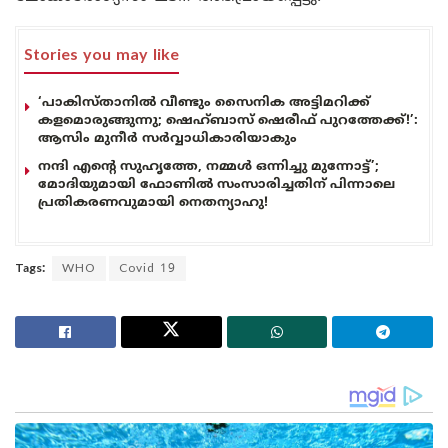
Stories you may like
‘പാകിസ്താനിൽ വീണ്ടും സൈനിക അട്ടിമറിക്ക്
കളമൊരുങ്ങുന്നു; ഷെഹ്ബാസ് ഷെരീഫ് പുറത്തേക്ക്!’:
ആസിം മുനീർ സർവ്വാധികാരിയാകും
നന്ദി എൻ്റെ സുഹൃത്തേ, നമ്മൾ ഒന്നിച്ചു മുന്നോട്ട്’;
മോദിയുമായി ഫോണിൽ സംസാരിച്ചതിന് പിന്നാലെ
പ്രതികരണവുമായി നെതന്യാഹു!
Tags:
WHO
Covid 19