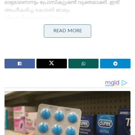
ലഭ്യമാണെന്നും പ്രോസിക്യൂഷൻ വ്യക്തമാക്കി. ഇത്
അംഗീകരിച്ച കോടതി ജാമ്യം
നിഷേധിക്കുകയായിരുന്നു.
READ MORE
Stories you may like
മമത ഗോത്രവിഭാഗത്തോട് കാണിച്ചത് വൻ ക്രൂരത;
ആദിവാസി താൽപ്പര്യങ്ങൾ സംരക്ഷിക്കുന്നതിൽ മുൻ
ബംഗാൾ സർക്കാരിന് വൻ വീഴ്ച പറ്റിയെന്ന് സി.എ.ജി
റിപ്പോർട്ട്
എഫ്.സി.ആർ.എ ബിൽ ക്രൂരമെന്ന് പ്രതിപക്ഷം ;
ബഹളവുമായി രാഹുലും സംഘവും; പാർലമെന്റ്
സ്തംഭനം തുടരുന്നു
കേസിൽ പ്രായപൂർത്തിയാകാത്ത 11 പേരുൾപ്പെടെ
165 പേർക്കെതിരെ അന്വേഷണ സംഘം കുറ്റപത്രം
സമർപ്പിച്ചു. കേസിലെ രാഷ്ട്രീയ സ്വാധീനം
വ്യക്തമാക്കുന്ന തെളിവുകളും അന്വേഷണ സംഘം