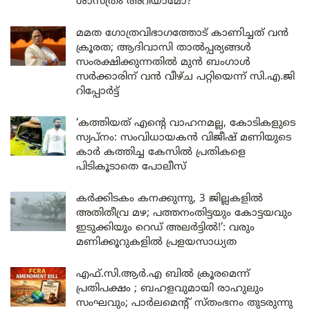
ശാസ്ത്രം അറിയാമോ?
മമത ഗോത്രവിഭാഗത്തോട് കാണിച്ചത് വൻ
ക്രൂരത; ആദിവാസി താൽപ്പര്യങ്ങൾ
സംരക്ഷിക്കുന്നതിൽ മുൻ ബംഗാൾ
സർക്കാരിന് വൻ വീഴ്ച പറ്റിയെന്ന് സി.എ.ജി
റിപ്പോർട്ട്
‘കത്തിയത് എന്റെ വാഹനമല്ല, കോടികളുടെ
സ്വപ്നം: സംവിധായകൻ വിജീഷ് മണിയുടെ
കാർ കത്തിച്ച കേസിൽ പ്രതികളെ
പിടികൂടാതെ പോലീസ്
കർക്കിടകം കനക്കുന്നു, 3 ജില്ലകളിൽ
അതിതീവ്ര മഴ; പത്തനംതിട്ടയും കോട്ടയവും
ഇടുക്കിയും റെഡ് അലർട്ടിൽ!’: വരും
മണിക്കൂറുകളിൽ പ്രളയസാധ്യത
എഫ്.സി.ആർ.എ ബിൽ ക്രൂരമെന്ന്
പ്രതിപക്ഷം ; ബഹളവുമായി രാഹുലും
സംഘവും; പാർലമെന്റ് സ്തംഭനം തുടരുന്നു