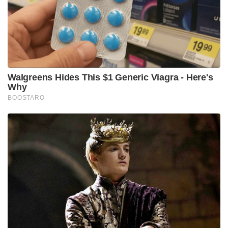
കുറ്റപത്രത്തിൽ ഉൾപ്പെടുത്തിയിട്ടുണ്ട്. ഇടത്
പക്ഷത്തിന് സ്വാധീനമുള്ള മേഖലയിൽ വെച്ചായിരുന്നു
സന്യാസിമാർ ക്രൂരമായ മർദ്ദനങ്ങൾക്ക് ഇരയായി
കൊല്ലപ്പെട്ടത്.
Tags:
Saints brutally beaten and killed
Bail rejected