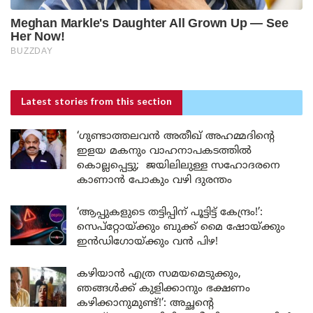
Latest stories
from this section
‘ഗുണ്ടാത്തലവൻ അതീഖ് അഹമ്മദിന്റെ
ഇളയ മകനും വാഹനാപകടത്തിൽ
കൊല്ലപ്പെട്ടു; ജയിലിലുള്ള സഹോദരനെ
കാണാൻ പോകും വഴി ദുരന്തം
‘ആപ്പുകളുടെ തട്ടിപ്പിന് പൂട്ടിട്ട് കേന്ദ്രം!’:
സെപ്റ്റോയ്ക്കും ബുക്ക് മൈ ഷോയ്ക്കും
ഇൻഡിഗോയ്ക്കും വൻ പിഴ!
കഴിയാൻ എത്ര സമയമെടുക്കും,
ഞങ്ങൾക്ക് കുളിക്കാനും ഭക്ഷണം
കഴിക്കാനുമുണ്ട്!’: അച്ഛന്റെ