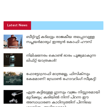
Latest News
ബീറ്റ്‌റൂട്ട് കട്‌ലറ്റും രാജകീയ തലപ്പാവുള്ള
സപ്ലയർമാരും! ഇന്ത്യൻ കോഫി ഹൗസ്
നിമിഷനേരം കൊണ്ട് ഭാരം പൂജ്യമാകുന്ന
ലിഫ്റ്റ് യാത്രകൾ!
ഫോട്ടോഗ്രാഫി മാത്രമല്ല, ഫിസിക്സും
കേമമാണ്! ഡ്രോൺ ഹോവറിംഗ് സീക്രട്ട്!
എത്ര കട്ടിയുള്ള ഗ്ലാസും വജ്രം നിസ്സാരമായി
മുറിക്കും; കരിയിൽ നിന്ന് പിറന്ന ഈ
അസാധാരണ കാഠിന്യത്തിന് പിന്നിലെ