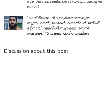
സംസ്കാരചടങ്ങിനിടെ വീഡിയോ കോളിൽ
മക്കൾ
‘കാശ്മീരിലെ ഭീകരാക്രമണങ്ങളുടെ
സൂത്രധാരൻ; ലഷ്കർ കമാൻഡർ ലതീഫ്
ഭട്ടിനായി വലവീശി സുരക്ഷാ സേന!’:
തലയ്ക്ക് 15 ലക്ഷം പാരിതോഷികം
Discussion about this post