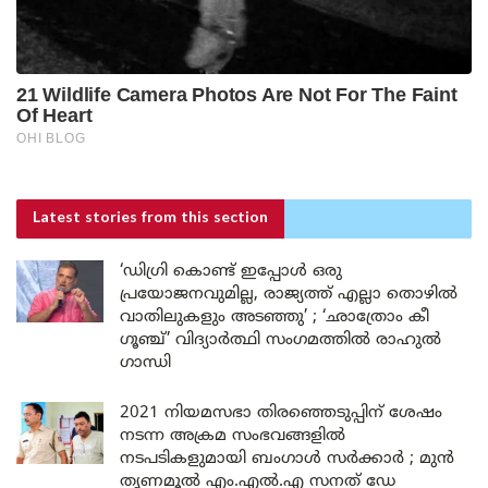
Latest stories
from this section
‘ഡിഗ്രി കൊണ്ട് ഇപ്പോൾ ഒരു
പ്രയോജനവുമില്ല, രാജ്യത്ത് എല്ലാ തൊഴിൽ
വാതിലുകളും അടഞ്ഞു’ ; ‘ഛാത്രോം കീ
ഗൂഞ്ച്’ വിദ്യാർത്ഥി സംഗമത്തിൽ രാഹുൽ
ഗാന്ധി
2021 നിയമസഭാ തിരഞ്ഞെടുപ്പിന് ശേഷം
നടന്ന അക്രമ സംഭവങ്ങളിൽ
നടപടികളുമായി ബംഗാൾ സർക്കാർ ; മുൻ
തൃണമൂൽ എം.എൽ.എ സനത് ഡേ