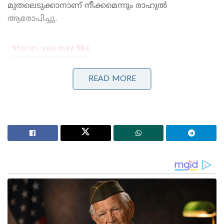
മുതലെടുക്കാനാണ് നീക്കമെന്നും രാഹുൽ
ആരോപിച്ചു.
Stories you may like
പുതിയ തലമുറ ഞങ്ങളുടെ മക്കൾ; ജനറേഷൻ സിയെ
READ MORE
ചിലർ തെറ്റിദ്ധരിപ്പിച്ചു’; വെളിപ്പെടുത്തി ധർമ്മേന്ദ്ര
പ്രധാൻ!
സാധാരണക്കാർക്കും ചെറുകിട വ്യാപാരികൾക്കും ഒരു
തരത്തിലുള്ള ട്രാൻസാക്ഷൻ നിരക്കുകളും ഈടാക്കില്ല
; യു.പി.ഐ നിയമഭേദഗതിയിൽ വ്യക്തത വരുത്തി
കേന്ദ്രസർക്കാർ
വനിതാ സംവരണ ബില്ല് അവതരിപ്പിച്ചതിലും
പാസാക്കിയതിലും രാജ്യം മുഴുവൻ നരേന്ദ്രമോദി
സർക്കാരിനെ അഭിനന്ദിക്കുകയാണ്.
അതിനിടയിലാണ് കേന്ദ്രസർക്കാർ ഇക്കാര്യത്തിൽ
വേണ്ടത്ര ഗൗരവത്തിലല്ലെന്ന രാഹുലിന്റെ