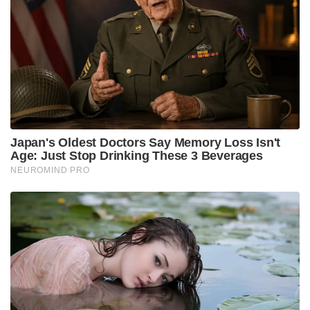
ആരോപണം.
കോൺഗ്രസിന്റെ പിന്തുണ ബില്ലിനുണ്ടെന്ന് പറഞ്ഞ
രാഹുൽ എത്രയും വേഗം ബില്ല് നടപ്പാക്കണമെന്നും
പുതിയ സെൻസസിനും മണ്ഡല
പുനർനിർണയത്തിനായും കാത്തിരിക്കരുതെന്നും
ആവശ്യപ്പെട്ടു. എന്നാൽ വർഷങ്ങൾക്ക് മുൻപേ
കോൺഗ്രസിന് അവസരമുണ്ടായിട്ടും ബില്ല്
പാർലമെന്റിൽ പാസാക്കി നിയമമാക്കാൻ
ശ്രമിക്കാതിരുന്ന വീഴ്ചയെക്കുറിച്ച് രാഹുൽ ഒന്നും
മിണ്ടിയില്ല.
മറ്റ് പിന്നാക്ക വിഭാഗത്തിലെ വനിതകൾക്ക് ബില്ലിന്റെ
പ്രയോജനം വേണമെന്നാണ് കോൺഗ്രസിന്റെ
അഭിപ്രായമെന്നും രാഹുൽ കൂട്ടിച്ചേർത്തു.
Tags:
congress
rahul gandhi
women reservation bill
രാഹുൽ ഗാന്ധി
BJP