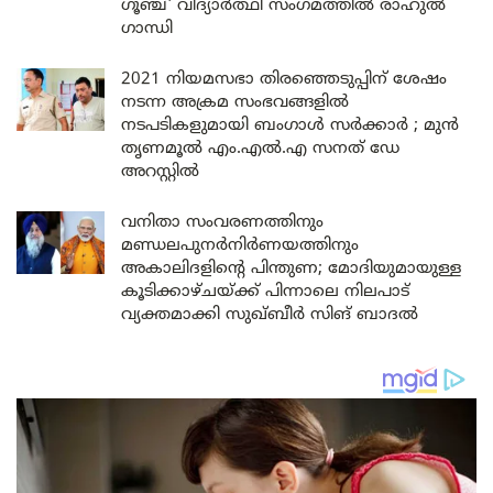
ഗൂഞ്ച്’ വിദ്യാർത്ഥി സംഗമത്തിൽ രാഹുൽ
ഗാന്ധി
2021 നിയമസഭാ തിരഞ്ഞെടുപ്പിന് ശേഷം
നടന്ന അക്രമ സംഭവങ്ങളിൽ
നടപടികളുമായി ബംഗാൾ സർക്കാർ ; മുൻ
തൃണമൂൽ എം.എൽ.എ സനത് ഡേ
അറസ്റ്റിൽ
വനിതാ സംവരണത്തിനും
മണ്ഡലപുനർനിർണയത്തിനും
അകാലിദളിന്റെ പിന്തുണ; മോദിയുമായുള്ള
കൂടിക്കാഴ്ചയ്ക്ക് പിന്നാലെ നിലപാട്
വ്യക്തമാക്കി സുഖ്ബീർ സിങ് ബാദൽ