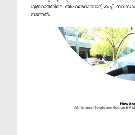
ഗുജറാത്തിലെ അഹമ്മദാബാദ്, കച്ച്, നവസാ
നടന്നത്.