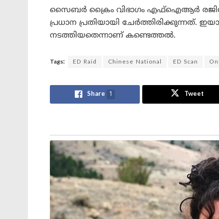
സൈബർ ക്രൈം വിഭാഗം എഫ്‌ഐആർ രജിസ്റ്
പ്രധാന പ്രതിയായി ചേർത്തിരിക്കുന്നത്. ഇയാളു
നടത്തിയതെന്നാണ് കണ്ടെത്തൽ.
Tags:
ED Raid
Chinese National
ED Scan
On
Share
1
Tweet