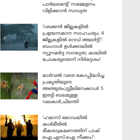
പാർലമെന്റ് സമ്മേളനം
വിളിക്കാൻ സാധ്യത
‘വടക്കൻ ജില്ലകളിൽ
പ്രളയസമാന സാഹചര്യം; 4
ജില്ലകളിൽ റെഡ് അലർട്ട്!’:
ബംഗാൾ ഉൾക്കടലിൽ
ന്യൂനമർദ്ദ സാദ്ധ്യത; കടലിൽ
പോകരുതെന്ന് നിർദ്ദേശം!
മാർവൽ വരെ കോപ്പിയടിച്ച
പ്രകൃതിയുടെ
അത്ഭുതം;സ്റ്റീലിനേക്കാൾ 5
ഇരട്ടി ബലമുള്ള
വലകൾ;ചിലന്തി
‘ഹമാസ് മോഡലിൽ
കശ്മീരിൽ
ഭീകരാക്രമണത്തിന് പാക്
ഐ.എസ്.ഐ നീക്കം!’: