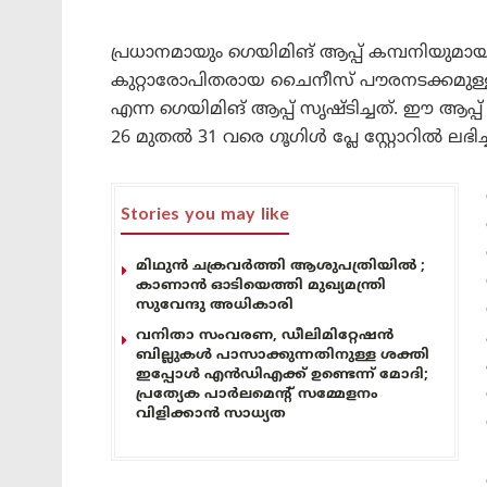
പ്രധാനമായും ഗെയിമിങ് ആപ്പ് കമ്പനിയുമായി ബ
കുറ്റാരോപിതരായ ചൈനീസ് പൗരനടക്കമുള്ള നാ
എന്ന ഗെയിമിങ് ആപ്പ് സൃഷ്ടിച്ചത്. ഈ ആപ്
26 മുതൽ 31 വരെ ഗൂഗിൾ പ്ലേ സ്റ്റോറിൽ ലഭിച്ചി
Stories you may like
മിഥുൻ ചക്രവർത്തി ആശുപത്രിയിൽ ;
കാണാൻ ഓടിയെത്തി മുഖ്യമന്ത്രി
സുവേന്ദു അധികാരി
വനിതാ സംവരണ, ഡീലിമിറ്റേഷൻ
ബില്ലുകൾ പാസാക്കുന്നതിനുള്ള ശക്തി
ഇപ്പോൾ എൻഡിഎക്ക് ഉണ്ടെന്ന് മോദി;
പ്രത്യേക പാർലമെന്റ് സമ്മേളനം
വിളിക്കാൻ സാധ്യത