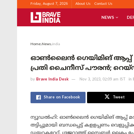
Friday, August 7, 2026
About Us
Contact Us
NEWS
DE
Home
News
India
ഓൺലൈൻ ഗെയിമിങ് ആപ്പ് മറയാ
പ്രതി ചൈനീസ് പൗരൻ; റെയ
by
Brave India Desk
Nov 3, 2023, 02:09 am IST
in
Share on Facebook
Tweet
ന്യൂഡൽഹി: ഓൺലൈൻ ഗെയിമിങ് ആപ്പ് മറയ
തട്ടിപ്പുമായി ബന്ധപ്പെട്ട് കളളപ്പണം വെള
ഡയറക്ടറേറ്റ്. ഗുജറാത്ത് സൈബർ ക്രൈം