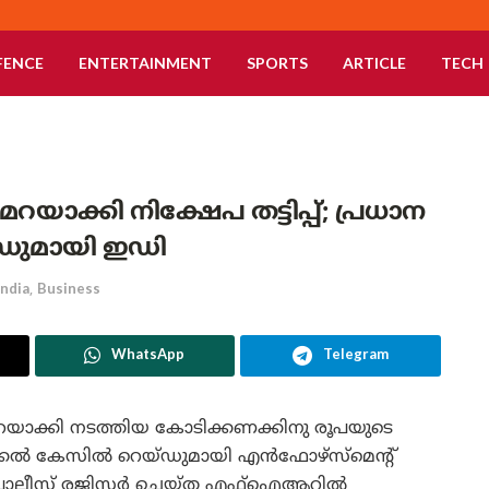
FENCE
ENTERTAINMENT
SPORTS
ARTICLE
TECH
ക്കി നിക്ഷേപ തട്ടിപ്പ്; പ്രധാന
്ഡുമായി ഇഡി
India
,
Business
WhatsApp
Telegram
ാക്കി നടത്തിയ കോടിക്കണക്കിനു രൂപയുടെ
ുപ്പിക്കൽ കേസിൽ റെയ്ഡുമായി എൻഫോഴ്‌സ്‌മെന്റ്
 പോലീസ് രജിസ്റ്റർ ചെയ്ത എഫ്‌ഐആറിൽ