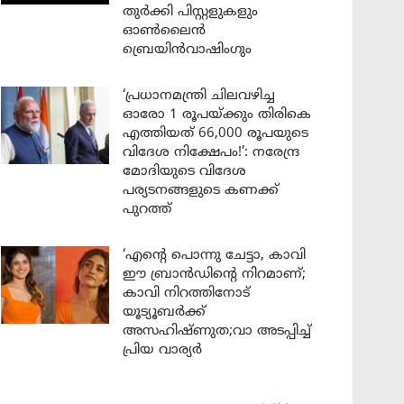
തുർക്കി പിസ്റ്റളുകളും
ഓൺലൈൻ
ബ്രെയിൻവാഷിംഗും
‘പ്രധാനമന്ത്രി ചിലവഴിച്ച
ഓരോ 1 രൂപയ്ക്കും തിരികെ
എത്തിയത് 66,000 രൂപയുടെ
വിദേശ നിക്ഷേപം!’: നരേന്ദ്ര
മോദിയുടെ വിദേശ
പര്യടനങ്ങളുടെ കണക്ക്
പുറത്ത്
‘എന്റെ പൊന്നു ചേട്ടാ, കാവി
ഈ ബ്രാൻഡിന്റെ നിറമാണ്;
കാവി നിറത്തിനോട്
യൂട്യൂബർക്ക്
അസഹിഷ്ണുത;വാ അടപ്പിച്ച്
പ്രിയ വാര്യർ