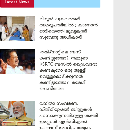
Latest News
മിഥുൻ ചക്രവർത്തി
ആശുപത്രിയിൽ ; കാണാൻ
ഓടിയെത്തി മുഖ്യമന്ത്രി
സുവേന്ദു അധികാരി
‘തമിഴ്‌നാട്ടിലെ ബസ്
കണ്ടിട്ടുണ്ടോ?, നമ്മുടെ
KSRTC ബസിൽ ഡ്രൈവറോ
കണ്ടക്ടറോ ഒരു തുള്ളി
വെള്ളമൊഴിക്കുന്നത്
കണ്ടിട്ടുണ്ടോ?’: രമേശ്
ചെന്നിത്തല!
വനിതാ സംവരണ,
ഡീലിമിറ്റേഷൻ ബില്ലുകൾ
പാസാക്കുന്നതിനുള്ള ശക്തി
ഇപ്പോൾ എൻഡിഎക്ക്
ഉണ്ടെന്ന് മോദി; പ്രത്യേക