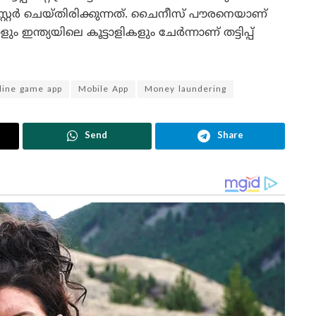
റർ ചെയ്തിരിക്കുന്നത്. ചൈനീസ് പൗരനെയാണ്
ം ഇന്ത്യയിലെ കൂട്ടാളികളും ചേർന്നാണ് തട്ടിപ്പ്
line game app
Mobile App
Money laundering
Send
Share