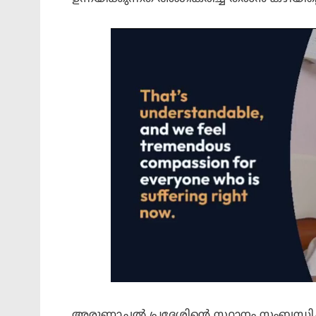
അരുണാചൽ പ്രദേശിന്റെ സ്ഥാനം സംബന്ധിച്ച