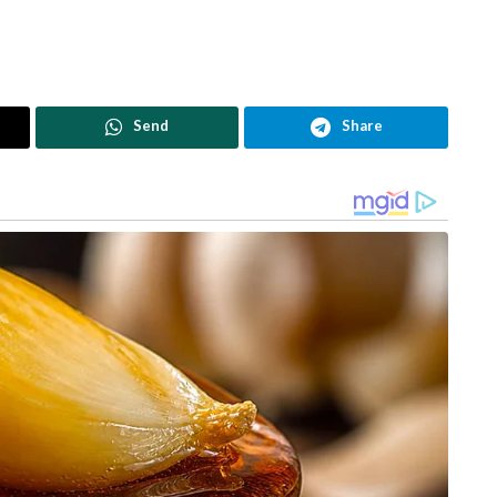
Send
Share