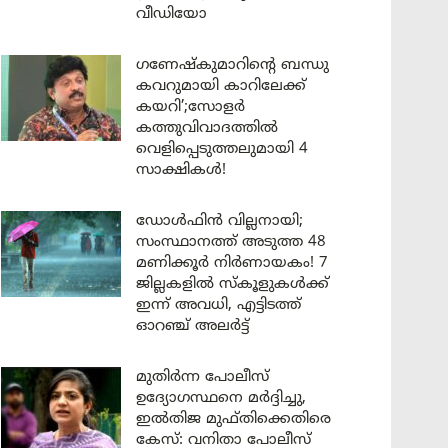
വീഡിയോ
ഗണേഷ്കുമാറിന്റെ ബന്ധു
കവറുമായി കാറിലേക്ക്
കയറി’;സോളർ
കത്തുവിവാദത്തിൽ
വെളിപ്പെടുത്തലുമായി 4
സാക്ഷികൾ!
ഡോൾഫിൻ വില്ലനായി;
സംസ്ഥാനത്ത് അടുത്ത 48
മണിക്കൂർ നിർണായകം! 7
ജില്ലകളിൽ സ്കൂളുകൾക്ക്
ഇന്ന് അവധി, എട്ടിടത്ത്
ഓറഞ്ച് അലർട്ട്
മുതിർന്ന പോലീസ്
ഉദ്യോഗസ്ഥനെ മർദ്ദിച്ചു,
ഇൽതിജ മുഫ്തിക്കെതിരെ
കേസ്: വനിതാ പോലീസ്