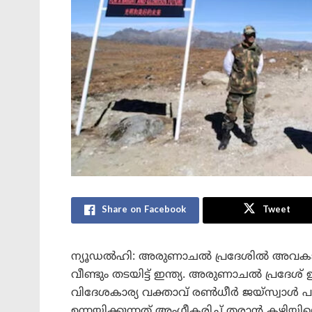
Share on Facebook
Tweet
ന്യൂഡൽഹി: അരുണാചൽ പ്രദേശിൽ അവകാശം
വീണ്ടും തടയിട്ട് ഇന്ത്യ. അരുണാചൽ പ്രദേശ് ഇ
വിദേശകാര്യ വക്താവ് രൺധീർ ജയ്‌സ്വ
ഉന്നയിക്കുന്നത് അംഗീകരിച്ച് തരാൻ കഴിയില്ലെന