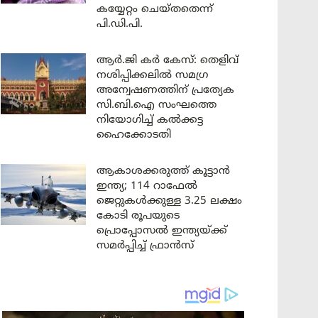
കയ്യേറ്റം ചെയ്തതെന്ന്
പി.ഡി.പി.
ആർ.ജി കർ കേസ്: തെളിവ്
നശിപ്പിക്കലിൽ സമഗ്ര
അന്വേഷണത്തിന് പ്രത്യേക
സി.ബി.ഐ സംഘത്തെ
നിയോഗിച്ച് കൽക്കട്ട
ഹൈക്കോടതി
ആകാശക്കരുത്ത് കൂട്ടാൻ
ഇന്ത്യ; 114 റാഫേൽ
ജെറ്റുകൾക്കുള്ള 3.25 ലക്ഷം
കോടി രൂപയുടെ
പ്രൊപ്പോസൽ ഇന്ത്യയ്ക്ക്
സമർപ്പിച്ച് ഫ്രാൻസ്