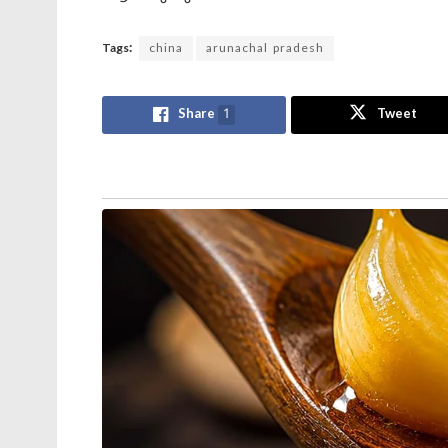
Tags:
china
arunachal pradesh
Share
1
Tweet