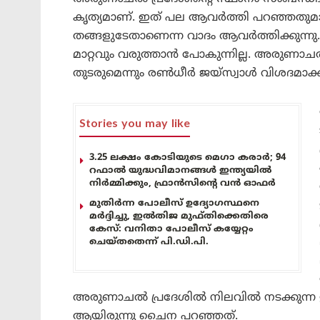
കൃത്യമാണ്. ഇത് പല ആവർത്തി പറഞ്ഞ
തങ്ങളുടേതാണെന്ന വാദം ആവർത്തിക്കുന്നു
മാറ്റവും വരുത്താൻ പോകുന്നില്ല. അരുണാചൽ 
തുടരുമെന്നും രൺധീർ ജയ്‌സ്വാൾ വിശദമാക്ക
Stories you may like
3.25 ലക്ഷം കോടിയുടെ മെഗാ കരാർ; 94
റഫാൽ യുദ്ധവിമാനങ്ങൾ ഇന്ത്യയിൽ
നിർമ്മിക്കും, ഫ്രാൻസിന്റെ വൻ ഓഫർ
മുതിർന്ന പോലീസ് ഉദ്യോഗസ്ഥനെ
മർദ്ദിച്ചു, ഇൽതിജ മുഫ്തിക്കെതിരെ
കേസ്: വനിതാ പോലീസ് കയ്യേറ്റം
ചെയ്തതെന്ന് പി.ഡി.പി.
അരുണാചൽ പ്രദേശിൽ നിലവിൽ നടക്കുന്ന 
ആയിരുന്നു ചൈന പറഞ്ഞത്.