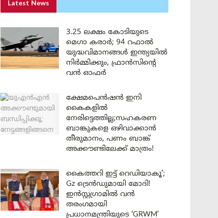
Latest News
3.25 ലക്ഷം കോടിയുടെ
മെഗാ കരാർ; 94 റഫാൽ
യുദ്ധവിമാനങ്ങൾ ഇന്ത്യയിൽ
നിർമ്മിക്കും, ഫ്രാൻസിന്റെ
വൻ ഓഫർ
ക്ഷേമപെൻഷൻ ഇനി
കൈകളിൽ
നേരിട്ടെത്തില്ല;സഹകരണ
ബാങ്കുകളെ ഒഴിവാക്കാൻ
തീരുമാനം, പണം ബാങ്ക്
അക്കൗണ്ടിലേക്ക് മാത്രം!
കൈത്തറി ഇട്ട് റെഡിയാകൂ’;
Gz ട്രെൻഡുമായി മോദി!
ഇൻസ്റ്റഗ്രാമിൽ വൻ
തരംഗമായി
പ്രധാനമന്ത്രിയുടെ ‘GRWM’