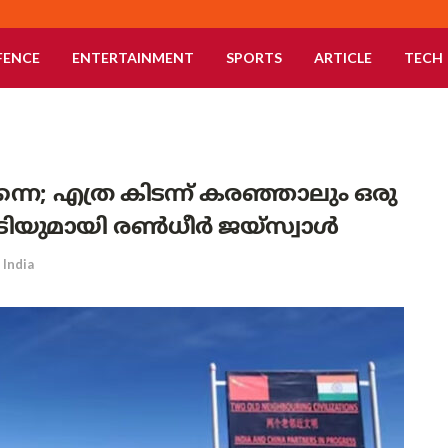
FENCE
ENTERTAINMENT
SPORTS
ARTICLE
TECH
െ; എത്ര കിടന്ന് കരഞ്ഞാലും ഒരു
ടമറുപടിയുമായി രൺധീർ ജയ്‌സ്വാൾ
India