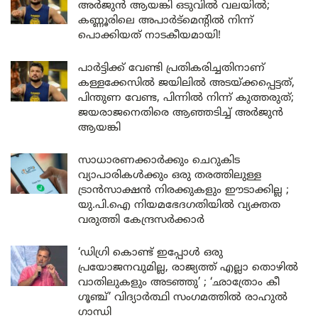
അർജുൻ ആയങ്കി ഒടുവിൽ വലയിൽ;
കണ്ണൂരിലെ അപാർട്മെന്റിൽ നിന്ന്
പൊക്കിയത് നാടകീയമായി!
പാർട്ടിക്ക് വേണ്ടി പ്രതികരിച്ചതിനാണ്
കള്ളക്കേസിൽ ജയിലിൽ അടയ്ക്കപ്പെട്ടത്,
പിന്തുണ വേണ്ട, പിന്നിൽ നിന്ന് കുത്തരുത്;
ജയരാജനെതിരെ ആഞ്ഞടിച്ച് അർജുൻ
ആയങ്കി
സാധാരണക്കാർക്കും ചെറുകിട
വ്യാപാരികൾക്കും ഒരു തരത്തിലുള്ള
ട്രാൻസാക്ഷൻ നിരക്കുകളും ഈടാക്കില്ല ;
യു.പി.ഐ നിയമഭേദഗതിയിൽ വ്യക്തത
വരുത്തി കേന്ദ്രസർക്കാർ
‘ഡിഗ്രി കൊണ്ട് ഇപ്പോൾ ഒരു
പ്രയോജനവുമില്ല, രാജ്യത്ത് എല്ലാ തൊഴിൽ
വാതിലുകളും അടഞ്ഞു’ ; ‘ഛാത്രോം കീ
ഗൂഞ്ച്’ വിദ്യാർത്ഥി സംഗമത്തിൽ രാഹുൽ
ഗാന്ധി