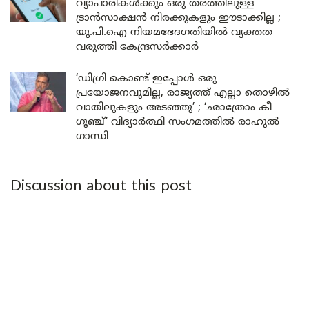
വ്യാപാരികൾക്കും ഒരു തരത്തിലുള്ള
ട്രാൻസാക്ഷൻ നിരക്കുകളും ഈടാക്കില്ല ;
യു.പി.ഐ നിയമഭേദഗതിയിൽ വ്യക്തത
വരുത്തി കേന്ദ്രസർക്കാർ
‘ഡിഗ്രി കൊണ്ട് ഇപ്പോൾ ഒരു
പ്രയോജനവുമില്ല, രാജ്യത്ത് എല്ലാ തൊഴിൽ
വാതിലുകളും അടഞ്ഞു’ ; ‘ഛാത്രോം കീ
ഗൂഞ്ച്’ വിദ്യാർത്ഥി സംഗമത്തിൽ രാഹുൽ
ഗാന്ധി
Discussion about this post