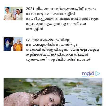
2021 നിയമസഭാ തിരഞ്ഞെടുപ്പിന് ശേഷം
നടന്ന അക്രമ സംഭവങ്ങളിൽ
നടപടികളുമായി ബംഗാൾ സർക്കാർ ; മുൻ
തൃണമൂൽ എം.എൽ.എ സനത് ഡേ
അറസ്റ്റിൽ
വനിതാ സംവരണത്തിനും
മണ്ഡലപുനർനിർണയത്തിനും
അകാലിദളിന്റെ പിന്തുണ; മോദിയുമായുള്ള
കൂടിക്കാഴ്ചയ്ക്ക് പിന്നാലെ നിലപാട്
വ്യക്തമാക്കി സുഖ്ബീർ സിങ് ബാദൽ