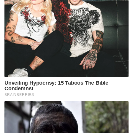
തയ്യാറാകാതിരുന്നതോടെ വീട്ടിലേക്ക് വിളിച്ചുവരുത്തി
കൊലപ്പെടുത്തുകയായിരുന്നു. കൊലപാതകത്തിന്
മുൻപ് ഇരുവരും തമ്മിൽ ശാരീരിക ബന്ധം
പുലർത്തിയിരുന്നതായി പോലീസ് കണ്ടെത്തിയിരുന്നു.
തുടർന്ന് മായയെ ദീപക് കഴുത്ത് ഞെരിച്ചു
കൊലപ്പെടുത്തുകയായിരുന്നു. മൃതദേഹം
നാലുമണിക്കൂർ വീട്ടിൽ സൂക്ഷിച്ചശേഷമാണ് ദീപക്
ആശുപത്രിയിൽ എത്തിച്ചിരുന്നത്.
Tags:
bhopal
malayali nurse
madhyapradesh