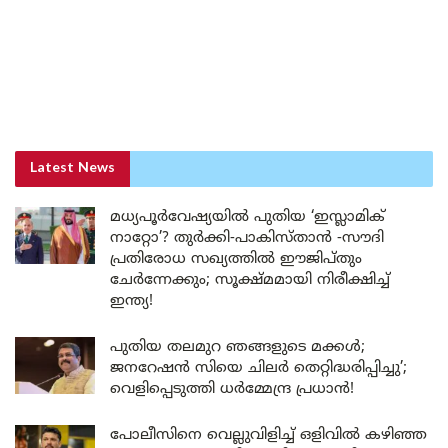
Latest News
മധ്യപൂർവേഷ്യയിൽ പുതിയ ‘ഇസ്ലാമിക്
നാറ്റോ’? തുർക്കി-പാകിസ്താൻ -സൗദി
പ്രതിരോധ സഖ്യത്തിൽ ഈജിപ്തും
ചേർന്നേക്കും; സൂക്ഷ്മമായി നിരീക്ഷിച്ച്
ഇന്ത്യ!
പുതിയ തലമുറ ഞങ്ങളുടെ മക്കൾ;
ജനറേഷൻ സിയെ ചിലർ തെറ്റിദ്ധരിപ്പിച്ചു’;
വെളിപ്പെടുത്തി ധർമ്മേന്ദ്ര പ്രധാൻ!
പോലീസിനെ വെല്ലുവിളിച്ച് ഒളിവിൽ കഴിഞ്ഞ