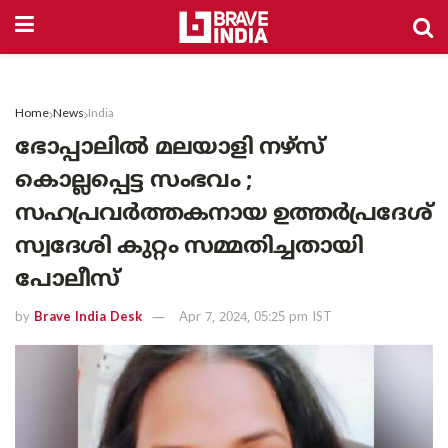
Home
News
India
ഭോപ്പാലിൽ മലയാളി നഴ്സ്
കൊല്ലപ്പെട്ട സംഭവം ;
സഹപ്രവർത്തകനായ ഉത്തർപ്രദേശ്
സ്വദേശി കുറ്റം സമ്മതിച്ചതായി
പോലീസ്
by
Brave India Desk
Apr 7, 2024, 05:25 pm IST