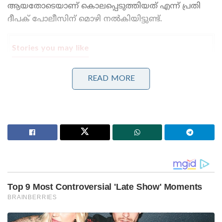
ആയതോടെയാണ് കൊലപ്പെടുത്തിയത് എന്ന് പ്രതി
ദീപക് പോലീസിന് മൊഴി നൽകിയിട്ടുണ്ട്.
Stories you may like
മധ്യപൂർവേഷ്യയിൽ പുതിയ ‘ഇസ്ലാമിക് നാറ്റോ’?
READ MORE
തുർക്കി-പാകിസ്താൻ -സൗദി പ്രതിരോധ സഖ്യത്തിൽ
ഈജിപ്തും ചേർന്നേക്കും; സൂക്ഷ്മമായി നിരീക്ഷിച്ച്
ഇന്ത്യ!
പുതിയ തലമുറ ഞങ്ങളുടെ മക്കൾ; ജനറേഷൻ സിയെ
ചിലർ തെറ്റിദ്ധരിപ്പിച്ചു’; വെളിപ്പെടുത്തി ധർമ്മേന്ദ്ര
പ്രധാൻ!
ഉത്തർപ്രദേശ് സ്വദേശിയാണ് പ്രതി ദീപക് കത്തിയാർ.
കാൺപൂർ സ്വദേശിനിയായ മറ്റൊരു യുവതിയുമായി
കഴിഞ്ഞ ഏപ്രിലിൽ ആയിരുന്നു ദീപക്
വിവാഹിതനായിരുന്നത്. ദീപക്കിന്റെ വിവാഹ വിവരം
അറിഞ്ഞിട്ടും ബന്ധത്തിൽ നിന്നും പിന്മാറാൻ മായ