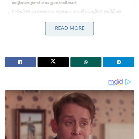
തട്ടിയെടുത്ത് ബംഗ്ലാദേശികൾ
Pokയിൽ പ്രക്ഷോഭം രൂക്ഷം; വെടിവെപ്പിൽ ബ്രിട്ടീഷ്
പൗരൻ കൊല്ലപ്പെട്ടു, മറ്റൊരാൾ തടവിൽ!’: സംഭവം
മറച്ചുവെക്കാൻ പാകിസ്താൻ; നയതന്ത്ര ഇടപെടൽ
READ MORE
ശക്തമാക്കി യുകെ
ഇന്ത്യ 500 ഓളം ടാങ്കുകളാണ് ഈ മേഖലയിൽ
വിന്യസിച്ചിരിക്കുന്നത്. നേരത്തെ പറഞ്ഞത് പോലെ
14,500 അടി ഉയരത്തിൽ ടാങ്കുകൾ വിന്യസിക്കുമ്പോൾ,
അവയുടെ പരിപാലനം അത്ര തന്നെ ദുഷ്കരമാകും
എന്ന് പ്രേത്യേകിച്ചു പറയേണ്ടതില്ല.
എന്നാൽ ഇതിനു ഒരു പരിഹാരവുമായി
രംഗത്തെത്തിയിരിക്കുകയാണ് ഇന്ത്യൻ സൈന്യം.
കിഴക്കൻ ലഡാക്കിൽ വിന്യസിച്ചിരിക്കുന്ന 500-ലധികം
ടാങ്കുകളെയും കാലാൾപ്പട യുദ്ധ വാഹനങ്ങളും
സംരക്ഷിക്കുന്നതിനായി ലോകത്തിലെ ഏറ്റവും