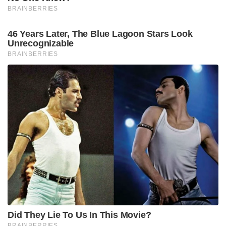
Tags:
india china border
tanks in ladakh