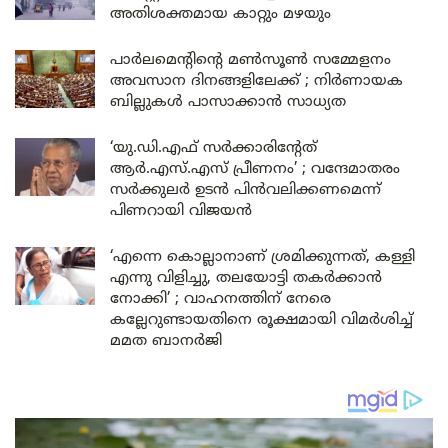
അതിശക്തമായ കാറ്റും മഴയും
പാർലമെന്റിന്റെ മൺസൂൺ സമ്മേളനം
അവസാന ദിനങ്ങളിലേക്ക് ; നിർണായക
ബില്ലുകൾ പാസാക്കാൻ സാധ്യത
‘യു.ഡി.എഫ് സർക്കാരിന്റേത്
ആർ.എസ്.എസ് പ്രീണനം’ ; വന്ദേമാതരം
സർക്കുലർ ഉടൻ പിൻവലിക്കണമെന്ന്
പിണറായി വിജയൻ
‘എന്നെ കൊല്ലാനാണ് ശ്രമിക്കുന്നത്, കള്ളി
എന്നു വിളിച്ചു, തലയോട്ടി തകർക്കാൻ
നോക്കി’ ; വാഹനത്തിന് നേരെ
കല്ലേറുണ്ടായതിനെ രൂക്ഷമായി വിമർശിച്ച്
മമത ബാനർജി