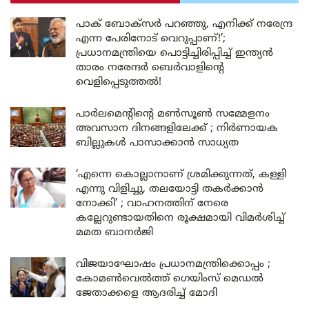
പാക് ബോക്സർ പറഞ്ഞു, എനിക്ക് നരേന്ദ്ര
എന്ന പേരിനോട് വെറുപ്പാണ്!’;
പ്രധാനമന്ത്രിയെ പൊട്ടിച്ചിരിപ്പിച്ച് ഇന്ത്യൻ
താരം നരേന്ദർ ബെർവാളിന്റെ
വെളിപ്പെടുത്തൽ!
പാർലമെന്റിന്റെ മൺസൂൺ സമ്മേളനം
അവസാന ദിനങ്ങളിലേക്ക് ; നിർണായക
ബില്ലുകൾ പാസാക്കാൻ സാധ്യത
‘എന്നെ കൊല്ലാനാണ് ശ്രമിക്കുന്നത്, കള്ളി
എന്നു വിളിച്ചു, തലയോട്ടി തകർക്കാൻ
നോക്കി’ ; വാഹനത്തിന് നേരെ
കല്ലേറുണ്ടായതിനെ രൂക്ഷമായി വിമർശിച്ച്
മമത ബാനർജി
വിജയാഘോഷം പ്രധാനമന്ത്രിക്കൊപ്പം ;
കോമൺവെൽത്ത് ഗെയിംസ് മെഡൽ
ജേതാക്കളെ ആദരിച്ച് മോദി