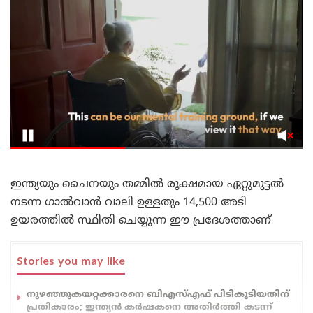
ഇന്ത്യയും ചൈനയും തമ്മിൽ രൂക്ഷമായ ഏറ്റുമുട്ടൽ
നടന്ന ഗാൽവാൻ വാലി ഉള്ളതും 14,500 അടി
ഉയരത്തിൽ സ്ഥിതി ചെയ്യുന്ന ഈ പ്രദേശത്താണ്
Stories you may like
നുഴഞ്ഞുകയറ്റക്കാരനെ ബിഎസ്എഫ് പിടികൂടിയതിന്
പ്രതികാരം; ഇന്ത്യൻ കർഷകനെ അതിർത്തി കടന്ന്