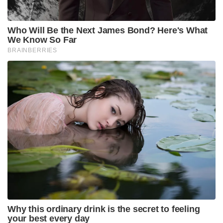
വളരെയധികം സംഘർഷ സാധ്യതയുള്ള ഒരു
മേഖലയാണിത് ഇന്ത്യ- ചൈന ബോർഡർ . പാക്
അധീന കാശ്മീരിൽ ഇന്ത്യ എത്ര മാത്രം
ഇന്ത്യയുടേതാണോ അത്രമാത്രം അക്‌സായി ചിന്നും
നമ്മുടെതാണ്. എന്നാൽ അക്‌സായി ചിന്നിന്റെ
കാര്യത്തിൽ ചൈനയും അവകാശ വാദം
ഉന്നയിക്കുന്നത് കൊണ്ട് ഈ പ്രദേശങ്ങളൊന്നും
എളുപ്പത്തിൽ ചൈന വിട്ടു തരുമെന്ന് വിചാരിക്കുന്നത്
മണ്ടത്തരം ആയിരിക്കും.
അതിനാൽ അതിർത്തിയിൽ സുരക്ഷാ
സാഹചര്യങ്ങൾ വളരെയധികം സജ്ജമായി
നിർത്തേണ്ടതുണ്ട്.
അതിനാൽ തന്നെ എത്ര പറ്റുന്നുവോ അത്രയും
തയ്യാറായി, യുദ്ധ സന്നദ്ധരായി ഇവിടെ നിൽക്കുക
എന്നതാണ് ഇന്ത്യക്ക് ഏറ്റവും