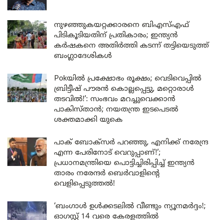
നുഴഞ്ഞുകയറ്റക്കാരനെ ബിഎസ്എഫ്
പിടികൂടിയതിന് പ്രതികാരം; ഇന്ത്യൻ
കർഷകനെ അതിർത്തി കടന്ന് തട്ടിയെടുത്ത്
ബംഗ്ലാദേശികൾ
Pokയിൽ പ്രക്ഷോഭം രൂക്ഷം; വെടിവെപ്പിൽ
ബ്രിട്ടീഷ് പൗരൻ കൊല്ലപ്പെട്ടു, മറ്റൊരാൾ
തടവിൽ!’: സംഭവം മറച്ചുവെക്കാൻ
പാകിസ്താൻ; നയതന്ത്ര ഇടപെടൽ
ശക്തമാക്കി യുകെ
പാക് ബോക്സർ പറഞ്ഞു, എനിക്ക് നരേന്ദ്ര
എന്ന പേരിനോട് വെറുപ്പാണ്!’;
പ്രധാനമന്ത്രിയെ പൊട്ടിച്ചിരിപ്പിച്ച് ഇന്ത്യൻ
താരം നരേന്ദർ ബെർവാളിന്റെ
വെളിപ്പെടുത്തൽ!
‘ബംഗാൾ ഉൾക്കടലിൽ വീണ്ടും ന്യൂനമർദ്ദം!;
ഓഗസ്റ്റ് 14 വരെ കേരളത്തിൽ