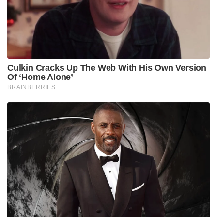
ഉയരത്തിലുള്ള രണ്ട് ടാങ്ക് റിപ്പയർ സൗകര്യങ്ങൾ
ഇന്ത്യയുടെ പ്രദേശങ്ങളിൽ സ്ഥാപിച്ചാണ് ഇന്ത്യൻ
സൈന്യം റെക്കോർഡ് സൃഷ്ടിച്ചത്.
രണ്ട് ടാങ്ക് റിപ്പയർ സൗകര്യങ്ങൾ സ്ഥാപിച്ചതിൽ
എന്താണ് ഇത്ര വലിയ കൊട്ടിഘോഷിക്കാനുള്ളത് എന്ന്
ചോദിയ്ക്കാൻ വരട്ടെ. അല്പം കാര്യമുണ്ട്
2020 ഏപ്രിൽ-മെയ് മാസങ്ങളിൽ ഇന്ത്യയും ചൈനയും
തമ്മിലുള്ള തർക്കം ആരംഭിച്ചതിന് ശേഷം കിഴക്കൻ
ലഡാക്കിൽ ധാരാളം ടാങ്കുകളും ബിഎംപി കോംബാറ്റ്
വാഹനങ്ങളും ക്വിക്ക് റിയാക്ഷൻ ഫൈറ്റിംഗ്
വെഹിക്കിളുകൾ പോലുള്ള ഇന്ത്യൻ നിർമ്മിത
കവചിത വാഹനങ്ങളും ഭാരതം വിന്യസിച്ചിട്ടുണ്ട്.
എന്തെങ്കിലും ചെറിയ അറ്റകുറ്റപ്പണികൾക്കു വേണ്ടി
പോലും അവ താഴോട്ടേക്ക് തിരികെ കൊണ്ടുവരുന്നത്
പോലും വളരെ ബുദ്ധിമുട്ടാണ്,” ഇന്ത്യൻ ആർമി
വ്യക്തമാക്കുന്നു.