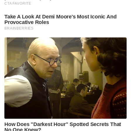
അഭികാമ്യമായിരിക്കുന്നത്
ഈ സാഹചര്യത്തിൽ വളരെ നിർണ്ണായകമായ ഒരു
ഇടപെടലാണ് ഇന്ത്യൻ സൈന്യം നടത്തിയിരിക്കുന്നത്.
ഇത്രയും ഉയരത്തിൽ യുദ്ധ സന്നദ്ധമായി ലഡാക്
മേഖലയിൽ ടാങ്ക് റിപ്പയറിങ് സൗകര്യങ്ങൾ ഉണ്ടാവുക
എന്ന് പറയുമ്പോൾ, ഇന്ത്യൻ സൈന്യത്തിന്റെ
കോംബാറ്റ് റെഡിനസ്സ് അത്ര മാത്രം വർദ്ധിച്ചു
എന്നാണ് അതിനർത്ഥം. ഏതെങ്കിലും ഒരു
സാഹചര്യത്തിൽ ചൈനയുമായുള്ള ഒരു സംഘർഷം
ഉണ്ടാവുകയാണെങ്കിൽ നമുക്ക് വിജയിക്കാനുള്ള
സാധ്യതകളുമാണ് അതോടൊപ്പം വർദ്ധിക്കുന്നത്