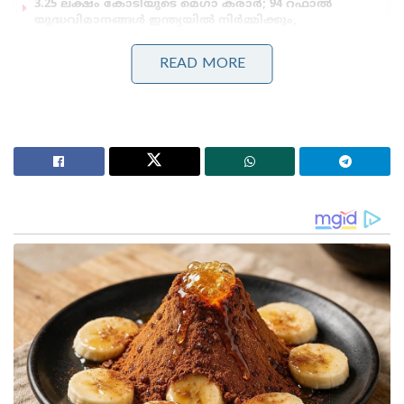
3.25 ലക്ഷം കോടിയുടെ മെഗാ കരാർ; 94 റഫാൽ
യുദ്ധവിമാനങ്ങൾ ഇന്ത്യയിൽ നിർമ്മിക്കും,
ഫ്രാൻസിന്റെ വൻ ഓഫർ
മുതിർന്ന പോലീസ് ഉദ്യോഗസ്ഥനെ മർദ്ദിച്ചു, ഇൽതിജ
READ MORE
മുഫ്തിക്കെതിരെ കേസ്: വനിതാ പോലീസ് കയ്യേറ്റം
ചെയ്തതെന്ന് പി.ഡി.പി.
അതേസമയം കേന്ദ്ര, സഹ മന്ത്രിമാരായി
സത്യപ്രതിജ്ഞ ചെയ്തവർ അതത്
ഓഫീസുകളിലെത്തി ചുമതലയേറ്റു. കേരളത്തിൽ
നിന്നുള്ള മന്ത്രിമാരായ സുരേഷ് ഗോപി, ജോർജ്
കുര്യൻ, ജയശങ്കർ എന്നിവർ ഇന്നലെ
ചുമതലയേറ്റിരുന്നു. ഇന്ന് നിർമല സീതാരാമൻ
ധനകാര്യ മന്ത്രിയായും കേന്ദ്ര മന്ത്രി ഉപരിതല ഗതാഗത
വകുപ്പ് മന്ത്രിയായി നിതിൻ ഗഡ്ഗരിയും ചുമതലയേറ്റു.
Tags:
loksabha
rajyasabha