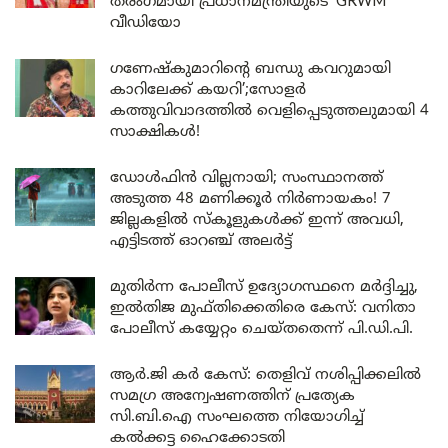
തരംഗമായി പ്രധാനമന്ത്രിയുടെ ‘GRWM’
വീഡിയോ
ഗണേഷ്കുമാറിന്റെ ബന്ധു കവറുമായി
കാറിലേക്ക് കയറി’;സോളർ
കത്തുവിവാദത്തിൽ വെളിപ്പെടുത്തലുമായി 4
സാക്ഷികൾ!
ഡോൾഫിൻ വില്ലനായി; സംസ്ഥാനത്ത്
അടുത്ത 48 മണിക്കൂർ നിർണായകം! 7
ജില്ലകളിൽ സ്കൂളുകൾക്ക് ഇന്ന് അവധി,
എട്ടിടത്ത് ഓറഞ്ച് അലർട്ട്
മുതിർന്ന പോലീസ് ഉദ്യോഗസ്ഥനെ മർദ്ദിച്ചു,
ഇൽതിജ മുഫ്തിക്കെതിരെ കേസ്: വനിതാ
പോലീസ് കയ്യേറ്റം ചെയ്തതെന്ന് പി.ഡി.പി.
ആർ.ജി കർ കേസ്: തെളിവ് നശിപ്പിക്കലിൽ
സമഗ്ര അന്വേഷണത്തിന് പ്രത്യേക
സി.ബി.ഐ സംഘത്തെ നിയോഗിച്ച്
കൽക്കട്ട ഹൈക്കോടതി