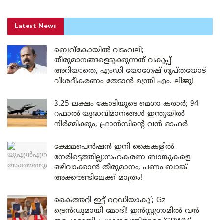
Latest News
ബെവ്കോയിൽ വടംവലി;
തീരുമാനങ്ങളെടുക്കുന്നത് വകുപ്പ്
അറിയാതെ, എംഡി യോഗേഷ് ഗുപ്തയോട്
വിശദീകരണം തേടാൻ മന്ത്രി എം. ലിജു!
3.25 ലക്ഷം കോടിയുടെ മെഗാ കരാർ; 94
റഫാൽ യുദ്ധവിമാനങ്ങൾ ഇന്ത്യയിൽ
നിർമ്മിക്കും, ഫ്രാൻസിന്റെ വൻ ഓഫർ
ക്ഷേമപെൻഷൻ ഇനി കൈകളിൽ
നേരിട്ടെത്തില്ല;സഹകരണ ബാങ്കുകളെ
ഒഴിവാക്കാൻ തീരുമാനം, പണം ബാങ്ക്
അക്കൗണ്ടിലേക്ക് മാത്രം!
കൈത്തറി ഇട്ട് റെഡിയാകൂ’; Gz
ട്രെൻഡുമായി മോദി! ഇൻസ്റ്റഗ്രാമിൽ വൻ