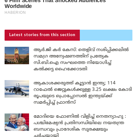
Latest stories
from this section
ആർ.ജി കർ കേസ്: തെളിവ് നശിപ്പിക്കലിൽ
സമഗ്ര അന്വേഷണത്തിന് പ്രത്യേക
സി.ബി.ഐ സംഘത്തെ നിയോഗിച്ച്
കൽക്കട്ട ഹൈക്കോടതി
ആകാശക്കരുത്ത് കൂട്ടാൻ ഇന്ത്യ; 114
റാഫേൽ ജെറ്റുകൾക്കുള്ള 3.25 ലക്ഷം കോടി
രൂപയുടെ പ്രൊപ്പോസൽ ഇന്ത്യയ്ക്ക്
സമർപ്പിച്ച് ഫ്രാൻസ്
മോദിയെ ഫോണിൽ വിളിച്ച് നെതന്യാഹു :
പശ്ചിമേഷ്യൻ പ്രതിസന്ധിയിലെ നയതന്ത്ര
ബന്ധവും പ്രാദേശിക സുരക്ഷയും
ചർച്ചയായി