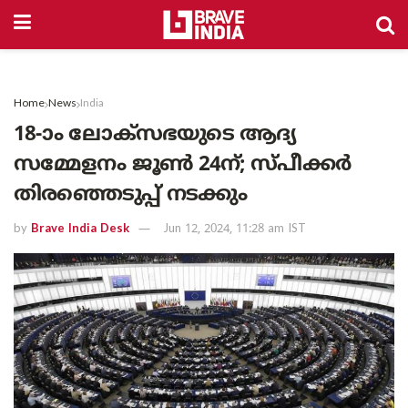
Home
News
India
18-ാം ലോക്‌സഭയുടെ ആദ്യ
സമ്മേളനം ജൂൺ 24ന്; സ്പീക്കർ
തിരഞ്ഞെടുപ്പ് നടക്കും
by
Brave India Desk
Jun 12, 2024, 11:28 am IST