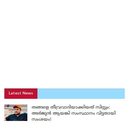
Latest News
തങ്ങളെ തീവ്രവാദിയാക്കിയത് സിസ്റ്റം:
അർജുൻ ആയങ്കി സംസ്ഥാനം വിട്ടതായി
സംശയം!