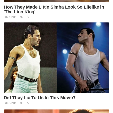
ദീർഘനേരം ഫോൺ ചാർജ് ചെയ്യുന്നത് ഒഴിവാക്കുക.
ബാറ്ററി വീർക്കുകയാണെങ്കിൽ റിസ്‌ക് എടുക്കരുത്,
ഉടൻ തന്നെ അത് മാറ്റുക.
Tags:
smart phone