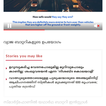
വ്യാജ ബാറ്ററികളുടെ ഉപയോഗം
Stories you may like
ഉറുമ്പുകടിച്ച വേദനപോലുമില്ല മുറിവുപോലും
കാണില്ല: ശംഖുവരയൻ എന്ന ‘നിശബ്ദ കൊലയാളി’
വാത്സ്യല്യത്തോടെയുള്ള പുരുഷന്മാരുടെ അഞ്ചുമിനിറ്റ്
ആലിംഗനത്തിന് സ്ത്രീകൾ മുടക്കുന്നത് 600 രൂപവരെ;
പുതിയ ട്രെൻഡ്
സ്മാർട്ട്‌ഫോണിൽ യഥാർഥ ബാറ്ററി ഇൻസ്റ്റാൾ