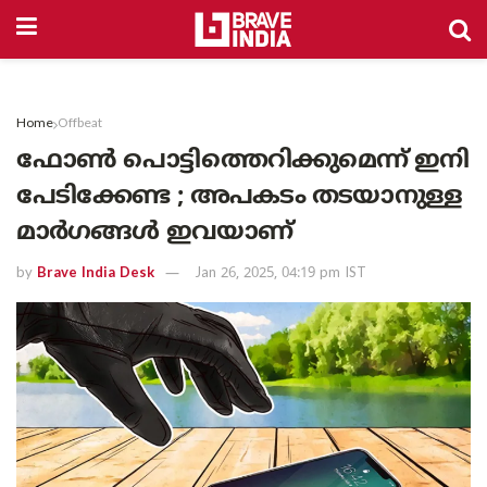
Home
Offbeat
ഫോൺ പൊട്ടിത്തെറിക്കുമെന്ന് ഇനി
പേടിക്കേണ്ട ; അപകടം തടയാനുള്ള
മാർഗങ്ങൾ ഇവയാണ്
by
Brave India Desk
Jan 26, 2025, 04:19 pm IST