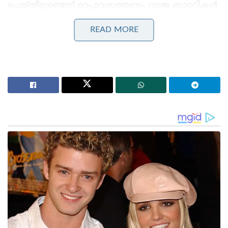
ചെയ്തിട്ടുണ്ടെന്ന് ഉറപ്പുവരുത്തണം. വ്യാജ ബാറ്ററികൾ
ശരിയായ വോൾട്ടേജ് ഫോണിന് നൽകുന്നില്ല.
READ MORE
ഇക്കാരണത്താൽ ഫോൺ പൊട്ടിത്തെറിക്കാനുള്ള
സാധ്യത വർധിക്കും.
ബാറ്ററി അമിതമായി ചൂടാകുന്നത്
സ്മാർട്ട്ഫോൺ ബാറ്ററികളിൽ ലിഥിയം അയൺ
ഉപയോഗിക്കുന്നു. ലിഥിയം-അയോണിന് ഉയർന്ന ചൂട്
താങ്ങാനാവില്ല. ഫോൺ ദീർഘനേരം ചാർജ്
നിലനിൽക്കുകയോ ഗെയിമിംഗിനോ മറ്റ്
ആവശ്യങ്ങൾക്കോ ഫോൺ അമിതമായി
ഉപയോഗിക്കുകയോ ചെയ്താൽ, ഒരുപക്ഷേ ബാറ്ററി
പൊട്ടിത്തെറിക്കാൻ കാരണമാകും.
അമിത ചാർജിംഗ് അല്ലെങ്കിൽ ഡിസ്ചാർജ്
ഫോൺ അമിതമായി ചാർജ് ചെയ്യുന്നതുമൂലം ബാറ്ററി
തകരാർ സംഭവിക്കാം.