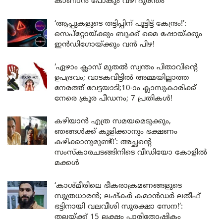
കാണാൻ പോകും വഴി ദുരന്തം
‘ആപ്പുകളുടെ തട്ടിപ്പിന് പൂട്ടിട്ട് കേന്ദ്രം!’:
സെപ്റ്റോയ്ക്കും ബുക്ക് മൈ ഷോയ്ക്കും
ഇൻഡിഗോയ്ക്കും വൻ പിഴ!
‘ഏഴാം ക്ലാസ് മുതൽ സ്വന്തം പിതാവിന്റെ
ഉപദ്രവം; വാടകവീട്ടിൽ അമ്മയില്ലാത്ത
നേരത്ത് വേട്ടയാടി;10-ാം ക്ലാസുകാരിക്ക്
നേരെ ക്രൂര പീഡനം; 7 പ്രതികൾ!
കഴിയാൻ എത്ര സമയമെടുക്കും,
ഞങ്ങൾക്ക് കുളിക്കാനും ഭക്ഷണം
കഴിക്കാനുമുണ്ട്!’: അച്ഛന്റെ
സംസ്കാരചടങ്ങിനിടെ വീഡിയോ കോളിൽ
മക്കൾ
‘കാശ്മീരിലെ ഭീകരാക്രമണങ്ങളുടെ
സൂത്രധാരൻ; ലഷ്കർ കമാൻഡർ ലതീഫ്
ഭട്ടിനായി വലവീശി സുരക്ഷാ സേന!’:
തലയ്ക്ക് 15 ലക്ഷം പാരിതോഷികം