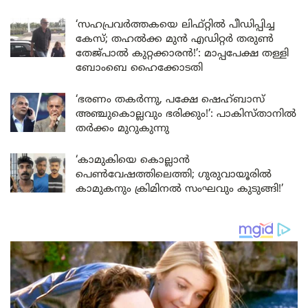
‘സഹപ്രവർത്തകയെ ലിഫ്റ്റിൽ പീഡിപ്പിച്ച
കേസ്; തഹൽക്ക മുൻ എഡിറ്റർ തരുൺ
തേജ്പാൽ കുറ്റക്കാരൻ!’: മാപ്പപേക്ഷ തള്ളി
ബോംബെ ഹൈക്കോടതി
‘ഭരണം തകർന്നു, പക്ഷേ ഷെഹ്ബാസ്
അഞ്ചുകൊല്ലവും ഭരിക്കും!’: പാകിസ്താനിൽ
തർക്കം മുറുകുന്നു
‘കാമുകിയെ കൊല്ലാൻ
പെൺവേഷത്തിലെത്തി; ഗുരുവായൂരിൽ
കാമുകനും ക്രിമിനൽ സംഘവും കുടുങ്ങി!’