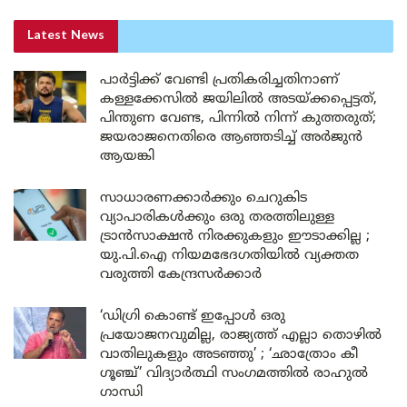
Latest News
പാർട്ടിക്ക് വേണ്ടി പ്രതികരിച്ചതിനാണ്
കള്ളക്കേസിൽ ജയിലിൽ അടയ്ക്കപ്പെട്ടത്,
പിന്തുണ വേണ്ട, പിന്നിൽ നിന്ന് കുത്തരുത്;
ജയരാജനെതിരെ ആഞ്ഞടിച്ച് അർജുൻ
ആയങ്കി
സാധാരണക്കാർക്കും ചെറുകിട
വ്യാപാരികൾക്കും ഒരു തരത്തിലുള്ള
ട്രാൻസാക്ഷൻ നിരക്കുകളും ഈടാക്കില്ല ;
യു.പി.ഐ നിയമഭേദഗതിയിൽ വ്യക്തത
വരുത്തി കേന്ദ്രസർക്കാർ
‘ഡിഗ്രി കൊണ്ട് ഇപ്പോൾ ഒരു
പ്രയോജനവുമില്ല, രാജ്യത്ത് എല്ലാ തൊഴിൽ
വാതിലുകളും അടഞ്ഞു’ ; ‘ഛാത്രോം കീ
ഗൂഞ്ച്’ വിദ്യാർത്ഥി സംഗമത്തിൽ രാഹുൽ
ഗാന്ധി