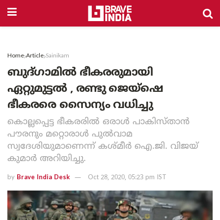
Home
Article
Sainikam
ബുദ്ഗാമിൽ ഭീകരരുമായി
ഏറ്റുമുട്ടൽ , രണ്ടു ജെയ്‌ഷെ
ഭീകരരെ സൈന്യം വധിച്ചു
കൊല്ലപ്പെട്ട ഭീകരരില്‍ ഒരാള്‍ പാകിസ്താന്‍
പൗരനും മറ്റൊരാള്‍ പുല്‍വാമ
സ്വദേശിയുമാണെന്ന് കശ്മീര്‍ ഐ.ജി. വിജയ്
കുമാര്‍ അറിയിച്ചു.
by
Brave India Desk
Oct 28, 2020, 05:23 pm IST