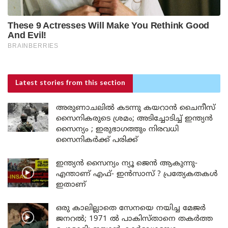
Latest stories
from this section
അരുണാചലിൽ കടന്നു കയറാൻ ചൈനീസ്
സൈനികരുടെ ശ്രമം; അടിച്ചോടിച്ച് ഇന്ത്യൻ
സൈന്യം ; ഇരുഭാഗത്തും നിരവധി
സൈനികർക്ക് പരിക്ക്
ഇന്ത്യൻ സൈന്യം ന്യൂ ജെൻ ആകുന്നു-
എന്താണ് എഫ്- ഇൻസാസ് ? പ്രത്യേകതകൾ
ഇതാണ്
ഒരു കാലില്ലാതെ സേനയെ നയിച്ച മേജർ
ജനറൽ; 1971 ൽ പാകിസ്താനെ തകർത്ത