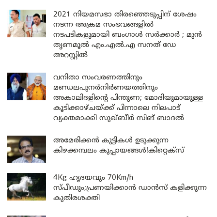
2021 നിയമസഭാ തിരഞ്ഞെടുപ്പിന് ശേഷം
നടന്ന അക്രമ സംഭവങ്ങളിൽ
നടപടികളുമായി ബംഗാൾ സർക്കാർ ; മുൻ
തൃണമൂൽ എം.എൽ.എ സനത് ഡേ
അറസ്റ്റിൽ
വനിതാ സംവരണത്തിനും
മണ്ഡലപുനർനിർണയത്തിനും
അകാലിദളിന്റെ പിന്തുണ; മോദിയുമായുള്ള
കൂടിക്കാഴ്ചയ്ക്ക് പിന്നാലെ നിലപാട്
വ്യക്തമാക്കി സുഖ്ബീർ സിങ് ബാദൽ
അമേരിക്കൻ കുട്ടികൾ ഉടുക്കുന്ന
കിഴക്കമ്പലം കുപ്പായങ്ങൾ!കിറ്റെക്സ്
4Kg ഹൃദയവും 70Km/h
സ്പീഡും;പ്രണയിക്കാൻ ഡാൻസ് കളിക്കുന്ന
കുതിരശക്തി