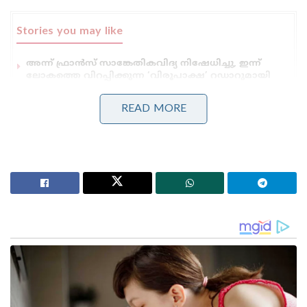
Stories you may like
അന്ന് ഫ്രാൻസ് സാങ്കേതികവിദ്യ നിഷേധിച്ചു, ഇന്ന്
ലോകത്തെ വിറപ്പിക്കുന്ന ‘വിരൂപാക്ഷ’ റഡാറുമായി
ഡിആർഡിഒ;നെഞ്ചിടിപ്പ് കൂട്ടുന്ന തദ്ദേശീയ വിപ്ലവം
ആത്മ നിർഭർ സമുദ്ര പ്രതാപ് ; കോസ്റ്റ് ഗാർഡ്
READ MORE
തദ്ദേശീയമായി നിർമിച്ച മലിനീകരണ നിയന്ത്രണ
കപ്പൽ കമ്മീഷൻ ചെയ്ത് പ്രതിരോധ മന്ത്രി
read also:
ചൈനയ്ക്കും പാകിസ്ഥാനും ശക്തമായ
താക്കീത്: ഇന്ത്യൻ സൈന്യം കൂടുതൽ
കരുത്താർജ്ജിക്കുന്നു , അഞ്ച് തിയേറ്റര്‍
കമാന്‍ഡുകളാക്കി മാറ്റി കാര്യക്ഷമമായ
ഓപ്പറേഷനുകൾ
കൂടുതല്‍ ഭീകരര്‍ പ്രദേശത്ത് ഒളിവിലുണ്ടെന്ന
നിഗമനത്തില്‍ സേനയുടെ തെരച്ചില്‍