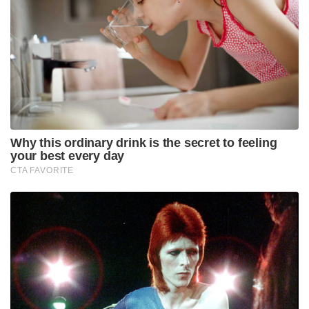
പുരോഗമിക്കുകയാണ്. ശ്രീനഗര്‍ പൊലീസ്, ബുദ്ഗാം
പൊലീസ്, കരസേനയിലെ 50 രാഷ്ട്രീയ റൈഫിള്‍സ്
എന്നിവരാണ് പങ്കെടുക്കുന്നത്. ഈയാഴ്ചയില്‍
നടക്കുന്ന രണ്ടാമത്തെ ഏറ്റുമുട്ടലാണിത്.
Tags:
Sainikam
indian army
Jaish-E-Mohammed
kashmir terrorist
featured