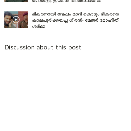
പോരാളി; ഇയാൻ കാർഡോസോ
ഭീകരനായി വേഷം മാറി കൊടും ഭീകരരെ
കാലപുരിക്കയച്ച ധീരൻ- മേജർ മോഹിത്
ശർമ്മ
Discussion about this post