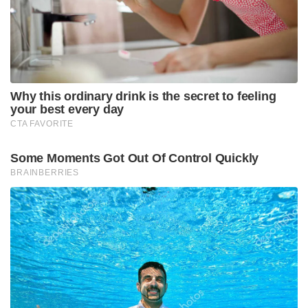
ചേർന്നവർക്ക് സ്‌കൂട്ടറുകൾ നൽകിയില്ല. ഇരകളുടെ
താൽപര്യത്തിനൊപ്പമാണ് സർക്കാരെന്നും
നിയമപരമായ കാര്യങ്ങൾ പൂർത്തിയായാൽ മാത്രമേ
തുക തിരിച്ച് നൽകുന്ന കാര്യങ്ങളിലേക്ക് കടക്കാൻ
കഴിയൂവെന്നും മുഖ്യമന്ത്രി വ്യക്തമാക്കി.
Tags:
CM
pinarai vijayan