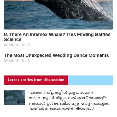
Latest stories
from this section
‘വടക്കൻ ജില്ലകളിൽ പ്രളയസമാന
സാഹചര്യം; 4 ജില്ലകളിൽ റെഡ് അലർട്ട്!’:
ബംഗാൾ ഉൾക്കടലിൽ ന്യൂനമർദ്ദ സാദ്ധ്യത;
കടലിൽ പോകരുതെന്ന് നിർദ്ദേശം!