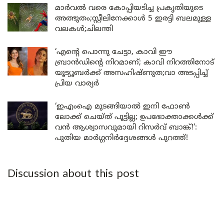
മാർവൽ വരെ കോപ്പിയടിച്ച പ്രകൃതിയുടെ
അത്ഭുതം;സ്റ്റീലിനേക്കാൾ 5 ഇരട്ടി ബലമുള്ള
വലകൾ;ചിലന്തി
‘എന്റെ പൊന്നു ചേട്ടാ, കാവി ഈ
ബ്രാൻഡിന്റെ നിറമാണ്; കാവി നിറത്തിനോട്
യൂട്യൂബർക്ക് അസഹിഷ്ണുത;വാ അടപ്പിച്ച്
പ്രിയ വാര്യർ
‘ഇഎംഐ മുടങ്ങിയാൽ ഇനി ഫോൺ
ലോക്ക് ചെയ്ത് പൂട്ടില്ല; ഉപഭോക്താക്കൾക്ക്
വൻ ആശ്വാസവുമായി റിസർവ് ബാങ്ക്!’:
പുതിയ മാർഗ്ഗനിർദ്ദേശങ്ങൾ പുറത്ത്!
Discussion about this post