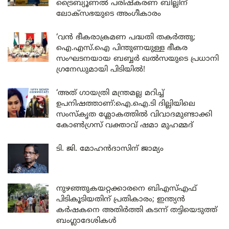
ട്രൈബ്യൂണൽ പരിഷ്കരണ ബില്ലിന്
ലോക്‌സഭയുടെ അംഗീകാരം
‘വൻ ഭീകരാക്രമണ പദ്ധതി തകർത്തു;
ഐ.എസ്.ഐ പിന്തുണയുള്ള ഭീകര
സംഘടനയായ ബബ്ബർ ഖൽസയുടെ പ്രധാനി
ഗ്രനേഡുമായി പിടിയിൽ!
‘അത് ഗായത്രി മന്ത്രമല്ല മറിച്ച്
ഉപനിഷത്താണ്:ഐ.ഐ.ടി ദില്ലിയിലെ
സംസ്കൃത ശ്ലോകത്തിൽ വിവാദമുണ്ടാക്കി
കോൺഗ്രസ് വക്താവ് ഷമാ മുഹമ്മദ്
ടി. ജി. മോഹൻദാസിന് ജാമ്യം
നുഴഞ്ഞുകയറ്റക്കാരനെ ബിഎസ്എഫ്
പിടികൂടിയതിന് പ്രതികാരം; ഇന്ത്യൻ
കർഷകനെ അതിർത്തി കടന്ന് തട്ടിയെടുത്ത്
ബംഗ്ലാദേശികൾ