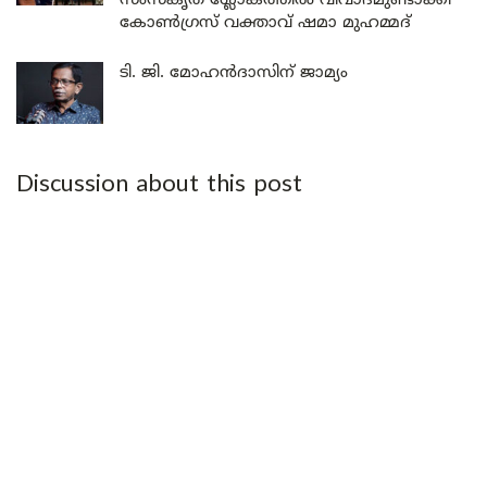
സംസ്കൃത ശ്ലോകത്തിൽ വിവാദമുണ്ടാക്കി
കോൺഗ്രസ് വക്താവ് ഷമാ മുഹമ്മദ്
ടി. ജി. മോഹൻദാസിന് ജാമ്യം
Discussion about this post