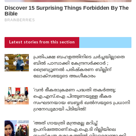
Latest stories
from this section
പ്രതിപക്ഷ ബഹളത്തിനിടെ ചർച്ചയില്ലാതെ
ബിൽ പാസാക്കി കേന്ദ്രസർക്കാർ ;
ട്രൈബ്യൂണൽ പരിഷ്കരണ ബില്ലിന്
ലോക്‌സഭയുടെ അംഗീകാരം
‘വൻ ഭീകരാക്രമണ പദ്ധതി തകർത്തു;
ഐ.എസ്.ഐ പിന്തുണയുള്ള ഭീകര
സംഘടനയായ ബബ്ബർ ഖൽസയുടെ പ്രധാനി
ഗ്രനേഡുമായി പിടിയിൽ!
‘അത് ഗായത്രി മന്ത്രമല്ല മറിച്ച്
ഉപനിഷത്താണ്:ഐ.ഐ.ടി ദില്ലിയിലെ