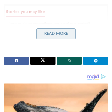
Stories you may like
‘ഈ കുട്ടിയും യുവതിയും ആരാണ് രാഹുൽജി?;
എനിക്കറിയാൻ കടുത്ത ആകാംക്ഷയുണ്ട്!ബോട്ട്
യാത്രയുടെ ചിത്രം പങ്കുവെച്ച് ചോദ്യങ്ങളുമായി
READ MORE
കേന്ദ്രമന്ത്രി
‘ഇന്ത്യൻ വ്യോമസേനയാണ് എന്റെ ആദ്യ പ്രണയം’;
സഹപ്രവർത്തകനു വേണ്ടി സ്വന്തം ജീവൻ
ബലിനൽകിയ കാർഗിൽ വീരനായകൻ; അജയ്
അഹൂജ
വളരെ ചെറിയ പ്രായത്തിൽ തന്നെ
ആരംഭിച്ചതായിരുന്നു പുനീത് രാജ്കുമാറിന്റെ സിനിമാ
ജീവിതം. ഇതിഹാസതാരം രാജ്കുമാറിന്റെ മകൻ എന്ന
നിലയിൽ ദക്ഷിണേന്ത്യ മുഴുവൻ വലിയ ജനപ്രീതി
ആയിരുന്നു പുനീതിന് ലഭിച്ചിരുന്നത്. ബെട്ടട ഹൂവു ,
ചാലിസുവ മൊഡഗലു , എറടു നക്ഷത്രഗലു തുടങ്ങിയ