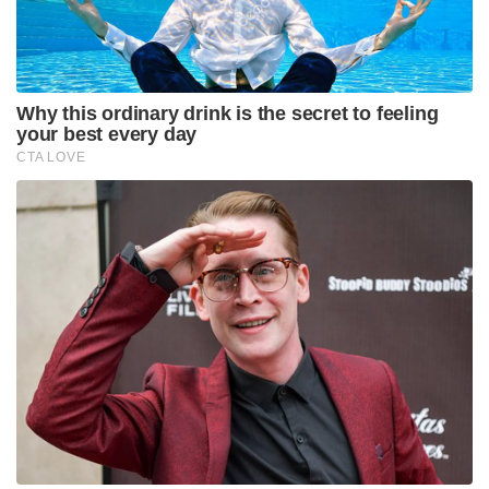
പ്രവർത്തനങ്ങളും കൊണ്ട് ശ്രദ്ധേയമായിരുന്നു പുനീത്
രാജ്കുമാറിന്റെ ജീവിതം.
Tags:
puneeth rajkumar
kannada actor
India Post