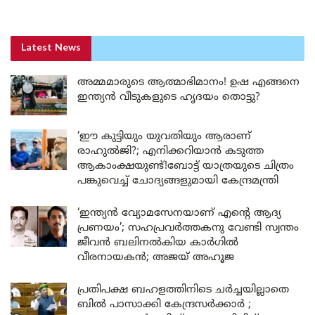
Latest News
അമ്മമാരുടെ ആത്മാഭിമാനം! ഉഷ എങ്ങനെ
ഇന്ത്യൻ വീടുകളുടെ ഹൃദയം തൊട്ടു?
‘ഈ കുട്ടിയും യുവതിയും ആരാണ്
രാഹുൽജി?; എനിക്കറിയാൻ കടുത്ത
ആകാംക്ഷയുണ്ട്!ബോട്ട് യാത്രയുടെ ചിത്രം
പങ്കുവെച്ച് ചോദ്യങ്ങളുമായി കേന്ദ്രമന്ത്രി
‘ഇന്ത്യൻ വ്യോമസേനയാണ് എന്റെ ആദ്യ
പ്രണയം’; സഹപ്രവർത്തകനു വേണ്ടി സ്വന്തം
ജീവൻ ബലിനൽകിയ കാർഗിൽ
വീരനായകൻ; അജയ് അഹൂജ
പ്രതിപക്ഷ ബഹളത്തിനിടെ ചർച്ചയില്ലാതെ
ബിൽ പാസാക്കി കേന്ദ്രസർക്കാർ ;