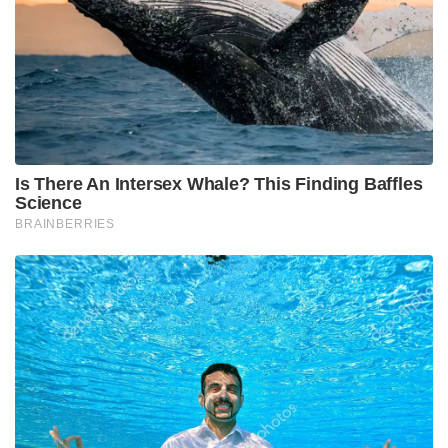
ക്ലാസിക് ചിത്രങ്ങളിലൂടെ ബാലതാരമായി ആണ്
പുനീത് ശ്രദ്ധേയമായ സിനിമ ജീവിതത്തിന് തുടക്കം
കുറിച്ചത്. മികച്ച ബാലതാരത്തിനുള്ള ദേശീയ
ചലച്ചിത്ര അവാർഡും അദ്ദേഹം നേടിയിട്ടുണ്ട്.
2002-ൽ പുരി ജഗന്നാഥ് സംവിധാനം ചെയ്ത അപ്പു
എന്ന ചിത്രത്തിലൂടെയാണ് പുനീത് നായക നടനായി
അരങ്ങേറ്റം കുറിച്ചത്. ഈ ചിത്രം വമ്പൻ ഹിറ്റായി
മാറിയെന്ന് മാത്രമല്ല പിന്നീടുള്ള കാലങ്ങളിൽ പോലും
പുനീത് അപ്പു എന്ന പേരിലാണ് ആരാധകർക്കിടയിൽ
അറിയപ്പെട്ടിരുന്നത്. മരണാനന്തരം പുറത്തിറങ്ങിയ
ജെയിംസ് ബ്ലോക്ക് ബസ്റ്റർ ചിത്രം ഉൾപ്പെടെ തന്റെ
കരിയറിൽ മികച്ച നിരവധി സിനിമകൾ ചെയ്യാൻ
അദ്ദേഹത്തിന് കഴിഞ്ഞു. സിനിമ മേഖലയിലെ
താരത്തിളക്കത്തോടൊപ്പം ആയിരക്കണക്കിന്
വിദ്യാർത്ഥികളുടെ വിദ്യാഭ്യാസത്തിന് ധനസഹായം
ചെയ്യുകയും അനാഥാലയങ്ങൾ, വൃദ്ധസദനങ്ങൾ
എന്നിവയുടെ നടത്തിപ്പും വിവിധ ജീവകാരുണ്യ