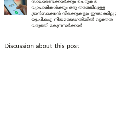
സാധാരണക്കാർക്കും ചെറുകിട
വ്യാപാരികൾക്കും ഒരു തരത്തിലുള്ള
ട്രാൻസാക്ഷൻ നിരക്കുകളും ഈടാക്കില്ല ;
യു.പി.ഐ നിയമഭേദഗതിയിൽ വ്യക്തത
വരുത്തി കേന്ദ്രസർക്കാർ
Discussion about this post