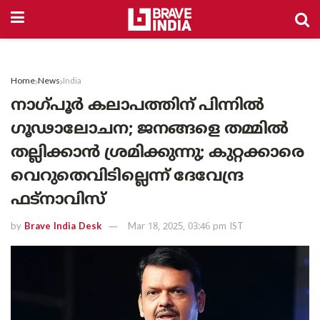
Home
News
India
നാഗ്പൂർ കലാപത്തിന് പിന്നിൽ
ഗൂഢാലോചന; ജനങ്ങളെ തമ്മിൽ
തല്ലിക്കാൻ ശ്രമിക്കുന്നു; കുറ്റക്കാരെ
വെറുതെവിടില്ലെന്ന് ദേവേന്ദ്ര
ഫട്‌നാവിസ്
by
Brave India Desk
Mar 18, 2025, 03:46 pm IST