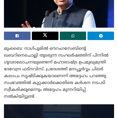
മുംബൈ: നാഗ്പൂരിൽ ഔറംഗസേബിന്റെ
ഖബറിനെചൊല്ലി തുടരുന്ന സംഘർഷത്തിന് പിന്നിൽ
ഗൂഢാലോചനയുണ്ടെന്ന് മഹാരാഷ്ട്ര ഉപമുഖ്യമന്ത്രി
ദേവേന്ദ്ര ഫട്‌നവിസ്. പ്രദേശത്ത് മനപ്പൂർവ്വം ചിലർ
കലാപം സൃഷ്ടിക്കുകയാണെന്ന് അദ്ദേഹം പറഞ്ഞു.
സംഭവത്തിൽ കുറ്റക്കാർക്കെതിരെ കർശന നടപടി
സ്വീകരിക്കുമെന്നും അദ്ദേഹം മുന്നറിയിപ്പ്
നൽകിയിട്ടുണ്ട്.