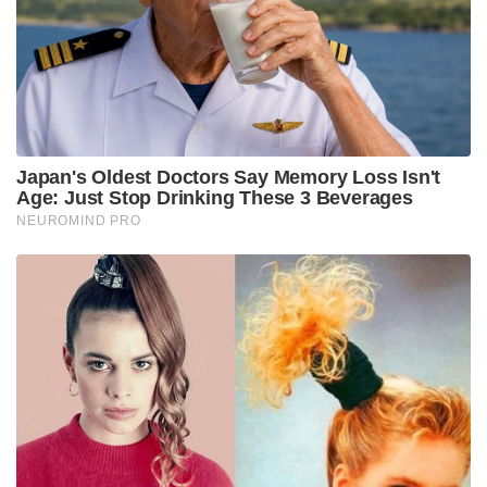
നിരോധനാജ്ഞ ഏർപ്പെടുത്തി. അഞ്ച്
എസ്ആർപിഎഫ് യൂണിറ്റിനെ ക്രമസമാധാന
പാലനത്തിനായി വിന്യസിച്ചിട്ടുണ്ടെന്നും അദ്ദേഹം
വ്യക്തമാക്കി. സ്ഥലത്തെ സ്ഥിതിഗതികൾ അദ്ദേഹം
വിശദമായി നിരീക്ഷിക്കുകയാണ്.
നാഗ്പൂരിലെ അക്രമ സംഭവങ്ങൾക്ക് പിന്നിൽ
ഗൂഢാലോചനയാണെന്നാണ് ഉപമുഖ്യമന്ത്രി ഏക്‌നാഥ്
ഷിൻഡെയും പറയുന്നത്. രണ്ട് മതവിഭാഗങ്ങൾ
തമ്മിൽ പ്രശ്‌നം ഉണ്ടാക്കാനുള്ള ശ്രമമാണ് നടക്കുന്നത്.
കുറ്റക്കാർക്കെതിരെ കർശന നടപടി സ്വീകരിക്കും.
ആരെയും വെറുതെ വിടില്ല. ഔറംഗസേബിന്
വീരപരിവേഷം നൽകേണ്ട ആവശ്യം ഇല്ലെന്നും
അദ്ദേഹം വ്യക്തമാക്കി.
Tags:
devendra fadnavis