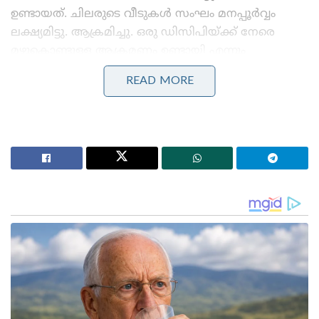
ഉണ്ടായത്. ചിലരുടെ വീടുകൾ സംഘം മനപ്പൂർവ്വം
ലക്ഷ്യമിട്ടു. ആക്രമിച്ചു. ഒരു ഡിസിപിയ്ക്ക് നേരെ
മഴുകൊണ്ടുള്ള ആക്രമണം ഉണ്ടായി എന്നും
ഫട്‌നാവിസ് കൂട്ടിച്ചേർത്തു.
READ MORE
Stories you may like
ദേശീയ ചിഹ്നങ്ങളെ അപമാനിക്കുന്നവർക്ക് ഇന്ത്യയിൽ
ജീവിക്കാൻ അർഹതയില്ലെന്ന് യോഗി ആദിത്യനാഥ്:
ലഖ്‌നൗവിൽ തിരംഗ യാത്രയ്ക്ക് തുടക്കം
‘ഭക്ഷണം കഴിച്ചതിന് പിന്നാലെ മരണം;
പാകിസ്താനിൽ ലഷ്കർ കമാൻഡർ കൊല്ലപ്പെട്ടു!’:
അജ്ഞാത തോക്കുധാരികളുടെ പേടിസ്വപ്നത്തിൽ
ഭീകരർ
നിയമം കയ്യിലെടുക്കാൻ ആരെയും അനുവദിക്കില്ല.
സംഭവത്തിൽ അഞ്ച് ക്രിമിനൽ കേസുകൾ രജിസ്റ്റർ
ചെയ്തിട്ടുണ്ട്. 11 പോലീസ് സ്‌റ്റേഷൻ പരിധിയിൽ