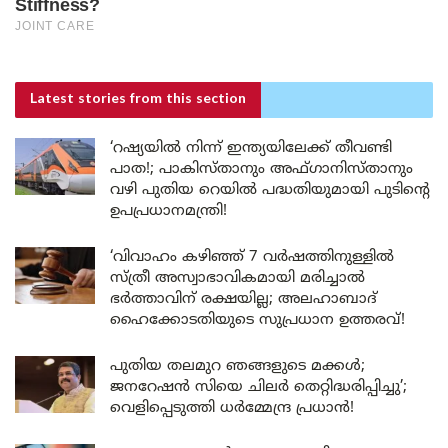
Latest stories
from this section
‘റഷ്യയിൽ നിന്ന് ഇന്ത്യയിലേക്ക് തീവണ്ടി
പാത!; പാകിസ്താനും അഫ്ഗാനിസ്താനും
വഴി പുതിയ റെയിൽ പദ്ധതിയുമായി പുടിന്റെ
ഉപപ്രധാനമന്ത്രി!
‘വിവാഹം കഴിഞ്ഞ് 7 വർഷത്തിനുള്ളിൽ
സ്ത്രീ അസ്വാഭാവികമായി മരിച്ചാൽ
ഭർത്താവിന് രക്ഷയില്ല; അലഹാബാദ്
ഹൈക്കോടതിയുടെ സുപ്രധാന ഉത്തരവ്!
പുതിയ തലമുറ ഞങ്ങളുടെ മക്കൾ;
ജനറേഷൻ സിയെ ചിലർ തെറ്റിദ്ധരിപ്പിച്ചു’;
വെളിപ്പെടുത്തി ധർമ്മേന്ദ്ര പ്രധാൻ!