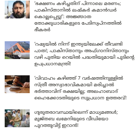
‘ഭക്ഷണം കഴിച്ചതിന് പിന്നാലെ മരണം;
പാകിസ്താനിൽ ലഷ്കർ കമാൻഡർ
കൊല്ലപ്പെട്ടു!’: അജ്ഞാത
തോക്കുധാരികളുടെ പേടിസ്വപ്നത്തിൽ
ഭീകരർ
‘റഷ്യയിൽ നിന്ന് ഇന്ത്യയിലേക്ക് തീവണ്ടി
പാത!; പാകിസ്താനും അഫ്ഗാനിസ്താനും
വഴി പുതിയ റെയിൽ പദ്ധതിയുമായി പുടിന്റെ
ഉപപ്രധാനമന്ത്രി!
‘വിവാഹം കഴിഞ്ഞ് 7 വർഷത്തിനുള്ളിൽ
സ്ത്രീ അസ്വാഭാവികമായി മരിച്ചാൽ
ഭർത്താവിന് രക്ഷയില്ല; അലഹാബാദ്
ഹൈക്കോടതിയുടെ സുപ്രധാന ഉത്തരവ്!
ഗുരുതരാവസ്ഥയിലെന്ന് മാധ്യമങ്ങൾ;
മുജ്തബ ഖമേനിയുടെ വീഡിയോ
പുറത്തുവിട്ട് ഇറാൻ!