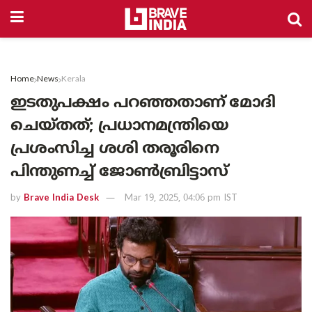
Home
News
Kerala
ഇടതുപക്ഷം പറഞ്ഞതാണ് മോദി
ചെയ്തത്; പ്രധാനമന്ത്രിയെ
പ്രശംസിച്ച ശശി തരൂരിനെ
പിന്തുണച്ച് ജോൺബ്രിട്ടാസ്
by
Brave India Desk
Mar 19, 2025, 04:06 pm IST