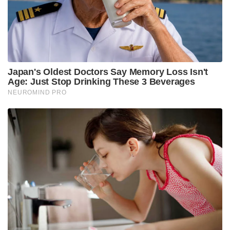
വിമർശിച്ചിരുന്നെങ്കിലും, ഇപ്പോൾ തന്റെ അന്നത്തെ
നിലപാട് തെറ്റായിരുന്നുവെന്ന് ബോധ്യമായെന്ന് തരൂർ
പറഞ്ഞു. ഡൽഹിയിൽ നടന്ന,’റായ്‌സിന
ഡയലോഗിൽ’ സംസാരിക്കുകയായിരുന്നു തരൂർ. രണ്ടു
രാജ്യങ്ങളുമായി നല്ല ബന്ധം നിലനിർത്താൻ മോദിക്ക്
കഴിഞ്ഞുവെന്നും മോദിയുടെ നയത്തെ താൻ
എതിർത്തത് അബദ്ധമായെന്നും തരൂർ പറഞ്ഞു.
Tags:
cpim
john brittas