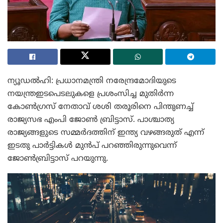
ന്യൂഡൽഹി: പ്രധാനമന്ത്രി നരേന്ദ്രമോദിയുടെ
നയന്ത്രഇടപെടലുകളെ പ്രശംസിച്ച മുതിർന്ന
കോൺഗ്രസ് നേതാവ് ശശി തരൂരിനെ പിന്തുണച്ച്
രാജ്യസഭ എംപി ജോൺ ബ്രിട്ടാസ്. പാശ്ചാത്യ
രാജ്യങ്ങളുടെ സമ്മർദത്തിന് ഇന്ത്യ വഴങ്ങരുത് എന്ന്
ഇടതു പാർട്ടികൾ മുൻപ് പറഞ്ഞിരുന്നുവെന്ന്
ജോൺബ്രിട്ടാസ് പറയുന്നു.