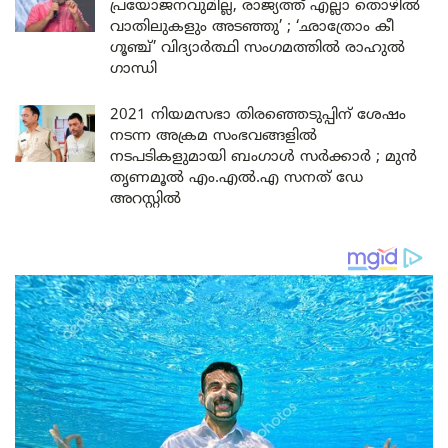
പ്രയോജനവുമില്ല, രാജ്യത്ത് എല്ലാ തൊഴിൽ
വാതിലുകളും അടഞ്ഞു’ ; ‘ഛാത്രോം കീ
ഗൂഞ്ച്’ വിദ്യാർത്ഥി സംഗമത്തിൽ രാഹുൽ
ഗാന്ധി
2021 നിയമസഭാ തിരഞ്ഞെടുപ്പിന് ശേഷം
നടന്ന അക്രമ സംഭവങ്ങളിൽ
നടപടികളുമായി ബംഗാൾ സർക്കാർ ; മുൻ
തൃണമൂൽ എം.എൽ.എ സനത് ഡേ
അറസ്റ്റിൽ