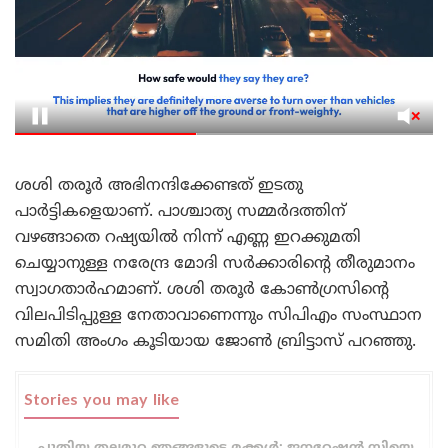
ശശി തരൂർ അഭിനന്ദിക്കേണ്ടത് ഇടതു
പാർട്ടികളെയാണ്. പാശ്ചാത്യ സമ്മർദത്തിന്
വഴങ്ങാതെ റഷ്യയിൽ നിന്ന് എണ്ണ ഇറക്കുമതി
ചെയ്യാനുള്ള നരേന്ദ്ര മോദി സർക്കാരിന്റെ തീരുമാനം
സ്വാഗതാർഹമാണ്. ശശി തരൂർ കോൺഗ്രസിന്റെ
വിലപിടിപ്പുള്ള നേതാവാണെന്നും സിപിഎം സംസ്ഥാന
സമിതി അംഗം കൂടിയായ ജോൺ ബ്രിട്ടാസ് പറഞ്ഞു.
Stories you may like
പുതിയ തലമുറ ഞങ്ങളുടെ മക്കൾ; ജനറേഷൻ സിയെ