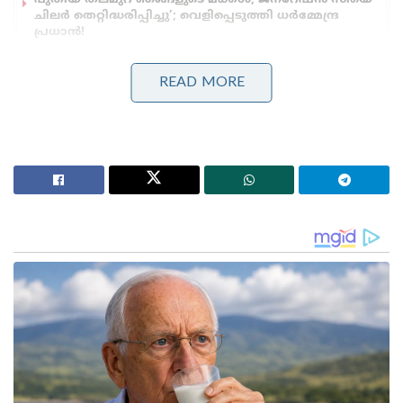
ചിലർ തെറ്റിദ്ധരിപ്പിച്ചു’; വെളിപ്പെടുത്തി ധർമ്മേന്ദ്ര
പ്രധാൻ!
പോലീസിനെ വെല്ലുവിളിച്ച് ഒളിവിൽ കഴിഞ്ഞ അർജുൻ
ആയങ്കി ഒടുവിൽ വലയിൽ; കണ്ണൂരിലെ
READ MORE
അപാർട്മെന്റിൽ നിന്ന് പൊക്കിയത് നാടകീയമായി!
അന്താരാഷ്ട്ര നേതാക്കൾ പങ്കെടുക്കുന്ന റായ് സെയ്ന
സംവാദത്തിലാണ് ശശി തരൂർ പ്രധാനമന്ത്രിയുടെ
നിലപാടിനെ വീണ്ടും പ്രശംസിച്ചത്.റഷ്യൻ പ്രസിഡന്റ്
വ്ളാഡിമിർ പുടിനും യുക്രെയിൻ പ്രസിഡന്റ്
വൊളോദിമിർ സെലൻസ്‌കിക്കും സ്വീകാര്യനായ
നേതാവായി മാറാൻ നരേന്ദ്ര മോദിക്കു കഴിഞ്ഞുവെന്ന്
തരൂർ പറഞ്ഞു. ഇരുവിഭാഗങ്ങൾക്കും
അംഗീകരിക്കാൻ കഴിയുന്ന ഒരു പ്രധാനമന്ത്രി
ഇന്ത്യയ്ക്കുണ്ടെന്നും അദ്ദേഹം കൂട്ടിച്ചേർത്തു. റഷ്യ-
യുക്രെയിൻ യുദ്ധസമയത്ത് ഇന്ത്യ റഷ്യയിൽ നിന്ന്
എണ്ണ വാങ്ങുന്നതിനെ താൻ പാർലമെന്റിൽ