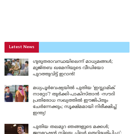
Latest News
ഗുരുതരാവസ്ഥയിലെന്ന് മാധ്യമങ്ങൾ;
മുജ്തബ ഖമേനിയുടെ വീഡിയോ
പുറത്തുവിട്ട് ഇറാൻ!
മധ്യപൂർവേഷ്യയിൽ പുതിയ ‘ഇസ്ലാമിക്
നാറ്റോ’? തുർക്കി-പാകിസ്താൻ -സൗദി
പ്രതിരോധ സഖ്യത്തിൽ ഈജിപ്തും
ചേർന്നേക്കും; സൂക്ഷ്മമായി നിരീക്ഷിച്ച്
ഇന്ത്യ!
പുതിയ തലമുറ ഞങ്ങളുടെ മക്കൾ;
ജനറേഷൻ സിയെ ചിലർ തെറ്റിദ്ധരിപ്പിച്ചു’;