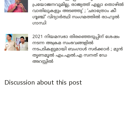
പ്രയോജനവുമില്ല, രാജ്യത്ത് എല്ലാ തൊഴിൽ
വാതിലുകളും അടഞ്ഞു’ ; ‘ഛാത്രോം കീ
ഗൂഞ്ച്’ വിദ്യാർത്ഥി സംഗമത്തിൽ രാഹുൽ
ഗാന്ധി
2021 നിയമസഭാ തിരഞ്ഞെടുപ്പിന് ശേഷം
നടന്ന അക്രമ സംഭവങ്ങളിൽ
നടപടികളുമായി ബംഗാൾ സർക്കാർ ; മുൻ
തൃണമൂൽ എം.എൽ.എ സനത് ഡേ
അറസ്റ്റിൽ
Discussion about this post