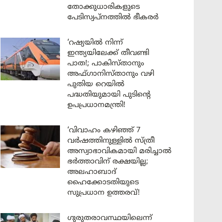
തോക്കുധാരികളുടെ
പേടിസ്വപ്നത്തിൽ ഭീകരർ
‘റഷ്യയിൽ നിന്ന്
ഇന്ത്യയിലേക്ക് തീവണ്ടി
പാത!; പാകിസ്താനും
അഫ്ഗാനിസ്താനും വഴി
പുതിയ റെയിൽ
പദ്ധതിയുമായി പുടിന്റെ
ഉപപ്രധാനമന്ത്രി!
‘വിവാഹം കഴിഞ്ഞ് 7
വർഷത്തിനുള്ളിൽ സ്ത്രീ
അസ്വാഭാവികമായി മരിച്ചാൽ
ഭർത്താവിന് രക്ഷയില്ല;
അലഹാബാദ്
ഹൈക്കോടതിയുടെ
സുപ്രധാന ഉത്തരവ്!
ഗുരുതരാവസ്ഥയിലെന്ന്