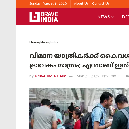
Sunday, August 9, 2026
About Us
Contact Us
NEWS
DE
Home
News
India
വിമാന യാത്രികർക്ക് കൈവശം സ
ദ്രാവകം മാത്രം; എന്താണ് ഇതി
by
Brave India Desk
Mar 21, 2025, 04:51 pm IST
in