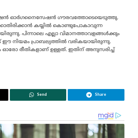
യേഷൻ ഓർഗനൈസേഷൻ ഗൗരവത്തോടെയെടുത്തു.
ാതിരിക്കാൻ കയ്യിൽ കൊണ്ടുപോകാവുന്ന
യിരുന്നു. പിന്നാലെ എല്ലാ വിമാനത്താവളങ്ങൾക്കും
ീട് ഈ നിയമം പ്രാബല്യത്തിൽ വരികയായിരുന്നു.
രോ രീതികളാണ് ഉള്ളത്. ഇതിന് അനുസരിച്ച്
Send
Share