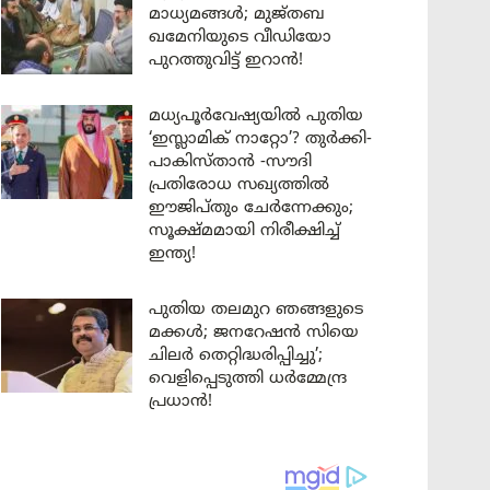
മാധ്യമങ്ങൾ; മുജ്തബ
ഖമേനിയുടെ വീഡിയോ
പുറത്തുവിട്ട് ഇറാൻ!
മധ്യപൂർവേഷ്യയിൽ പുതിയ
‘ഇസ്ലാമിക് നാറ്റോ’? തുർക്കി-
പാകിസ്താൻ -സൗദി
പ്രതിരോധ സഖ്യത്തിൽ
ഈജിപ്തും ചേർന്നേക്കും;
സൂക്ഷ്മമായി നിരീക്ഷിച്ച്
ഇന്ത്യ!
പുതിയ തലമുറ ഞങ്ങളുടെ
മക്കൾ; ജനറേഷൻ സിയെ
ചിലർ തെറ്റിദ്ധരിപ്പിച്ചു’;
വെളിപ്പെടുത്തി ധർമ്മേന്ദ്ര
പ്രധാൻ!