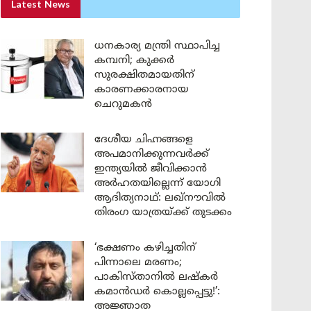
Latest News
ധനകാര്യ മന്ത്രി സ്ഥാപിച്ച
കമ്പനി; കുക്കർ
സുരക്ഷിതമായതിന്
കാരണക്കാരനായ
ചെറുമകൻ
ദേശീയ ചിഹ്നങ്ങളെ
അപമാനിക്കുന്നവർക്ക്
ഇന്ത്യയിൽ ജീവിക്കാൻ
അർഹതയില്ലെന്ന് യോഗി
ആദിത്യനാഥ്: ലഖ്‌നൗവിൽ
തിരംഗ യാത്രയ്ക്ക് തുടക്കം
‘ഭക്ഷണം കഴിച്ചതിന്
പിന്നാലെ മരണം;
പാകിസ്താനിൽ ലഷ്കർ
കമാൻഡർ കൊല്ലപ്പെട്ടു!’:
അജ്ഞാത