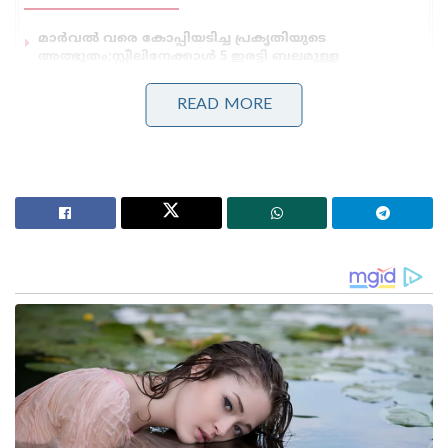
മാർവൽ വരെ കോപ്പിയടിച്ച പ്രകൃതിയുടെ
അത്ഭുതം;സ്റ്റീലിനേക്കാൾ 5 ഇരട്ടി ബലമുള്ള
വലകൾ;ചിലന്തി
‘ഹമാസ് മോഡലിൽ കശ്മീരിൽ ഭീകരാക്രമണത്തിന്
READ MORE
പാക് ഐ.എസ്.ഐ നീക്കം!’: തുർക്കി പിസ്റ്റളുകളും
ഓൺലൈൻ ബ്രെയിൻവാഷിംഗും
ഇന്ന് മുതൽ 25-ാം തീയതി വരെ കേരളത്തിന്റെ വിവിധ
ഭാഗങ്ങളിൽ ഇടിമിന്നലോടു കൂടിയ മഴയ്ക്ക്
സാധ്യതയുണ്ട് എന്നാണ് കാലാവസ്ഥ വകുപ്പിന്റെ
പ്രവചനം. കൂടാതെ മണിക്കൂറിൽ 40 മുതൽ 50
കിലോമീറ്റർ വരെ വേഗതയിൽ വീശിയേക്കാവുന്ന
ശക്തമായ കാറ്റിനും സാധ്യതയുണ്ടെന്നും
മുന്നറിയിപ്പുണ്ട്. ഇടിമിന്നൽ മാരകമാകാൻ
സാധ്യതയുള്ളതിനാൽ ശക്തമായ മുൻകരുതൽ
സ്വീകരിക്കണമെന്നും കാലാവസ്ഥ വകുപ്പ്
അറിയിക്കുന്നു.