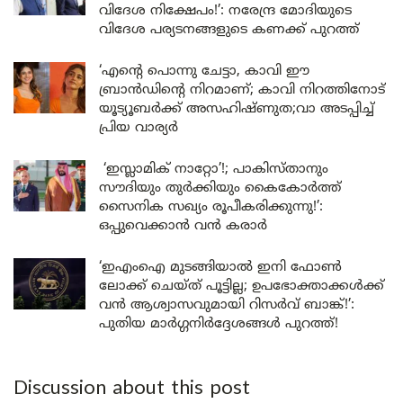
വിദേശ നിക്ഷേപം!’: നരേന്ദ്ര മോദിയുടെ
വിദേശ പര്യടനങ്ങളുടെ കണക്ക് പുറത്ത്
‘എന്റെ പൊന്നു ചേട്ടാ, കാവി ഈ
ബ്രാൻഡിന്റെ നിറമാണ്; കാവി നിറത്തിനോട്
യൂട്യൂബർക്ക് അസഹിഷ്ണുത;വാ അടപ്പിച്ച്
പ്രിയ വാര്യർ
‘ഇസ്ലാമിക് നാറ്റോ’!; പാകിസ്താനും
സൗദിയും തുർക്കിയും കൈകോർത്ത്
സൈനിക സഖ്യം രൂപീകരിക്കുന്നു!’:
ഒപ്പുവെക്കാൻ വൻ കരാർ
‘ഇഎംഐ മുടങ്ങിയാൽ ഇനി ഫോൺ
ലോക്ക് ചെയ്ത് പൂട്ടില്ല; ഉപഭോക്താക്കൾക്ക്
വൻ ആശ്വാസവുമായി റിസർവ് ബാങ്ക്!’:
പുതിയ മാർഗ്ഗനിർദ്ദേശങ്ങൾ പുറത്ത്!
Discussion about this post