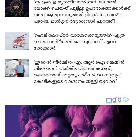
‘ഇഎംഐ മുടങ്ങിയാൽ ഇനി ഫോൺ
ലോക്ക് ചെയ്ത് പൂട്ടില്ല; ഉപഭോക്താക്കൾക്ക്
വൻ ആശ്വാസവുമായി റിസർവ് ബാങ്ക്!’:
പുതിയ മാർഗ്ഗനിർദ്ദേശങ്ങൾ പുറത്ത്!
‘ഹെലികോപ്റ്റർ വാടകക്കെടുത്തിന് എത്ര
ചെലവായി?’അത് രഹസ്യമാണ്’ എന്ന്
സർക്കാർ!
‘ഇന്ത്യൻ നിർമ്മിത എം.ആർ.ഐ മെഷീൻ
വിഴുങ്ങാൻ വൻകിട വിദേശ കമ്പനി;
രക്ഷകരായി ടാറ്റയും ശ്രീധർ വെമ്പുവും!’:
കോടികളുടെ വാഗ്ദാനം തള്ളി യുവാവ്