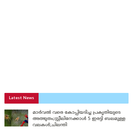
Latest News
മാർവൽ വരെ കോപ്പിയടിച്ച പ്രകൃതിയുടെ
അത്ഭുതം;സ്റ്റീലിനേക്കാൾ 5 ഇരട്ടി ബലമുള്ള
വലകൾ;ചിലന്തി