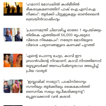
‘ഹമാസ് മോഡലിൽ കശ്മീരിൽ
ഭീകരാക്രമണത്തിന് പാക് ഐ.എസ്.ഐ
നീക്കം!’: തുർക്കി പിസ്റ്റളുകളും ഓൺലൈൻ
ബ്രെയിൻവാഷിംഗും
‘പ്രധാനമന്ത്രി ചിലവഴിച്ച ഓരോ 1 രൂപയ്ക്കും
തിരികെ എത്തിയത് 66,000 രൂപയുടെ
വിദേശ നിക്ഷേപം!’: നരേന്ദ്ര മോദിയുടെ
വിദേശ പര്യടനങ്ങളുടെ കണക്ക് പുറത്ത്
‘എന്റെ പൊന്നു ചേട്ടാ, കാവി ഈ
ബ്രാൻഡിന്റെ നിറമാണ്; കാവി നിറത്തിനോട്
യൂട്യൂബർക്ക് അസഹിഷ്ണുത;വാ അടപ്പിച്ച്
പ്രിയ വാര്യർ
‘ഇസ്ലാമിക് നാറ്റോ’!; പാകിസ്താനും
സൗദിയും തുർക്കിയും കൈകോർത്ത്
സൈനിക സഖ്യം രൂപീകരിക്കുന്നു!’:
ഒപ്പുവെക്കാൻ വൻ കരാർ