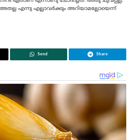
നിറം ഏതാണ് എന്നാണു ചോദിച്ചത്. അതു ചുവപ്പല്ല.
അതല്ല എന്നു എല്ലാവർക്കും അറിയാമല്ലോയെന്ന്
Send
Share