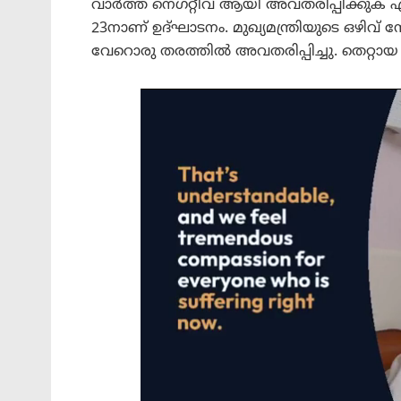
വാർത്ത നെഗറ്റീവ് ആയി അവതരിപ്പിക്കുക
23നാണ് ഉദ്ഘാടനം. മുഖ്യമന്ത്രിയുടെ ഒഴിവ
വേറൊരു തരത്തിൽ അവതരിപ്പിച്ചു. തെറ്റായ 