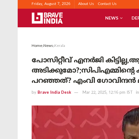
Friday, August 7, 2026
About Us
Contact Us
NEWS
DE
Home
News
Kerala
പോസിറ്റീവ് എനർജി കിട്ടില്ല,ആ
അടിക്കുമോ?;സിപിഎമ്മിന്
പറഞ്ഞത്? എംവി ഗോവിന്ദൻ മാ
by
Brave India Desk
Mar 22, 2025, 12:16 pm IST
in