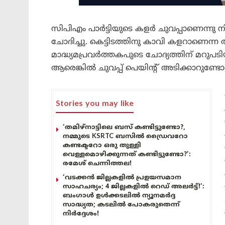
സിപിഎം പാർട്ടിയുടെ കളർ ചുവപ്പാണെന്നു
ചോദിച്ചു. കെട്ടിടത്തിനു കാവി കളറാണെന്ന
മാദ്ധ്യമപ്രവർത്തകപുടെ ചോദ്യത്തിന് മറുപടിയ
ആരെങ്കിൽ ചുവപ്പ് പെയിന്റ് അടിക്കാറുണ്ട
Stories you may like
‘തമിഴ്‌നാട്ടിലെ ബസ് കണ്ടിട്ടുണ്ടോ?,
നമ്മുടെ KSRTC ബസിൽ ഡ്രൈവറോ
കണ്ടക്ടറോ ഒരു തുള്ളി
വെള്ളമൊഴിക്കുന്നത് കണ്ടിട്ടുണ്ടോ?’:
രമേശ് ചെന്നിത്തല!
‘വടക്കൻ ജില്ലകളിൽ പ്രളയസമാന
സാഹചര്യം; 4 ജില്ലകളിൽ റെഡ് അലർട്ട്!’:
ബംഗാൾ ഉൾക്കടലിൽ ന്യൂനമർദ്ദ
സാദ്ധ്യത; കടലിൽ പോകരുതെന്ന്
നിർദ്ദേശം!