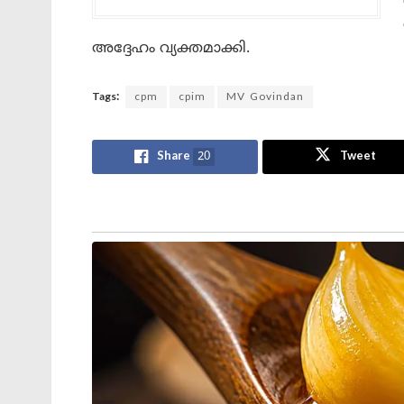
അദ്ദേഹം വ്യക്തമാക്കി.
Tags:
cpm
cpim
MV Govindan
Share
20
Tweet