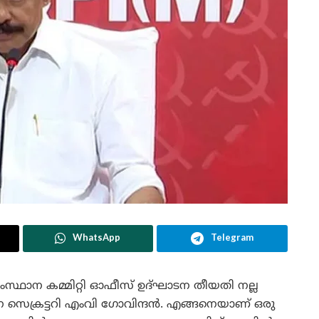
WhatsApp
Telegram
്ഥാന കമ്മിറ്റി ഓഫീസ് ഉദ്ഘാടന തീയതി നല്ല
ാന സെക്രട്ടറി എംവി ഗോവിന്ദൻ. എങ്ങനെയാണ് ഒരു