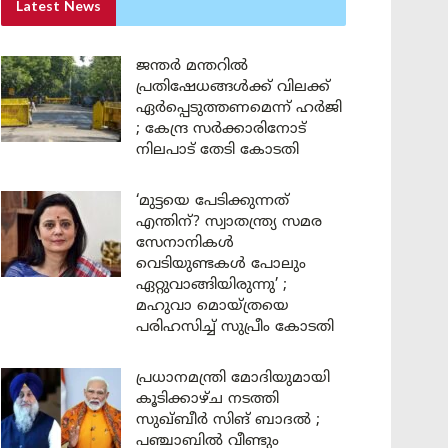
Latest News
ജന്തർ മന്തറിൽ
പ്രതിഷേധങ്ങൾക്ക് വിലക്ക്
ഏർപ്പെടുത്തണമെന്ന് ഹർജി
; കേന്ദ്ര സർക്കാരിനോട്
നിലപാട് തേടി കോടതി
‘മുട്ടയെ പേടിക്കുന്നത്
എന്തിന്? സ്വാതന്ത്ര്യ സമര
സേനാനികൾ
വെടിയുണ്ടകൾ പോലും
ഏറ്റുവാങ്ങിയിരുന്നു’ ;
മഹുവാ മൊയ്ത്രയെ
പരിഹസിച്ച് സുപ്രീം കോടതി
പ്രധാനമന്ത്രി മോദിയുമായി
കൂടിക്കാഴ്ച നടത്തി
സുഖ്ബീർ സിങ് ബാദൽ ;
പഞ്ചാബിൽ വീണ്ടും