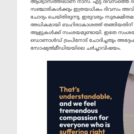
ആശ്വാസത്തിലാണ് നാസ. എട്ട് ദിവസത്തെ
സഞ്ചാരികൾക്കും ഇത്രയധികം ദിവസം അവിട
ചോദ്യം ചെയ്തിരുന്നു. ഇരുവരും സുരക്ഷിത
അധികമായി ബഹിരാകാശത്ത് തങ്ങിയതിന് 
ആളുകൾക്ക് സംശയമുണ്ടായി. ഇതേ സംശയം ഒ
ഡൊണാൾഡ് ട്രംപിനോട് ചോദിച്ചതും അദ്ദ
സോഷ്യൽമീഡിയയിലെ ചർച്ചാവിഷയം.