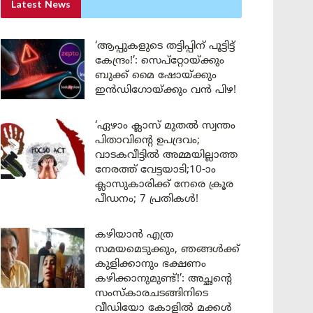
Latest News
‘ആപ്പുകളുടെ തട്ടിപ്പിന് പൂട്ടിട്ട്
കേന്ദ്രം!’: സെപ്റ്റോയ്ക്കും
ബുക്ക് മൈ ഷോയ്ക്കും
ഇൻഡിഗോയ്ക്കും വൻ പിഴ!
‘ഏഴാം ക്ലാസ് മുതൽ സ്വന്തം
പിതാവിന്റെ ഉപദ്രവം;
വാടകവീട്ടിൽ അമ്മയില്ലാത്ത
നേരത്ത് വേട്ടയാടി;10-ാം
ക്ലാസുകാരിക്ക് നേരെ ക്രൂര
പീഡനം; 7 പ്രതികൾ!
കഴിയാൻ എത്ര
സമയമെടുക്കും, ഞങ്ങൾക്ക്
കുളിക്കാനും ഭക്ഷണം
കഴിക്കാനുമുണ്ട്!’: അച്ഛന്റെ
സംസ്കാരചടങ്ങിനിടെ
വീഡിയോ കോളിൽ മക്കൾ