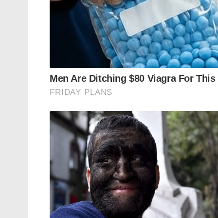
Tags:
sunita williams
sunitha
overtime