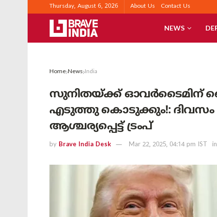
Thursday, August 6, 2026
About Us
Contact Us
NEWS
DE
Home
News
India
സുനിതയ്ക്ക് ഓവർടൈമിന് പൈസ
എടുത്തു കൊടുക്കും!: ദിവസം 
ആശ്ചര്യപ്പെട്ട് ട്രംപ്
by
Brave India Desk
Mar 22, 2025, 04:14 pm IST
in