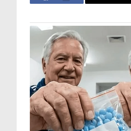
കഴിക്കാനുമുണ്ട്!’: അച്ഛന്റെ
സംസ്കാരചടങ്ങിനിടെ വീഡിയോ
കോളിൽ മക്കൾ
നൽകുമെന്ന് ട്രംപ് പറഞ്ഞു.
ജീവൻപണയം വച്ചുള്ള ജോലിക്ക് ഇത്ര കുറച്ച് 
കൗതുകകരമായ കാര്യം, നാസയിലെ ബഹിര
അതായത് മറ്റ് സർക്കാർ ജീവനക്കാരുടേതി
ലഭിക്കുന്നത്. ഷെഡ്യൂൾ പ്രകാരം, ഓവർടൈം
ദിവസങ്ങൾ തുടങ്ങിയവയിൽ അല്ലാതെ ദീർഘ
ലഭിക്കുന്നില്ല. ബഹിരാകാശ യാത്ര പോലും ഔദ
എന്നാൽ ഈ ഘട്ടത്തിലെ ഗതാഗതം, ഭക്ഷണം,
കൂടാതെ പ്രതിദിന അലവൻസായി തുച്ഛമായ ത
മാത്രമാണ്. അതായത് 430 രൂപ. സുനിതാ വില
ബഹിരാകാശത്ത് തങ്ങിയതിന് അധികമായി കിട്