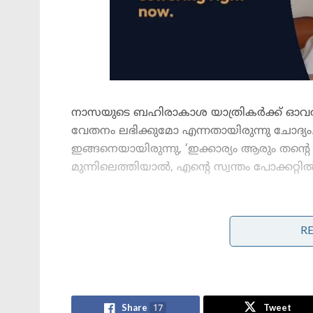
നാസയുടെ ബഹിരാകാശ യാത്രികർക്ക് ഓവർ
വേതനം ലഭിക്കുമോ എന്നതായിരുന്നു ചോദ്യം.
ഇങ്ങനെയായിരുന്നു, ‘ഇക്കാര്യം ആരും തന്റെ മു
മുന്നിലെത്തിയാൽ, എന്റെ സ്വന്തം പോക്കറ്റ
Stories you may like
R
‘ആപ്പുകളുടെ തട്ടിപ്പിന് പൂട്ടിട്ട് കേന്ദ്രം!’:
സെപ്റ്റോയ്ക്കും ബുക്ക് മൈ
ഷോയ്ക്കും ഇൻഡിഗോയ്ക്കും വൻ പിഴ!
കഴിയാൻ എത്ര സമയമെടുക്കും,
ഞങ്ങൾക്ക് കുളിക്കാനും ഭക്ഷണം
Share
17
Tweet