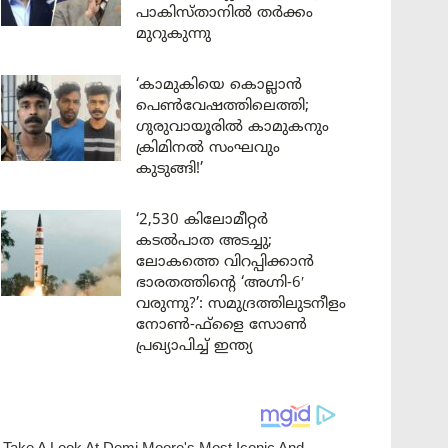
പാകിസ്താനിൽ തർക്കം
മുറുകുന്നു
‘കാമുകിയെ കൊല്ലാൻ
പെൺവേഷത്തിലെത്തി;
ഗുരുവായൂരിൽ കാമുകനും
ക്രിമിനൽ സംഘവും
കുടുങ്ങി!’
‘2,530 കിലോമീറ്റർ
കടൽപാത അടച്ചു;
ലോകത്തെ വിറപ്പിക്കാൻ
ഭാരതത്തിന്റെ ‘അഗ്നി-6′
വരുന്നു?’: സമുദ്രത്തിലുടനീളം
നോൺ-ഫ്ളൈ സോൺ
പ്രഖ്യാപിച്ച് ഇന്ത്യ