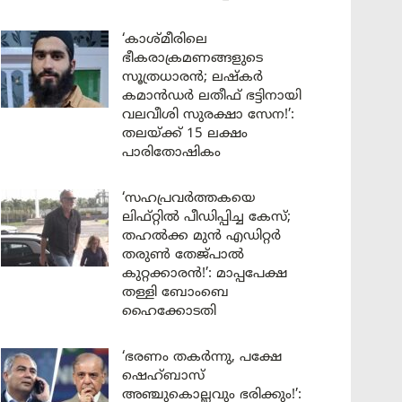
‘കാശ്മീരിലെ
ഭീകരാക്രമണങ്ങളുടെ
സൂത്രധാരൻ; ലഷ്കർ
കമാൻഡർ ലതീഫ് ഭട്ടിനായി
വലവീശി സുരക്ഷാ സേന!’:
തലയ്ക്ക് 15 ലക്ഷം
പാരിതോഷികം
‘സഹപ്രവർത്തകയെ
ലിഫ്റ്റിൽ പീഡിപ്പിച്ച കേസ്;
തഹൽക്ക മുൻ എഡിറ്റർ
തരുൺ തേജ്പാൽ
കുറ്റക്കാരൻ!’: മാപ്പപേക്ഷ
തള്ളി ബോംബെ
ഹൈക്കോടതി
‘ഭരണം തകർന്നു, പക്ഷേ
ഷെഹ്ബാസ്
അഞ്ചുകൊല്ലവും ഭരിക്കും!’: