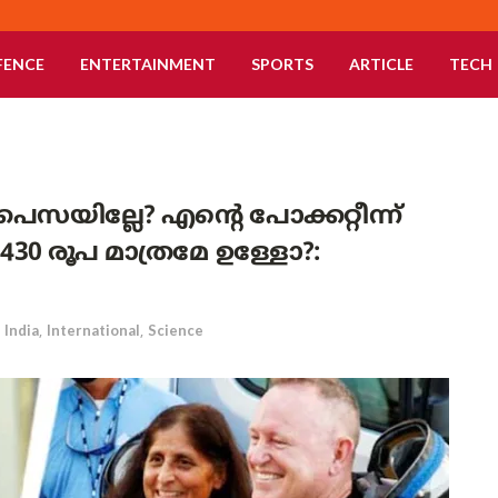
FENCE
ENTERTAINMENT
SPORTS
ARTICLE
TECH
യില്ലേ? എന്റെ പോക്കറ്റീന്ന്
430 രൂപ മാത്രമേ ഉള്ളോ?:
India
,
International
,
Science