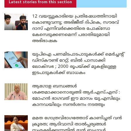
Latest stories
from this section
12 വയസ്സുകാരിയെ പ്രതിഷേധത്തിനായി
കൊണ്ടുവന്നു; അഭിജീത് ദിപ്കെ, സൗരവ്
ദാസ് എന്നിവർക്കെതിരെ പോക്സോ
കേസെടുക്കണമെന്ന് പരാതിയുമായി
അഭിഭാഷക
യുപിഐ പണമിടപാടപാടുകൾക്ക് മെർച്ചന്റ്
ഡിസ്കൗണ്ട് റേറ്റ്; ബിൽ പാസാക്കി
ലോക്സഭ ; 2000 രൂപയ്ക്ക് മുകളിലുള്ള
ഇടപാടുകൾക്ക് ബാധകം
ആഗോള ബന്ധങ്ങൾ
ശക്തമാക്കാനൊരുങ്ങി ആർ.എസ്.എസ് :
മോഹൻ ഭാഗവത് ഈ മാസം യു.എസിലും
കാനഡയിലും സന്ദർശനം നടത്തും
മമത ഗോത്രവിഭാഗത്തോട് കാണിച്ചത് വൻ
ക്രൂരത; ആദിവാസി താൽപ്പര്യങ്ങൾ
സംരക്ഷിക്കുന്നതിൽ മുൻ ബംഗാൾ