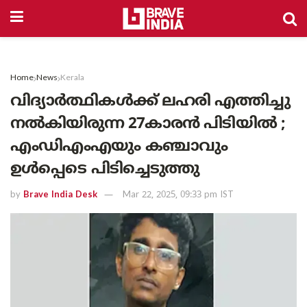
Home
News
Kerala
വിദ്യാർത്ഥികൾക്ക് ലഹരി എത്തിച്ചു
നൽകിയിരുന്ന 27കാരൻ പിടിയിൽ ;
എംഡിഎംഎയും കഞ്ചാവും
ഉൾപ്പെടെ പിടിച്ചെടുത്തു
by
Brave India Desk
Mar 22, 2025, 09:33 pm IST