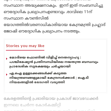
സംസ്ഥാന അദ്ധ്യക്ഷനാകും. ഇന്ന് ഇത് സംബന്ധിച്ചു
ഔദ്യോഗിക പ്രഖ്യാപനംഉണ്ടാവും .രാവിലെ 11ന്
സംസ്ഥാന കൗൺസിൽ
യോഗത്തിൽവരണാധികാരിയായ കേന്ദ്രമന്ത്രി പ്രഹ്ലാദ്
ജോഷി ഔദ്യോഗിക പ്രഖ്യാപനം നടത്തും.
Stories you may like
മോദിയെ ഫോണിൽ വിളിച്ച് നെതന്യാഹു :
പശ്ചിമേഷ്യൻ പ്രതിസന്ധിയിലെ നയതന്ത്ര ബന്ധവും
പ്രാദേശിക സുരക്ഷയും ചർച്ചയായി
എ.ഐ ഉള്ളടക്കങ്ങൾക്ക് കടുത്ത
നിയന്ത്രണങ്ങളുമായി കേന്ദ്രസർക്കാർ ; ഐ.ടി
നിയമങ്ങളിൽ ഭേദഗതി വരുത്തി
കേരളത്തിന്റെ പ്രഭാരിയായ പ്രകാശ് ജാവഡേക്കർ
ഇന്നലെ ചേർന്ന കോർകമ്മിറ്റി