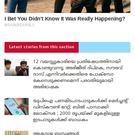
Latest stories
from this section
12 വയസ്സുകാരിയെ പ്രതിഷേധത്തിനായി
കൊണ്ടുവന്നു; അഭിജീത് ദിപ്കെ, സൗരവ്
ദാസ് എന്നിവർക്കെതിരെ പോക്സോ
കേസെടുക്കണമെന്ന് പരാതിയുമായി
അഭിഭാഷക
യുപിഐ പണമിടപാടപാടുകൾക്ക് മെർച്ചന്റ്
ഡിസ്കൗണ്ട് റേറ്റ്; ബിൽ പാസാക്കി
ലോക്സഭ ; 2000 രൂപയ്ക്ക് മുകളിലുള്ള
ഇടപാടുകൾക്ക് ബാധകം
ആഗോള ബന്ധങ്ങൾ