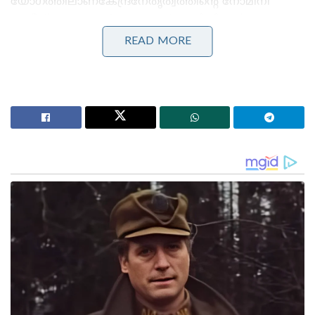
യോഗത്തിലാണ്കേന്ദ്രനേതൃത്വത്തിന്റെ നോമിനി
രാജീവ് ചന്ദ്രശേഖർ ആണെന്ന് അറിയിച്ചത്.
തുടർന്ന്അദ്ധ്യക്ഷസ്ഥാനത്തേക്ക് രാജീവ് നാമനിർദേശ
READ MORE
പത്രിക നൽകി. പ്രധാന നേതാക്കളെല്ലാം
പിന്തുണച്ച്ഒപ്പിട്ട പത്രികയാണു സമർപ്പിച്ചത്
ബിജെപിയുടെ ദേശീയ വക്താവായും എന്‍ഡി എയുടെ
കേരള ഘടകം വൈസ് ചെയര്‍മാനായുംപ്രവര്‍ത്തിച്ച
വ്യക്തിയാണ് രാജീവ് ചന്ദ്രശേഖർ.നൈപുണ്യവികസന
സംരംഭകത്വം, ഇലക്‌ട്രോണിക്‌സ്ആന്റ്
ഇന്‍ഫര്‍മേഷന്‍ ടെക്‌നോളജി വകുപ്പുകളുടെ
സഹമന്ത്രിയായി പ്രവര്‍ത്തിച്ചു. 2016 മുതല്‍2018 വരെ
കര്‍ണ്ണാടകയെ പ്രതിനിധീകരിച്ച് സ്വതന്ത്ര
രാജ്യസഭാംഗമായിരുന്നു. 2018ലാണ്ബിജെപിയില്‍
ചേർന്നത്.
ഇന്ത്യ ടുഡേ മാഗസിന്‍ 2017 ല്‍ തെരഞ്ഞെടുത്ത
ഇന്ത്യയിലെ ഏറ്റവും ശക്തരായ