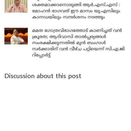
ശക്തമാക്കാനൊരുങ്ങി ആർ.എസ്.എസ് :
മോഹൻ ഭാഗവത് ഈ മാസം യു.എസിലും
കാനഡയിലും സന്ദർശനം നടത്തും
മമത ഗോത്രവിഭാഗത്തോട് കാണിച്ചത് വൻ
ക്രൂരത; ആദിവാസി താൽപ്പര്യങ്ങൾ
സംരക്ഷിക്കുന്നതിൽ മുൻ ബംഗാൾ
സർക്കാരിന് വൻ വീഴ്ച പറ്റിയെന്ന് സി.എ.ജി
റിപ്പോർട്ട്
Discussion about this post