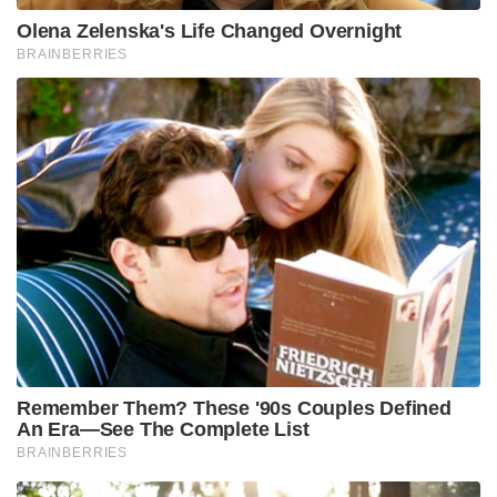
സയന്‍സില്‍ബിരുദാനന്തര ബിരുദവും
കരസ്ഥമാക്കിയിട്ടുണ്ട്. ഹാര്‍വാര്‍ഡ്
യൂണിവേഴ്‌സിറ്റിയില്‍ നിന്ന്അഡ്വാന്‍സ് മാനേജ്‌മെന്റ്
പ്രോഗ്രാം പൂര്‍ത്തിയാക്കി.
Tags:
RAJEEV CHANDRASHEKAR'
BJP
minister