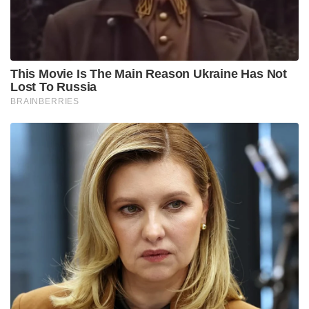
വ്യക്തികളുടെപട്ടികയില്‍ 41-ാം സ്ഥാനം നേടിയ
നേതാവാണ് രാജീവ് ചന്ദ്രശേഖർ. 2006-ൽ ജൂപ്പിറ്റർ
ക്യാപിറ്റൽസ്ഥാപിച്ച രാജീവ് ചന്ദ്രശേഖർ 2014 വരെ
ചെയർമാനായി പ്രവർത്തിച്ചു. ഏഷ്യാനെറ്റ് ന്യൂസ്,
സുവർണ ന്യൂസ്, കന്നഡ പ്രഭ തുടങ്ങിയ
മാധ്യമസ്ഥാപനങ്ങള്‍ ജൂപ്പിറ്റർ ക്യാപ്പിറ്റല്‍സിന്
കീഴില്‍വരുന്ന മാധ്യമ സ്ഥാപനങ്ങളാണ്.
1964 മെയ് 31 ഗുജറാത്തിലെ അഹമ്മദാബാദിലാണ്
ജനനം. മാതാപിതാക്കള്‍ മലയാളികളാണ്. ബിപി എല്‍
ഗ്രൂപ്പിന്റെ സ്ഥാപകന്‍ ടി പിജി നമ്പ്യാരുടെ മകൾ
അഞ്ജുവാണ് ഭാര്യ.മണിപ്പാല്‍ ഇന്‍സ്റ്റിറ്റ്യൂട്ട്ഓഫ്
ടെക്‌നോളജിയില്‍ നിന്ന് ഇലക്ട്രിക്കല്‍
എഞ്ചിനിയറിംഗില്‍ ബിരുദം നേടിയ
രാജീവ്ചിക്കാഗോയിലെ ഇല്ലിനോയി ഇന്‍സ്റ്റിറ്റ്യൂട്ട് ഓഫ്
ടെക്‌നോളജിയില്‍ നിന്ന് കമ്പ്യൂട്ടര്‍