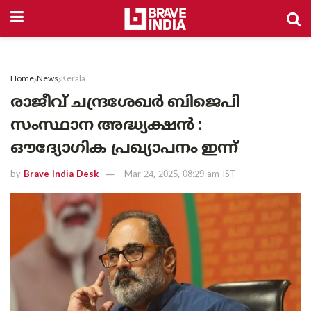
Home
News
Kerala
രാജീവ് ചന്ദ്രശേഖർ ബിജെപി
സംസ്ഥാന അദ്ധ്യക്ഷൻ :
ഔദ്യോഗിക പ്രഖ്യാപനം ഇന്ന്
by
Brave India Desk
Mar 24, 2025, 08:29 am IST