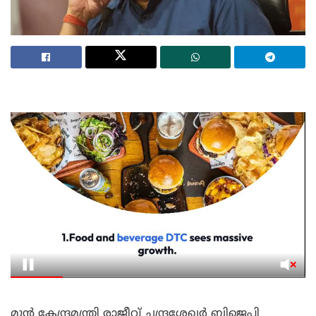
മുൻ കേന്ദ്രമന്ത്രി രാജീവ് ചന്ദ്രശേഖർ ബിജെപി