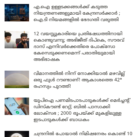
എ.ഐ ഉള്ളടക്കങ്ങൾക്ക് കടുത്ത
നിയന്ത്രണങ്ങളുമായി കേന്ദ്രസർക്കാർ ;
ഐ.ടി നിയമങ്ങളിൽ ഭേദഗതി വരുത്തി
12 വയസ്സുകാരിയെ പ്രതിഷേധത്തിനായി
കൊണ്ടുവന്നു; അഭിജീത് ദിപ്കെ, സൗരവ്
ദാസ് എന്നിവർക്കെതിരെ പോക്സോ
കേസെടുക്കണമെന്ന് പരാതിയുമായി
അഭിഭാഷക
വിമാനത്തിൽ നിന്ന് നോക്കിയാൽ മഴവില്ല്
ഒരു ഫുൾ റൗണ്ടാണ്! ആകാശത്തെ 42°
രഹസ്യം പുറത്ത്!
യുപിഐ പണമിടപാടപാടുകൾക്ക് മെർച്ചന്റ്
ഡിസ്കൗണ്ട് റേറ്റ്; ബിൽ പാസാക്കി
ലോക്സഭ ; 2000 രൂപയ്ക്ക് മുകളിലുള്ള
ഇടപാടുകൾക്ക് ബാധകം
ചന്ദ്രനിൽ പോയാൽ നിമിഷനേരം കൊണ്ട് 10