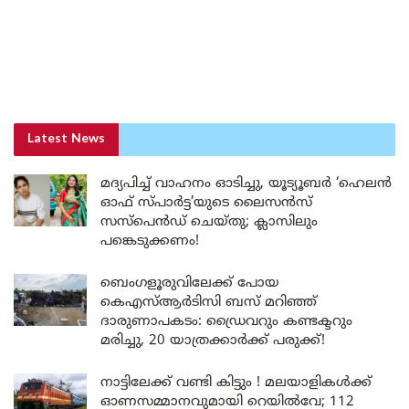
Latest News
മദ്യപിച്ച് വാഹനം ഓടിച്ചു, യൂട്യൂബർ ‘ഹെലൻ
ഓഫ് സ്പാർട്ട’യുടെ ലൈസൻസ്
സസ്പെൻഡ് ചെയ്തു; ക്ലാസിലും
പങ്കെടുക്കണം!
ബെംഗളൂരുവിലേക്ക് പോയ
കെഎസ്ആർടിസി ബസ് മറിഞ്ഞ്
ദാരുണാപകടം: ഡ്രൈവറും കണ്ടക്ടറും
മരിച്ചു, 20 യാത്രക്കാർക്ക് പരുക്ക്!
നാട്ടിലേക്ക് വണ്ടി കിട്ടും ! മലയാളികൾക്ക്
ഓണസമ്മാനവുമായി റെയിൽവേ; 112