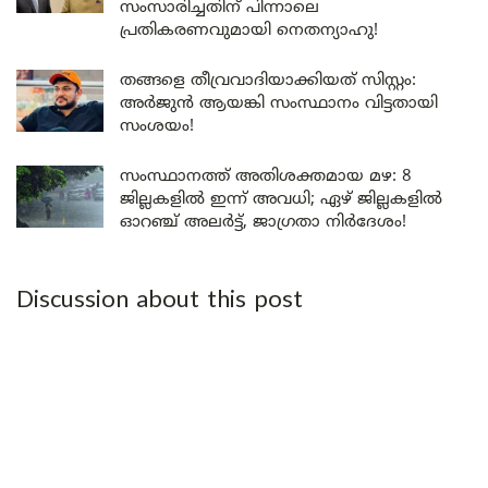
സംസാരിച്ചതിന് പിന്നാലെ
പ്രതികരണവുമായി നെതന്യാഹു!
തങ്ങളെ തീവ്രവാദിയാക്കിയത് സിസ്റ്റം:
അർജുൻ ആയങ്കി സംസ്ഥാനം വിട്ടതായി
സംശയം!
സംസ്ഥാനത്ത് അതിശക്തമായ മഴ: 8
ജില്ലകളിൽ ഇന്ന് അവധി; ഏഴ് ജില്ലകളിൽ
ഓറഞ്ച് അലർട്ട്, ജാഗ്രതാ നിർദേശം!
Discussion about this post