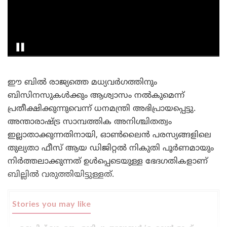
ഈ ബിൽ രാജ്യത്തെ മധ്യവർഗത്തിനും
ബിസിനസുകൾക്കും ആശ്വാസം നൽകുമെന്ന്
പ്രതീക്ഷിക്കുന്നുവെന്ന് ധനമന്ത്രി അഭിപ്രായപ്പെട്ടു.
അന്താരാഷ്ട്ര സാമ്പത്തിക അനിശ്ചിതത്വം
ഇല്ലാതാക്കുന്നതിനായി, ഓൺലൈൻ പരസ്യങ്ങളിലെ
തുല്യതാ ഫീസ് ആയ ഡിജിറ്റൽ നികുതി പൂർണമായും
നിർത്തലാക്കുന്നത് ഉൾപ്പെടെയുള്ള ഭേദഗതികളാണ്
ബില്ലിൽ വരുത്തിയിട്ടുള്ളത്.
Stories you may like