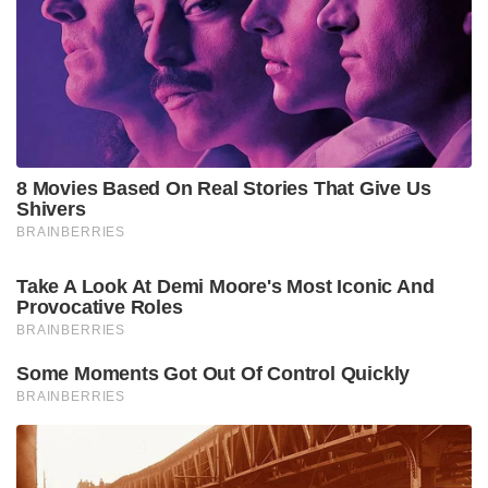
പ്രൊഫൈലിൽ പോസ്റ്റ് ചെയ്തു എന്ന പേരിൽ വന്ന
വിമർശനത്തിന് എഡിറ്റാണ് മറുപടി നൽകിയത്.
അവന്റെ എല്ലാ വീഡിയോ എടുക്കുമ്പോഴും അത്
എഡിറ്റ് ചെയ്യുമ്പോഴും ഞാൻ ഹാപ്പി ആയിട്ടേ
ചെയ്യാറുള്ളൂ, പക്ഷേ ഈ ഒരു വീഡിയോ എടുക്കാനും
അത് എഡിറ്റ് ചെയ്യാനും എന്നെകൊണ്ട് നല്ലപോലെ
കഴിഞ്ഞിട്ടില്ല. അത് പോലെ തന്നെ ഇവരുടെ വിഡിയോ
പബ്ലിക് ആക്കുന്നതും ഞാനാണ്. നിങ്ങൾ അയക്കുന്ന
കമന്റ് ഏത് രീതിയിലുള്ള, എത്ര മോശമായ കമന്റ്
ആണെങ്കിലും അത് അവരെ ബാധിക്കുക്കയില്ല,’
എഡിറ്റർ മുബാസ് വ്യക്തമാക്കി.
Tags:
TT FAMILY