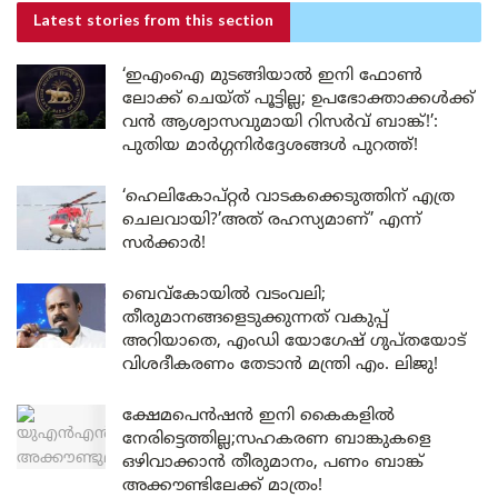
Latest stories
from this section
‘ഇഎംഐ മുടങ്ങിയാൽ ഇനി ഫോൺ
ലോക്ക് ചെയ്ത് പൂട്ടില്ല; ഉപഭോക്താക്കൾക്ക്
വൻ ആശ്വാസവുമായി റിസർവ് ബാങ്ക്!’:
പുതിയ മാർഗ്ഗനിർദ്ദേശങ്ങൾ പുറത്ത്!
‘ഹെലികോപ്റ്റർ വാടകക്കെടുത്തിന് എത്ര
ചെലവായി?’അത് രഹസ്യമാണ്’ എന്ന്
സർക്കാർ!
ബെവ്കോയിൽ വടംവലി;
തീരുമാനങ്ങളെടുക്കുന്നത് വകുപ്പ്
അറിയാതെ, എംഡി യോഗേഷ് ഗുപ്തയോട്
വിശദീകരണം തേടാൻ മന്ത്രി എം. ലിജു!
ക്ഷേമപെൻഷൻ ഇനി കൈകളിൽ
നേരിട്ടെത്തില്ല;സഹകരണ ബാങ്കുകളെ
ഒഴിവാക്കാൻ തീരുമാനം, പണം ബാങ്ക്
അക്കൗണ്ടിലേക്ക് മാത്രം!