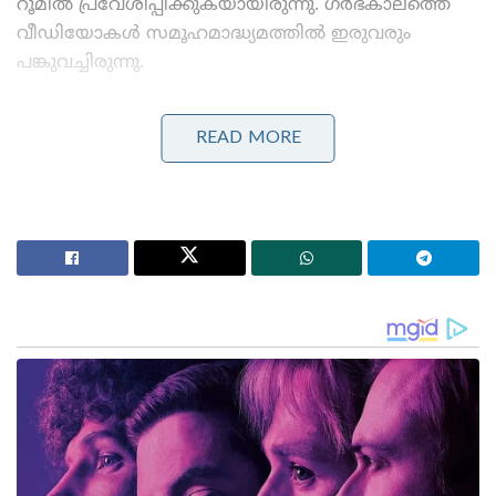
റൂമിൽ പ്രവേശിപ്പിക്കുകയായിരുന്നു. ഗർഭകാലത്തെ
വീഡിയോകൾ സമൂഹമാദ്ധ്യമത്തിൽ ഇരുവരും
പങ്കുവച്ചിരുന്നു.
Stories you may like
READ MORE
മാർവൽ വരെ കോപ്പിയടിച്ച പ്രകൃതിയുടെ
അത്ഭുതം;സ്റ്റീലിനേക്കാൾ 5 ഇരട്ടി ബലമുള്ള
വലകൾ;ചിലന്തി
‘എന്റെ പൊന്നു ചേട്ടാ, കാവി ഈ ബ്രാൻഡിന്റെ
നിറമാണ്; കാവി നിറത്തിനോട് യൂട്യൂബർക്ക്
അസഹിഷ്ണുത;വാ അടപ്പിച്ച് പ്രിയ വാര്യർ
ഇപ്പോഴിതാ രണ്ടാമത്തെ കുഞ്ഞിന്റെ മയ്യത്ത്
ഏറ്റുവാങ്ങേണ്ടി വന്ന സാഹചര്യത്തെക്കുറിച്ച് ഷെഫി
പറഞ്ഞ വീഡിയോയിൽ ദുഃഖം നിറഞ്ഞ ബാക്ക്ഗ്രൗണ്ട്
സംഗീതം കൂടിയുണ്ടായിരുന്നു. സ്വന്തം കുഞ്ഞിന്റെ
മരണവാർത്തയിൽ പശ്ചാത്തല സംഗീതം ഇട്ട്