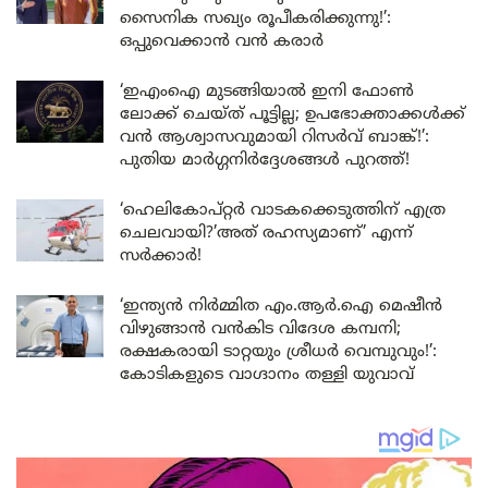
സൈനിക സഖ്യം രൂപീകരിക്കുന്നു!’:
ഒപ്പുവെക്കാൻ വൻ കരാർ
‘ഇഎംഐ മുടങ്ങിയാൽ ഇനി ഫോൺ
ലോക്ക് ചെയ്ത് പൂട്ടില്ല; ഉപഭോക്താക്കൾക്ക്
വൻ ആശ്വാസവുമായി റിസർവ് ബാങ്ക്!’:
പുതിയ മാർഗ്ഗനിർദ്ദേശങ്ങൾ പുറത്ത്!
‘ഹെലികോപ്റ്റർ വാടകക്കെടുത്തിന് എത്ര
ചെലവായി?’അത് രഹസ്യമാണ്’ എന്ന്
സർക്കാർ!
‘ഇന്ത്യൻ നിർമ്മിത എം.ആർ.ഐ മെഷീൻ
വിഴുങ്ങാൻ വൻകിട വിദേശ കമ്പനി;
രക്ഷകരായി ടാറ്റയും ശ്രീധർ വെമ്പുവും!’:
കോടികളുടെ വാഗ്ദാനം തള്ളി യുവാവ്