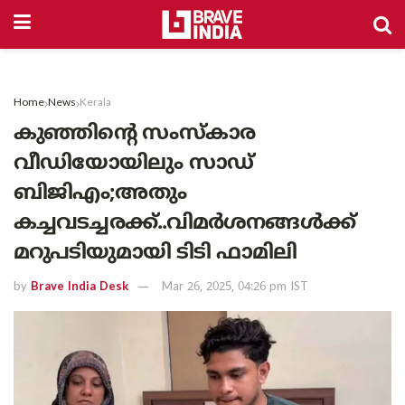
Home
News
Kerala
കുഞ്ഞിന്റെ സംസ്‌കാര
വീഡിയോയിലും സാഡ്
ബിജിഎം;അതും
കച്ചവടച്ചരക്ക്..വിമർശനങ്ങൾക്ക്
മറുപടിയുമായി ടിടി ഫാമിലി
by
Brave India Desk
Mar 26, 2025, 04:26 pm IST