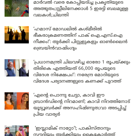
മാർവൽ വരെ കോപ്പിയടിച്ച പ്രകൃതിയുടെ
അത്ഭുതം;സ്റ്റീലിനേക്കാൾ 5 ഇരട്ടി ബലമുള്ള
വലകൾ;ചിലന്തി
‘ഹമാസ് മോഡലിൽ കശ്മീരിൽ
ഭീകരാക്രമണത്തിന് പാക് ഐ.എസ്.ഐ
നീക്കം!’: തുർക്കി പിസ്റ്റളുകളും ഓൺലൈൻ
ബ്രെയിൻവാഷിംഗും
‘പ്രധാനമന്ത്രി ചിലവഴിച്ച ഓരോ 1 രൂപയ്ക്കും
തിരികെ എത്തിയത് 66,000 രൂപയുടെ
വിദേശ നിക്ഷേപം!’: നരേന്ദ്ര മോദിയുടെ
വിദേശ പര്യടനങ്ങളുടെ കണക്ക് പുറത്ത്
‘എന്റെ പൊന്നു ചേട്ടാ, കാവി ഈ
ബ്രാൻഡിന്റെ നിറമാണ്; കാവി നിറത്തിനോട്
യൂട്യൂബർക്ക് അസഹിഷ്ണുത;വാ അടപ്പിച്ച്
പ്രിയ വാര്യർ
‘ഇസ്ലാമിക് നാറ്റോ’!; പാകിസ്താനും
സൗദിയും തുർക്കിയും കൈകോർത്ത്