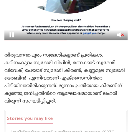
തിരുവനന്തപുരം സ്വദേശികളാണ് പ്രതികൾ.
കഠിനംകുളം സ്വദേശി വിപിൻ, മണക്കാട് സ്വദേശി
വിവേക്, പേയാട് സ്വദേശി കിരൺ, കണ്ണമൂല സ്വദേശി
ടെർബിന്‍ എന്നിവരാണ് എക്സൈസിൻറെ
പിടിയിലായിരിക്കുന്നത്. മൂന്നാം പ്രതിയായ കിരണിന്
കുഞ്ഞു ജനിച്ചതിൻറെ ആഘോഷമായാണ് ലഹരി
വിരുന്ന് സംഘടിപ്പിച്ചത്.
Stories you may like