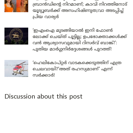
ബ്രാൻഡിന്റെ നിറമാണ്; കാവി നിറത്തിനോട്
യൂട്യൂബർക്ക് അസഹിഷ്ണുത;വാ അടപ്പിച്ച്
പ്രിയ വാര്യർ
‘ഇഎംഐ മുടങ്ങിയാൽ ഇനി ഫോൺ
ലോക്ക് ചെയ്ത് പൂട്ടില്ല; ഉപഭോക്താക്കൾക്ക്
വൻ ആശ്വാസവുമായി റിസർവ് ബാങ്ക്!’:
പുതിയ മാർഗ്ഗനിർദ്ദേശങ്ങൾ പുറത്ത്!
‘ഹെലികോപ്റ്റർ വാടകക്കെടുത്തിന് എത്ര
ചെലവായി?’അത് രഹസ്യമാണ്’ എന്ന്
സർക്കാർ!
Discussion about this post