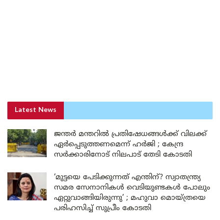
Latest News
ജന്തർ മന്തറിൽ പ്രതിഷേധങ്ങൾക്ക് വിലക്ക്
ഏർപ്പെടുത്തണമെന്ന് ഹർജി ; കേന്ദ്ര
സർക്കാരിനോട് നിലപാട് തേടി കോടതി
‘മുട്ടയെ പേടിക്കുന്നത് എന്തിന്? സ്വാതന്ത്ര്യ
സമര സേനാനികൾ വെടിയുണ്ടകൾ പോലും
ഏറ്റുവാങ്ങിയിരുന്നു’ ; മഹുവാ മൊയ്ത്രയെ
പരിഹസിച്ച് സുപ്രീം കോടതി