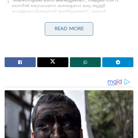
‘തമിഴ്‌നാട്ടിലെ ബസ് കണ്ടിട്ടുണ്ടോ?, നമ്മുടെ KSRTC
ബസിൽ ഡ്രൈവറോ കണ്ടക്ടറോ ഒരു തുള്ളി
വെള്ളമൊഴിക്കുന്നത് കണ്ടിട്ടുണ്ടോ?’: രമേശ്
ചെന്നിത്തല!
‘വടക്കൻ ജില്ലകളിൽ പ്രളയസമാന സാഹചര്യം; 4
READ MORE
ജില്ലകളിൽ റെഡ് അലർട്ട്!’: ബംഗാൾ ഉൾക്കടലിൽ
ന്യൂനമർദ്ദ സാദ്ധ്യത; കടലിൽ പോകരുതെന്ന് നിർദ്ദേശം!
ഇതിനായി ഇവർ പത്തനംതിട്ടയിലെ ലോഡ്ജിൽ
മുറിയെടുക്കുകയായിരുന്നു. തിരുവനന്തപുരത്ത് നിന്ന്
പത്തനാപുരത്തെത്തി മുറിയെടുത്ത പ്രതികളുടെ
പെരുമാറ്റത്തിലും പ്രവർത്തനത്തിലും സംശയം
തോന്നിയ ലോഡ്ജ് ജീവനക്കാരാണ് എക്സൈസിനെ
വിവരം അറിയിച്ചത്. എക്സൈസ്
മുറിയിലെത്തുമ്പോൾ 46 മില്ലിഗ്രാം എംഡിഎംഎ, 22
ഗ്രാം കഞ്ചാവ്, സിറിഞ്ച്, എംഡിഎംഎ
സൂക്ഷിക്കാനുള്ള പൊതികൾ എന്നിവ കണ്ടെത്തി.
ഇതോടൊപ്പം അനേകം സിപ് ലോക് കവറുകളും