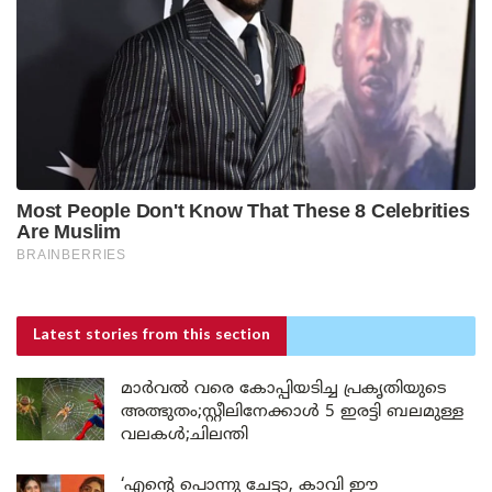
Latest stories
from this section
മാർവൽ വരെ കോപ്പിയടിച്ച പ്രകൃതിയുടെ
അത്ഭുതം;സ്റ്റീലിനേക്കാൾ 5 ഇരട്ടി ബലമുള്ള
വലകൾ;ചിലന്തി
‘എന്റെ പൊന്നു ചേട്ടാ, കാവി ഈ