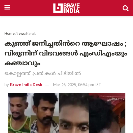
Home
News
Kerala
കുഞ്ഞ് ജനിച്ചതിൻറെ ആഘോഷം ;
വിരുന്നിന് വിഭവങ്ങൾ എംഡിഎംയും
കഞ്ചാവും
കൊല്ലത്ത് പ്രതികൾ പിടിയിൽ
by
Brave India Desk
Mar 26, 2025, 06:54 pm IST