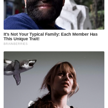
എക്സൈസിന് ലഭിച്ചിട്ടുണ്ട്. എംഡിഎംഎ വിതരണം
ചെയ്യുന്ന ഇടനിലക്കാരാണോ പ്രതികൾ എന്ന
സംശയവും അധികൃതർക്കുണ്ട്. തിരുവനന്തപുരത്തു
നിന്നാണ് ഇവർ ലഹരി മരുന്നുകൾ വാങ്ങിയത്
എന്നാണ് അറിയുന്നത്. ഇതേ തുടർന്ന്
തിരുവനന്തപുരം ജില്ലയിൽ പോലീസ് എക്സൈസ്
സംഘം വ്യാപകമായ അന്വേഷണമാണ് നടത്തുന്നത്.
Tags:
MDMA YOUNGSTERS ARRESTED
PATHANAMTHITTA MDMA ARREST