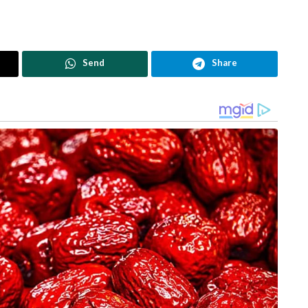
Send
Share