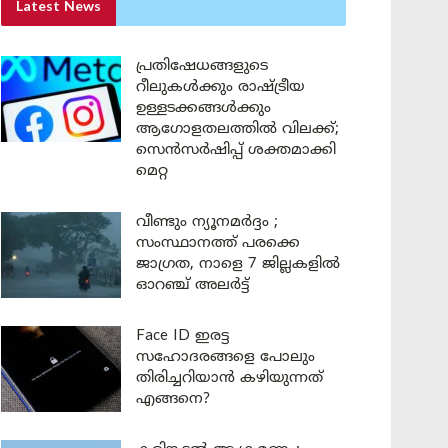
Latest News
പ്രതിഷേധങ്ങളുടെ
റീലുകൾക്കും രാഷ്ട്രീയ
ഉള്ളടക്കങ്ങൾക്കും
ആഗോളതലത്തിൽ വിലക്ക്;
സെൻസർഷിപ്പ് ശക്തമാക്കി
മെറ്റ
വീണ്ടും ന്യൂനമർദ്ദം ;
സംസ്ഥാനത്ത് പരക്കെ
ജാഗ്രത, നാളെ 7 ജില്ലകളിൽ
ഓറഞ്ച് അലർട്ട്
Face ID ഇരട്ട
സഹോദരങ്ങളെ പോലും
തിരിച്ചറിയാൻ കഴിയുന്നത്
എങ്ങനെ?