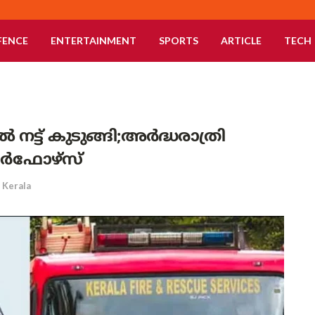
FENCE
ENTERTAINMENT
SPORTS
ARTICLE
TECH
്ട് കുടുങ്ങി;അർദ്ധരാത്രി
ർഫോഴ്‌സ്
Kerala