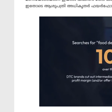
ഇതോടെ ആശുപത്രി അധികൃതർ ഫയർഫോഴ്‌സ