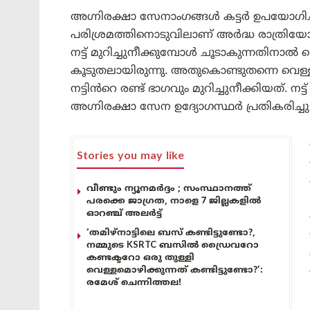
അഗ്നിരക്ഷാ സേനാംഗങ്ങൾ കട്ടർ ഉപയോഗിച്ച
പരിശ്രമത്തിനൊടുവിലാണ് അർദ്ധ രാത്രിയോടെയ
നട്ട് മുറിച്ചുനീക്കുമ്പോൾ ചൂടാകുന്നതി
കൂടുതലായിരുന്നു. അതുകൊണ്ടുതന്നെ വെള്ള
നട്ടിൻറെ രണ്ട് ഭാഗവും മുറിച്ചുനീക്കിയത്. നട്ട്
അഗ്നിരക്ഷാ സേന ഉദ്യോഗസ്ഥർ പ്രതികരിച്ചു
Stories you may like
വീണ്ടും ന്യൂനമർദ്ദം ; സംസ്ഥാനത്ത്
പരക്കെ ജാഗ്രത, നാളെ 7 ജില്ലകളിൽ
ഓറഞ്ച് അലർട്ട്
‘തമിഴ്‌നാട്ടിലെ ബസ് കണ്ടിട്ടുണ്ടോ?,
നമ്മുടെ KSRTC ബസിൽ ഡ്രൈവറോ
കണ്ടക്ടറോ ഒരു തുള്ളി
വെള്ളമൊഴിക്കുന്നത് കണ്ടിട്ടുണ്ടോ?’:
രമേശ് ചെന്നിത്തല!