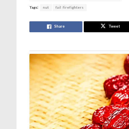
Tags:
nut
fail firefighters
Share
Tweet