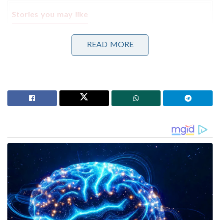
Stories you may like
പാർലമെന്റിന്റെ മൺസൂൺ സമ്മേളനം അവസാന
READ MORE
ദിനങ്ങളിലേക്ക് ; നിർണായക ബില്ലുകൾ പാസാക്കാൻ
സാധ്യത
‘യു.ഡി.എഫ് സർക്കാരിന്റേത് ആർ.എസ്.എസ്
പ്രീണനം’ ; വന്ദേമാതരം സർക്കുലർ ഉടൻ
പിൻവലിക്കണമെന്ന് പിണറായി വിജയൻ
വഖഫ് ബിൽ ഭേദഗതി ചെയ്യാനുള്ള ശ്രമം വഖഫ്
ബോർഡിന്റെ അധികാരത്തിന് തടസ്സമാകുമെന്നും
തമിഴ്‌നാട് മുഖ്യമന്ത്രി കൂട്ടിച്ചേർത്തു. രണ്ട്
അമുസ്ലിംകൾ സംസ്ഥാന വഖഫിന്റെ ഭാഗമാകണമെന്ന
ഭേദഗതി സർക്കാരിന് വഖഫ് സ്വത്തുക്കൾ
കൈക്കലാക്കാനുള്ള മാർഗമാണെന്ന് മുസ്ലീങ്ങൾ
ഭയപ്പെടുന്നുണ്ട്. മുസ്ലീം വികാരങ്ങളെ വ്രണപ്പെടുത്തുന്ന
ഈ തീരുമാനം കേന്ദ്രസർക്കാർ പിൻവലിക്കണം എന്ന്