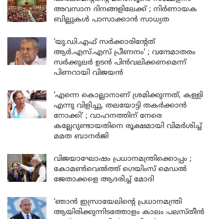
അവസാന ദിനങ്ങളിലേക്ക് ; നിർണായക
ബില്ലുകൾ പാസാക്കാൻ സാധ്യത
‘യു.ഡി.എഫ് സർക്കാരിന്റേത്
ആർ.എസ്.എസ് പ്രീണനം’ ; വന്ദേമാതരം
സർക്കുലർ ഉടൻ പിൻവലിക്കണമെന്ന്
പിണറായി വിജയൻ
‘എന്നെ കൊല്ലാനാണ് ശ്രമിക്കുന്നത്, കള്ളി
എന്നു വിളിച്ചു, തലയോട്ടി തകർക്കാൻ
നോക്കി’ ; വാഹനത്തിന് നേരെ
കല്ലേറുണ്ടായതിനെ രൂക്ഷമായി വിമർശിച്ച്
മമത ബാനർജി
വിജയാഘോഷം പ്രധാനമന്ത്രിക്കൊപ്പം ;
കോമൺവെൽത്ത് ഗെയിംസ് മെഡൽ
ജേതാക്കളെ ആദരിച്ച് മോദി
‘ഞാൻ ഇസ്രായേലിന്റെ പ്രധാനമന്ത്രി
ആയിരിക്കുന്നിടത്തോളം കാലം പലസ്തീൻ