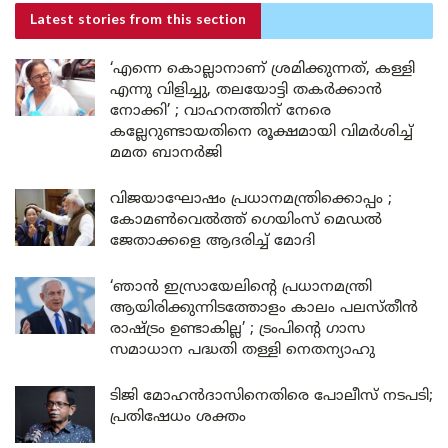
Latest stories
from this section
‘എന്നെ കൊല്ലാനാണ് ശ്രമിക്കുന്നത്, കള്ളി
എന്നു വിളിച്ചു, തലയോട്ടി തകർക്കാൻ
നോക്കി’ ; വാഹനത്തിന് നേരെ
കല്ലേറുണ്ടായതിനെ രൂക്ഷമായി വിമർശിച്ച്
മമത ബാനർജി
വിജയാഘോഷം പ്രധാനമന്ത്രിക്കൊപ്പം ;
കോമൺവെൽത്ത് ഗെയിംസ് മെഡൽ
ജേതാക്കളെ ആദരിച്ച് മോദി
‘ഞാൻ ഇസ്രായേലിന്റെ പ്രധാനമന്ത്രി
ആയിരിക്കുന്നിടത്തോളം കാലം പലസ്തീൻ
രാഷ്ട്രം ഉണ്ടാകില്ല’ ; ട്രംപിന്റെ ഗാസ
സമാധാന പദ്ധതി തള്ളി നെതന്യാഹു
ടിജി മോഹൻദാസിനെതിരെ പോലീസ് നടപടി;
പ്രതിഷേധം ശക്തം