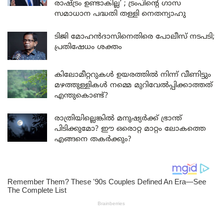
രാഷ്ട്രം ഉണ്ടാകില്ല’ ; ട്രംപിന്റെ ഗാസ
സമാധാന പദ്ധതി തള്ളി നെതന്യാഹു
ടിജി മോഹൻദാസിനെതിരെ പോലീസ് നടപടി;
പ്രതിഷേധം ശക്തം
കിലോമീറ്ററുകൾ ഉയരത്തിൽ നിന്ന് വീണിട്ടും
മഴത്തുള്ളികൾ നമ്മെ മുറിവേൽപ്പിക്കാത്തത്
എന്തുകൊണ്ട്?
രാത്രിയില്ലെങ്കിൽ മനുഷ്യർക്ക് ഭ്രാന്ത്
പിടിക്കുമോ? ഈ ഒരൊറ്റ മാറ്റം ലോകത്തെ
എങ്ങനെ തകർക്കും?