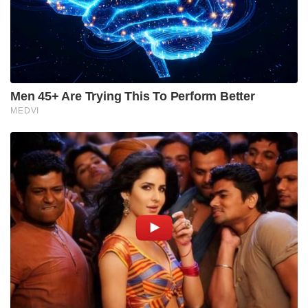
ആവശ്യപ്പെട്ടതാണ് തമിഴ്നാട് നിയമസഭ പ്രമേയം
പാസാക്കുന്നത് എന്നും സ്റ്റാലിൻ അഭിപ്രായപ്പെട്ടു.
Tags:
tamilnadu
waqf bill
Tamil Nadu passes resolution against Waqf Amendment Bill