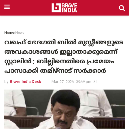
Home
News
വഖഫ് ഭേദഗതി ബിൽ മുസ്ലീങ്ങളുടെ
അവകാശങ്ങൾ ഇല്ലാതാക്കുമെന്ന്
സ്റ്റാലിൻ ; ബില്ലിനെതിരെ പ്രമേയം
പാസാക്കി തമിഴ്നാട് സർക്കാർ
by
Brave India Desk
Mar 27, 2025, 03:59 pm IST