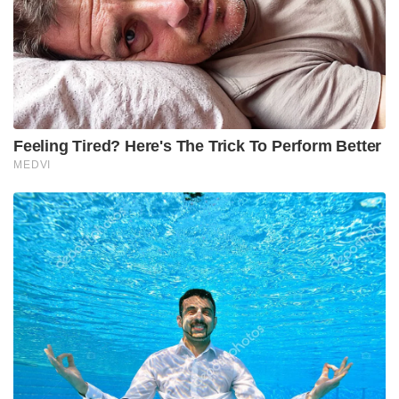
രീതിയിലുള്ള മാറ്റങ്ങളും വരണ്ട കാലാവസ്ഥയും
പരമ്പരാഗത അഗ്നിശമന രീതികളുടെ പരിമിതികളും
ആണ് ദുരന്തത്തിന്റെ വ്യാപ്തി വർധിപ്പിച്ചത് എന്നാണ്
റിപ്പോർട്ടുകൾ സൂചിപ്പിക്കുന്നത്.
Tags:
south korea
Wildfire