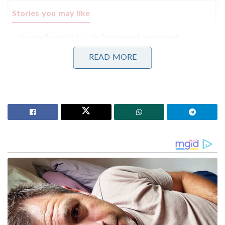
Stories you may like
ജപ്പാന്റെ എഫ്-2 പോർവിമാനങ്ങൾ ആദ്യമായി
ഇന്ത്യയിലേക്ക് ; ഇന്തോ-പസഫിക്കിൽ പ്രതിരോധ
സഹകരണം ശക്തമാക്കാൻ തീരുമാനം
READ MORE
തീവ്രവാദ പ്രചാരണത്തിനെതിരെ ശക്തമായ
നടപടികളുമായി ഫഡ്നാവിസ് ; തീവ്രനിലപാടുള്ള 114
പ്രസിദ്ധീകരണങ്ങൾ നിരോധിച്ച് മഹാരാഷ്ട്ര സർക്കാർ
1987 ൽ കൊറിയ ഫോറസ്റ്റ് സർവീസ് കാട്ടുതീ
സംബന്ധിച്ച രേഖകൾ റെക്കോർഡ് ചെയ്യുന്നത്
ആരംഭിച്ചതിനുശേഷം ഉണ്ടായ ഏറ്റവും ഉയർന്ന
മരണസംഖ്യയാണിത്. ഇതുവരെ 86,500 ഏക്കർ വനം
കത്തിനശിച്ചതായി ദുരന്തനിവാരണ, സുരക്ഷാ വിഭാഗം
അറിയിച്ചു. തീ അണക്കാനുള്ള ശ്രമത്തിനിടെ
അഗ്നിശമനസേനയുടെ ഹെലികോപ്റ്റർ തകർന്നുവീണ്
പൈലറ്റ് അടക്കമുള്ളവരും മരിച്ചു. കാറ്റിന്റെ