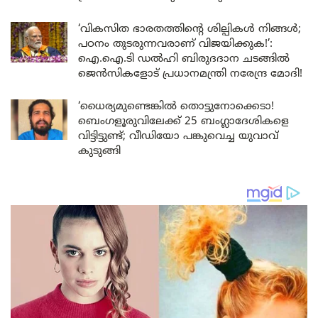
‘വികസിത ഭാരതത്തിന്റെ ശില്പികൾ നിങ്ങൾ;
പഠനം തുടരുന്നവരാണ് വിജയിക്കുക!’:
ഐ.ഐ.ടി ഡൽഹി ബിരുദദാന ചടങ്ങിൽ
ജെൻസികളോട് പ്രധാനമന്ത്രി നരേന്ദ്ര മോദി!
‘ധൈര്യമുണ്ടെങ്കിൽ തൊട്ടുനോക്കെടാ!
ബെംഗളൂരുവിലേക്ക് 25 ബംഗ്ലാദേശികളെ
വിട്ടിട്ടുണ്ട്; വീഡിയോ പങ്കുവെച്ച യുവാവ്
കുടുങ്ങി