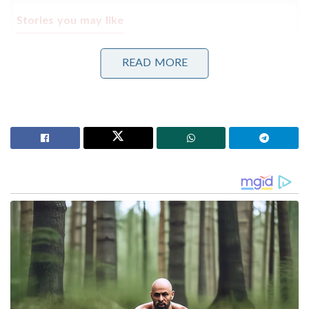
Stories you may like
2021 നിയമസഭാ തിരഞ്ഞെടുപ്പിന് ശേഷം നടന്ന അക്രമ
READ MORE
സംഭവങ്ങളിൽ നടപടികളുമായി ബംഗാൾ സർക്കാർ ;
മുൻ തൃണമൂൽ എം.എൽ.എ സനത് ഡേ അറസ്റ്റിൽ
വനിതാ സംവരണത്തിനും
മണ്ഡലപുനർനിർണയത്തിനും അകാലിദളിന്റെ
പിന്തുണ; മോദിയുമായുള്ള കൂടിക്കാഴ്ചയ്ക്ക് പിന്നാലെ
നിലപാട് വ്യക്തമാക്കി സുഖ്ബീർ സിങ് ബാദൽ
ആദ്യഘട്ടത്തിൽ വടക്കൻ കശ്മീരിലെ കത്രയ്ക്കും
ബാരാമുള്ളയ്ക്കും ഇടയിലാണ് ട്രെയിൻ സർവീസ്
നടത്തുക. വിവിധ സ്ഥലങ്ങളിൽ നിന്ന് കശ്മീർ
താഴ്‌വരയിലേക്ക് വരുന്ന യാത്രക്കാർ കത്രയിൽ
ട്രെയിനുകൾ മാറിക്കയറേണ്ടിവരും. ജമ്മു റെയിൽവേ
സ്റ്റേഷന്റെ വികസനം ഓഗസ്റ്റിൽ പൂർത്തിയായ ശേഷം
കശ്മീരിലേക്കുള്ള ട്രെയിനുകൾ ജമ്മുവിൽ നിന്ന്
പുറപ്പെടും. 272 കിലോമീറ്റർ ദൈർഘ്യമുള്ള