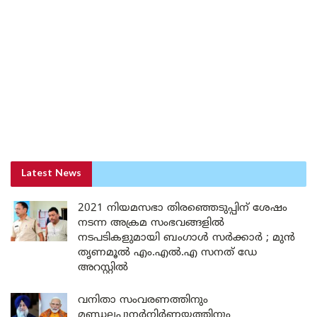
Latest News
2021 നിയമസഭാ തിരഞ്ഞെടുപ്പിന് ശേഷം
നടന്ന അക്രമ സംഭവങ്ങളിൽ
നടപടികളുമായി ബംഗാൾ സർക്കാർ ; മുൻ
തൃണമൂൽ എം.എൽ.എ സനത് ഡേ
അറസ്റ്റിൽ
വനിതാ സംവരണത്തിനും
മണ്ഡലപുനർനിർണയത്തിനും