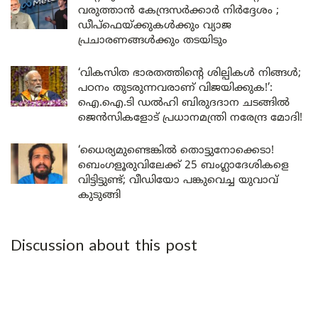
വരുത്താൻ കേന്ദ്രസർക്കാർ നിർദ്ദേശം ;
ഡീപ്‌ഫെയ്ക്കുകൾക്കും വ്യാജ
പ്രചാരണങ്ങൾക്കും തടയിടും
‘വികസിത ഭാരതത്തിന്റെ ശില്പികൾ നിങ്ങൾ;
പഠനം തുടരുന്നവരാണ് വിജയിക്കുക!’:
ഐ.ഐ.ടി ഡൽഹി ബിരുദദാന ചടങ്ങിൽ
ജെൻസികളോട് പ്രധാനമന്ത്രി നരേന്ദ്ര മോദി!
‘ധൈര്യമുണ്ടെങ്കിൽ തൊട്ടുനോക്കെടാ!
ബെംഗളൂരുവിലേക്ക് 25 ബംഗ്ലാദേശികളെ
വിട്ടിട്ടുണ്ട്; വീഡിയോ പങ്കുവെച്ച യുവാവ്
കുടുങ്ങി
Discussion about this post