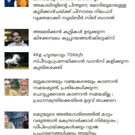
അകാലിദളിന്റെ പിന്തുണ; മോദിയുമായുള്ള
കൂടിക്കാഴ്ചയ്ക്ക് പിന്നാലെ നിലപാട്
വ്യക്തമാക്കി സുഖ്ബീർ സിങ് ബാദൽ
അമേരിക്കൻ കുട്ടികൾ ഉടുക്കുന്ന
കിഴക്കമ്പലം കുപ്പായങ്ങൾ!കിറ്റെക്സ്
4Kg ഹൃദയവും 70Km/h
സ്പീഡും;പ്രണയിക്കാൻ ഡാൻസ് കളിക്കുന്ന
കുതിരശക്തി
ഒറ്റുകാരെയും വഞ്ചകരെയും കാണാൻ
സമയമുണ്ട്, പ്രതിഷേധിക്കുന്ന
ചെറുപ്പക്കാരെ കാണാൻ സമയമില്ല ;
പ്രധാനമന്ത്രിക്കെതിരെ ഉദ്ദവ് താക്കറെ
മെറ്റയുടെ അൽഗോരിതത്തിൽ മാറ്റം
വരുത്താൻ കേന്ദ്രസർക്കാർ നിർദ്ദേശം ;
ഡീപ്‌ഫെയ്ക്കുകൾക്കും വ്യാജ
പ്രചാരണങ്ങൾക്കും തടയിടും