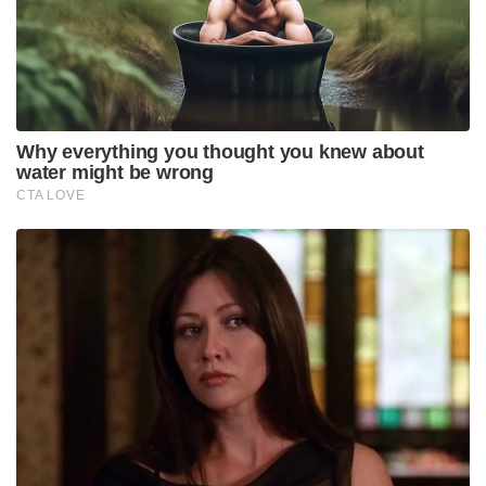
റെയിൽപാതയാണ് കശ്മീരി ജനതയ്ക്കായി
കേന്ദ്രസർക്കാർ നിർമ്മിച്ചു നൽകിയിരിക്കുന്നത്.
ജമ്മുകശ്മീരിന്റെ ടൂറിസത്തെയും സമ്പദ്
വ്യവസ്ഥയെയും കൂടുതൽ ഉന്നതിയിൽ എത്തിക്കാൻ
പുതിയ റെയിൽവേ പാത വഴി കഴിയും എന്നാണ്
പ്രതീക്ഷിക്കപ്പെടുന്നത്. കാശ്മീരിൽ ഉദ്ഘാടന ട്രെയിൻ
ഫ്ലാഗ് ഓഫ് ചെയ്യുന്നതിനു പുറമേ പ്രധാനമന്ത്രി മോദി
ലോകത്തിലെ ഏറ്റവും ഉയരം കൂടിയ ചെനാബ്
റെയിൽ പാലം സന്ദർശിക്കുകയും ചെയ്യുന്നതാണ്.
അതേ ദിവസം തന്നെ കത്രയിൽ ഒരു പൊതു
റാലിയെയും അദ്ദേഹം അഭിസംബോധന ചെയ്യും.
Tags:
jammu kashmir
pm modi
rail link