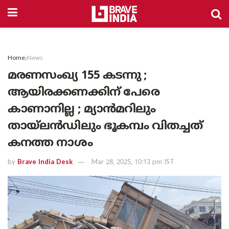
Home
News
മരണസംഖ്യ 155 കടന്നു ;
ആയിരക്കണക്കിന് പേരെ
കാണാനില്ല ; മ്യാൻമറിലും
തായ്‌ലൻഡിലും ഭൂകമ്പം വിതച്ചത്
കനത്ത നാശം
by
Brave India Desk
Mar 28, 2025, 10:13 pm IST