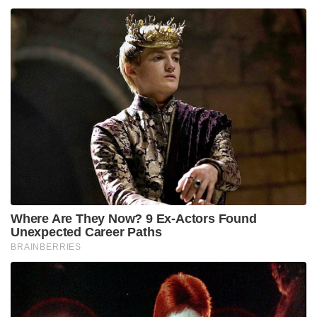
ഭൂകമ്പത്തിനു ശേഷമുള്ള സ്ഥിതിഗതികൾ
സൂക്ഷ്മമായി നിരീക്ഷിച്ചുവരികയാണെന്നും എല്ലാ
ഇന്ത്യക്കാരും സുരക്ഷിതരാണെന്ന്
ഉറപ്പുനൽകിയതായും തായ്‌ലൻഡിലെ ഇന്ത്യൻ
എംബസി അറിയിച്ചു. മ്യാൻമറിൽ ഉണ്ടായ 7.7 തീവ്രത
രേഖപ്പെടുത്തിയ ഭൂകമ്പത്തിന്റെ പ്രകമ്പനം ധാക്ക,
ചിറ്റഗോംഗ് എന്നിവയുൾപ്പെടെ ബംഗ്ലാദേശിന്റെ പല
പ്രദേശങ്ങളിലും അനുഭവപ്പെട്ടു. തെക്കുപടിഞ്ഞാറൻ
ചൈനയിലെ യുനാൻ പ്രവിശ്യയിലും വെള്ളിയാഴ്ച
ശക്തമായ ഭൂകമ്പം അനുഭവപ്പെട്ടു. എന്നാൽ ഈ
പ്രദേശങ്ങളിൽ ഇതുവരെ ആളപായം ഒന്നും റിപ്പോർട്ട്
ചെയ്തിട്ടില്ല.
Tags:
myanmar
earthquake
Thailand