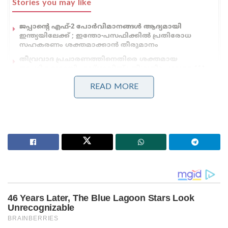
Stories you may like
ജപ്പാന്റെ എഫ്-2 പോർവിമാനങ്ങൾ ആദ്യമായി
ഇന്ത്യയിലേക്ക് ; ഇന്തോ-പസഫിക്കിൽ പ്രതിരോധ
സഹകരണം ശക്തമാക്കാൻ തീരുമാനം
തീവ്രവാദ പ്രചാരണത്തിനെതിരെ ശക്തമായ
നടപടികളുമായി ഫഡ്നാവിസ് ; തീവ്രനിലപാടുള്ള 114
പ്രസിദ്ധീകരണങ്ങൾ നിരോധിച്ച് മഹാരാഷ്ട്ര സർക്കാർ
READ MORE
മ്യാൻമറിൽ ഭൂകമ്പത്തെ തുടർന്ന് പരിക്കേറ്റ 700 ലേറെ
പേരെ വിവിധ ആശുപത്രികളിൽ പ്രവേശിപ്പിച്ചു.
തലസ്ഥാനമായ നയ്പിഡാവ് ഉൾപ്പെടെ ആറ്
പ്രദേശങ്ങളിൽ മ്യാന്മർ സർക്കാർ അടിയന്തരാവസ്ഥ
പ്രഖ്യാപിച്ചു. കഴിയുന്നത്ര വേഗത്തിൽ
രക്ഷാപ്രവർത്തനങ്ങൾ നടത്താനുള്ള ശ്രമങ്ങൾ
നടന്നുവരികയാണ്. സാധിക്കുന്ന എല്ലാ രാജ്യങ്ങളും
തങ്ങളെ സഹായിക്കണമെന്ന് മ്യാൻമർ
ആവശ്യപ്പെട്ടിട്ടുണ്ട്.