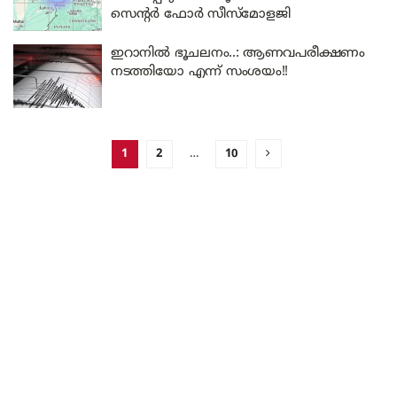
സെന്റർ ഫോർ സീസ്‌മോളജി
ഇറാനിൽ ഭൂചലനം..: ആണവപരീക്ഷണം
നടത്തിയോ എന്ന് സംശയം!!
1
2
…
10