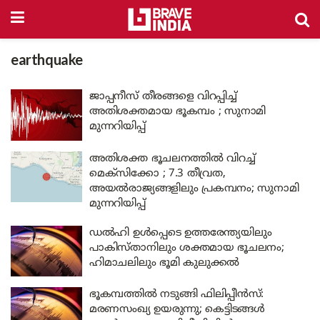
earthquake
ജാപ്പനീസ് തീരങ്ങളെ വിറപ്പിച്ച്
അതിശക്തമായ ഭൂകമ്പം ; സുനാമി
മുന്നറിയിപ്പ്
അതിശക്ത ഭൂചലനത്തിൽ വിറച്ച്
മെക്സിക്കോ ; 7.3 തീവ്രത,
അയൽരാജ്യങ്ങളിലും പ്രകമ്പനം; സുനാമി
മുന്നറിയിപ്പ്
ഡൽഹി ഉൾപ്പെടെ ഉത്തരേന്ത്യയിലും
പാകിസ്താനിലും ശക്തമായ ഭൂചലനം;
ഹിമാചലിലും ഭൂമി കുലുക്കൽ
ഭൂകമ്പത്തിൽ നടുങ്ങി ഫിലിപ്പീൻസ്:
മരണസംഖ്യ ഉയരുന്നു; കെട്ടിടങ്ങൾ