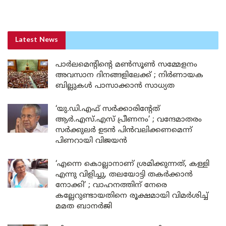
Latest News
പാർലമെന്റിന്റെ മൺസൂൺ സമ്മേളനം
അവസാന ദിനങ്ങളിലേക്ക് ; നിർണായക
ബില്ലുകൾ പാസാക്കാൻ സാധ്യത
‘യു.ഡി.എഫ് സർക്കാരിന്റേത്
ആർ.എസ്.എസ് പ്രീണനം’ ; വന്ദേമാതരം
സർക്കുലർ ഉടൻ പിൻവലിക്കണമെന്ന്
പിണറായി വിജയൻ
‘എന്നെ കൊല്ലാനാണ് ശ്രമിക്കുന്നത്, കള്ളി
എന്നു വിളിച്ചു, തലയോട്ടി തകർക്കാൻ
നോക്കി’ ; വാഹനത്തിന് നേരെ
കല്ലേറുണ്ടായതിനെ രൂക്ഷമായി വിമർശിച്ച്
മമത ബാനർജി