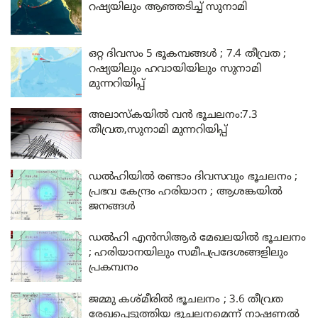
റഷ്യയിലും ആഞ്ഞടിച്ച് സുനാമി
ഒറ്റ ദിവസം 5 ഭൂകമ്പങ്ങൾ ; 7.4 തീവ്രത ;
റഷ്യയിലും ഹവായിയിലും സുനാമി
മുന്നറിയിപ്പ്
അലാസ്‌കയിൽ വൻ ഭൂചലനം:7.3
തീവ്രത,സുനാമി മുന്നറിയിപ്പ്
ഡൽഹിയിൽ രണ്ടാം ദിവസവും ഭൂചലനം ;
പ്രഭവ കേന്ദ്രം ഹരിയാന ; ആശങ്കയിൽ
ജനങ്ങൾ
ഡൽഹി എൻസിആർ മേഖലയിൽ ഭൂചലനം
; ഹരിയാനയിലും സമീപപ്രദേശങ്ങളിലും
പ്രകമ്പനം
ജമ്മു കശ്മീരിൽ ഭൂചലനം ; 3.6 തീവ്രത
രേഖപ്പെടുത്തിയ ഭൂചലനമെന്ന് നാഷണൽ