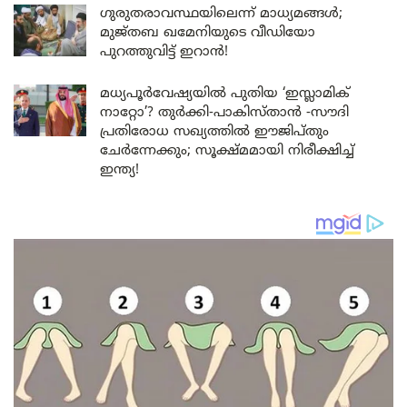
ഗുരുതരാവസ്ഥയിലെന്ന് മാധ്യമങ്ങൾ;
മുജ്തബ ഖമേനിയുടെ വീഡിയോ
പുറത്തുവിട്ട് ഇറാൻ!
മധ്യപൂർവേഷ്യയിൽ പുതിയ ‘ഇസ്ലാമിക്
നാറ്റോ’? തുർക്കി-പാകിസ്താൻ -സൗദി
പ്രതിരോധ സഖ്യത്തിൽ ഈജിപ്തും
ചേർന്നേക്കും; സൂക്ഷ്മമായി നിരീക്ഷിച്ച്
ഇന്ത്യ!