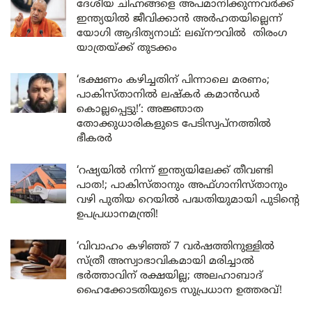
ദേശീയ ചിഹ്നങ്ങളെ അപമാനിക്കുന്നവർക്ക്
ഇന്ത്യയിൽ ജീവിക്കാൻ അർഹതയില്ലെന്ന്
യോഗി ആദിത്യനാഥ്: ലഖ്‌നൗവിൽ തിരംഗ
യാത്രയ്ക്ക് തുടക്കം
‘ഭക്ഷണം കഴിച്ചതിന് പിന്നാലെ മരണം;
പാകിസ്താനിൽ ലഷ്കർ കമാൻഡർ
കൊല്ലപ്പെട്ടു!’: അജ്ഞാത
തോക്കുധാരികളുടെ പേടിസ്വപ്നത്തിൽ
ഭീകരർ
‘റഷ്യയിൽ നിന്ന് ഇന്ത്യയിലേക്ക് തീവണ്ടി
പാത!; പാകിസ്താനും അഫ്ഗാനിസ്താനും
വഴി പുതിയ റെയിൽ പദ്ധതിയുമായി പുടിന്റെ
ഉപപ്രധാനമന്ത്രി!
‘വിവാഹം കഴിഞ്ഞ് 7 വർഷത്തിനുള്ളിൽ
സ്ത്രീ അസ്വാഭാവികമായി മരിച്ചാൽ
ഭർത്താവിന് രക്ഷയില്ല; അലഹാബാദ്
ഹൈക്കോടതിയുടെ സുപ്രധാന ഉത്തരവ്!