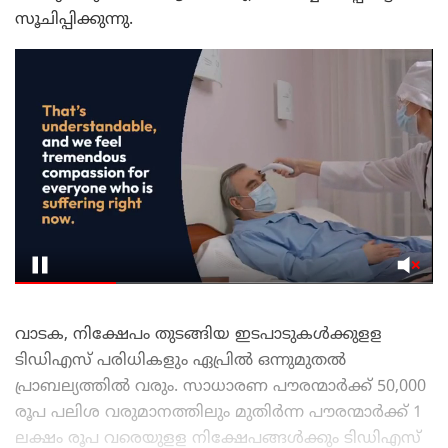
സൂചിപ്പിക്കുന്നു.
വാടക, നിക്ഷേപം തുടങ്ങിയ ഇടപാടുകൾക്കുളള
ടിഡിഎസ് പരിധികളും ഏപ്രിൽ ഒന്നുമുതൽ
പ്രാബല്യത്തിൽ വരും. സാധാരണ പൗരന്മാർക്ക് 50,000
രൂപ പലിശ വരുമാനത്തിലും മുതിർന്ന പൗരന്മാർക്ക് 1
ലക്ഷം രൂപ വരെയുളള നിക്ഷേപങ്ങൾക്കും ടിഡിഎസ്