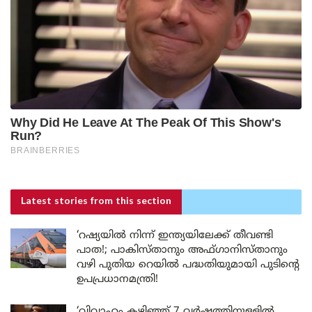
Latest stories
from this section
‘റഷ്യയിൽ നിന്ന് ഇന്ത്യയിലേക്ക് തീവണ്ടി
പാത!; പാകിസ്താനും അഫ്ഗാനിസ്താനും
വഴി പുതിയ റെയിൽ പദ്ധതിയുമായി പുടിന്റെ
ഉപപ്രധാനമന്ത്രി!
‘വിവാഹം കഴിഞ്ഞ് 7 വർഷത്തിനുള്ളിൽ