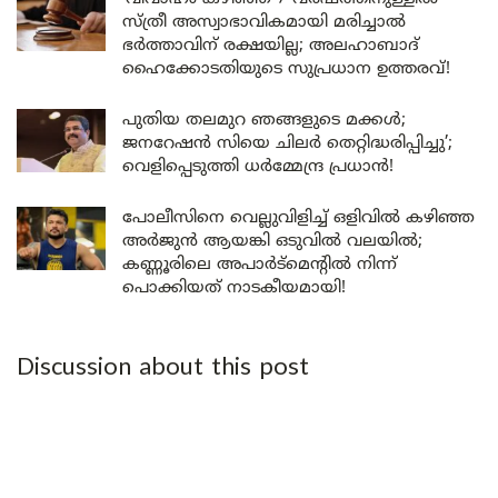
സ്ത്രീ അസ്വാഭാവികമായി മരിച്ചാൽ
ഭർത്താവിന് രക്ഷയില്ല; അലഹാബാദ്
ഹൈക്കോടതിയുടെ സുപ്രധാന ഉത്തരവ്!
പുതിയ തലമുറ ഞങ്ങളുടെ മക്കൾ;
ജനറേഷൻ സിയെ ചിലർ തെറ്റിദ്ധരിപ്പിച്ചു’;
വെളിപ്പെടുത്തി ധർമ്മേന്ദ്ര പ്രധാൻ!
പോലീസിനെ വെല്ലുവിളിച്ച് ഒളിവിൽ കഴിഞ്ഞ
അർജുൻ ആയങ്കി ഒടുവിൽ വലയിൽ;
കണ്ണൂരിലെ അപാർട്മെന്റിൽ നിന്ന്
പൊക്കിയത് നാടകീയമായി!
Discussion about this post