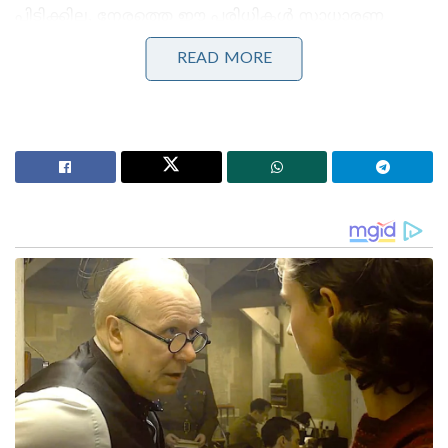
പിടിക്കില്ല. നേരത്തെ ഈ പരിധികൾ സാധാരണ
പൗരന്മാർക്ക് നാൽപ്പതിനായിരവും മുതിർന്ന
READ MORE
പൗരന്മാർക്ക് അമ്പതിനായിരവും ആയിരുന്നു. പലിശ
വരുമാനം ആശ്രയിച്ച് ജീവിക്കുന്നവർക്കും ഏപ്രിൽ
മുതൽ നേട്ടമുണ്ടാകും. 2025-26 സാമ്പത്തിക വർഷം
മുതൽ സ്ഥിരനിക്ഷേപങ്ങളിൽ നിന്നും 12 ലക്ഷം രൂപ
വരെയുളള വരുമാനം നികുതി രഹിതമായിരിക്കും. മറ്റ്
സ്രോതസുകളിൽ നിന്നുളള വരുമാനം അതിൽ
ഉണ്ടാകരുതെന്ന നിബന്ധനയുണ്ട്.
Stories you may like
ദേശീയ ചിഹ്നങ്ങളെ അപമാനിക്കുന്നവർക്ക് ഇന്ത്യയിൽ
ജീവിക്കാൻ അർഹതയില്ലെന്ന് യോഗി ആദിത്യനാഥ്:
ലഖ്‌നൗവിൽ തിരംഗ യാത്രയ്ക്ക് തുടക്കം
‘ഭക്ഷണം കഴിച്ചതിന് പിന്നാലെ മരണം;
പാകിസ്താനിൽ ലഷ്കർ കമാൻഡർ കൊല്ലപ്പെട്ടു!’:
അജ്ഞാത തോക്കുധാരികളുടെ പേടിസ്വപ്നത്തിൽ