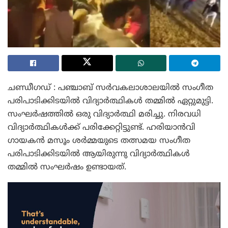
ചണ്ഡീഗഡ് : പഞ്ചാബ് സർവകലാശാലയിൽ സംഗീത
പരിപാടിക്കിടയിൽ വിദ്യാർത്ഥികൾ തമ്മിൽ ഏറ്റുമുട്ടി.
സംഘർഷത്തിൽ ഒരു വിദ്യാർത്ഥി മരിച്ചു. നിരവധി
വിദ്യാർത്ഥികൾക്ക് പരിക്കേറ്റിട്ടുണ്ട്. ഹരിയാൻവി
ഗായകൻ മസൂം ശർമ്മയുടെ തത്സമയ സംഗീത
പരിപാടിക്കിടയിൽ ആയിരുന്നു വിദ്യാർത്ഥികൾ
തമ്മിൽ സംഘർഷം ഉണ്ടായത്.