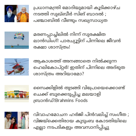
പ്രധാനമന്ത്രി മോദിയുമായി കൂടിക്കാഴ്ച
നടത്തി സുഖ്ബീർ സിങ് ബാദൽ ;
പഞ്ചാബിൽ വീണ്ടും സഖ്യസാധ്യത
മരണപ്പാച്ചിലിൽ നിന്ന് സുരക്ഷിത
ലാൻഡിംഗ്! പാരച്യൂട്ടിന് പിന്നിലെ ജീവൻ
രക്ഷാ ശാസ്ത്രം!
ആകാശത്ത് അനങ്ങാതെ നില്‍ക്കുന്ന
ഹെലികോപ്റ്റര്‍! ഇതിന് പിന്നിലെ അദ്ഭുത
ശാസ്ത്രം അറിയാമോ?
സൈക്കിളിൽ തുടങ്ങി വിപ്രോയെക്കൊണ്ട്
ചെക്ക് ബുക്കെടുപ്പിച്ച മലയാളി
ബ്രാൻഡ്!Brahmins Foods
വിവാഹമോചന ഹർജി പിൻവലിച്ച് സംഗീത ;
വിജയ്ക്കെതിരായ കുടുംബ കോടതിയിലെ
എല്ലാ നടപടികളും അവസാനിപ്പിച്ചു