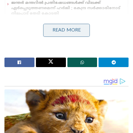
ജന്തർ മന്തറിൽ പ്രതിഷേധങ്ങൾക്ക് വിലക്ക്
ഏർപ്പെടുത്തണമെന്ന് ഹർജി ; കേന്ദ്ര സർക്കാരിനോട്
നിലപാട് തേടി കോടതി
‘മുട്ടയെ പേടിക്കുന്നത് എന്തിന്? സ്വാതന്ത്ര്യ സമര
സേനാനികൾ വെടിയുണ്ടകൾ പോലും
READ MORE
ഏറ്റുവാങ്ങിയിരുന്നു’ ; മഹുവാ മൊയ്ത്രയെ
പരിഹസിച്ച് സുപ്രീം കോടതി
മരിച്ച ആദിത്യ താക്കൂർ ഹിമാചൽ പ്രദേശ്
സ്വദേശിയാണ്. അധ്യാപക പരിശീലനത്തിൽ രണ്ടാം
വർഷ വിദ്യാർത്ഥിയായിരുന്നു.
ആക്രമണം നടത്തിയതിന് പിന്നാലെ അക്രമികൾ
സംഭവസ്ഥലത്ത് നിന്ന് ഓടി രക്ഷപ്പെട്ടു എന്നാണ്
പോലീസ് സൂചിപ്പിക്കുന്നത്. സെക്ടർ 11 പോലീസ്
കൊലപാതക കേസ് രജിസ്റ്റർ ചെയ്ത് അന്വേഷണം
ആരംഭിച്ചിട്ടുണ്ട്.
Tags:
Punjab university
music concert