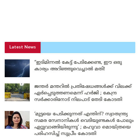
Latest News
“ഇടിമിന്നൽ കേട്ട് പേടിക്കേണ്ട, ഈ ഒരു
കാര്യം അറിഞ്ഞുവെച്ചാൽ മതി!
ജന്തർ മന്തറിൽ പ്രതിഷേധങ്ങൾക്ക് വിലക്ക്
ഏർപ്പെടുത്തണമെന്ന് ഹർജി ; കേന്ദ്ര
സർക്കാരിനോട് നിലപാട് തേടി കോടതി
‘മുട്ടയെ പേടിക്കുന്നത് എന്തിന്? സ്വാതന്ത്ര്യ
സമര സേനാനികൾ വെടിയുണ്ടകൾ പോലും
ഏറ്റുവാങ്ങിയിരുന്നു’ ; മഹുവാ മൊയ്ത്രയെ
പരിഹസിച്ച് സുപ്രീം കോടതി