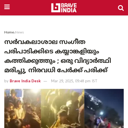
Home
News
സർവകലാശാല സംഗീത
പരിപാടിക്കിടെ കയ്യാങ്കളിയും
കത്തിക്കുത്തും ; ഒരു വിദ്യാർത്ഥി
മരിച്ചു, നിരവധി പേർക്ക് പരിക്ക്
by
Brave India Desk
Mar 29, 2025, 09:48 pm IST