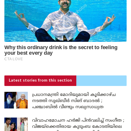
Latest stories
from this section
പ്രധാനമന്ത്രി മോദിയുമായി കൂടിക്കാഴ്ച
നടത്തി സുഖ്ബീർ സിങ് ബാദൽ ;
പഞ്ചാബിൽ വീണ്ടും സഖ്യസാധ്യത
വിവാഹമോചന ഹർജി പിൻവലിച്ച് സംഗീത ;
വിജയ്ക്കെതിരായ കുടുംബ കോടതിയിലെ