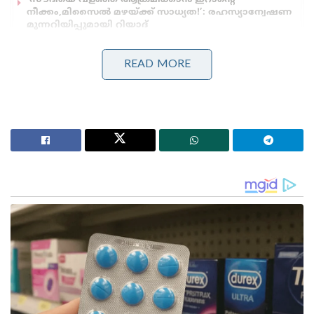
നീക്കം,മിസൈൽ മഴയ്ക്ക് സാധ്യത!’: രഹസ്യാന്വേഷണ
മുന്നറിയിപ്പുമായി റിയാദ്
കുട്ടികളുടെ മാനസികാരോഗ്യം തകർത്തു, ഫോണിന്
അടിമകളാക്കി; മെറ്റയ്ക്ക് 4800 കോടിയുടെ വൻ പിഴ!’:
READ MORE
പണി കൊടുത്ത് അമേരിക്കൻ കോടതി
ആഭ്യന്തര യുദ്ധം തുടരുന്ന മ്യാൻമറിൽ സ്ഥിതിഗതികൾ
കൂടുതൽ രൂക്ഷമാകും. ആശയവിനിമയ
സംവിധാനങ്ങൾ വിച്ഛേദിക്കപ്പെട്ടത്. ഭൂകമ്പത്തിന്റെ
പൂർണ്ണമായ ആഘാതം പുറം ലോകത്ത് എത്തുന്നതിന്
തടസ്സമായി എന്നും ഫീനിക്‌സ് കൂട്ടിച്ചേർത്തു.
വെള്ളിയാഴ്ചയായിരുന്നു മ്യാൻമറിൽ അതിശക്തമായ
ഭൂചലനം അനുഭവപ്പെട്ടത്. റിക്ടർ സ്‌കെയിലിൽ തീവ്രത
7.7യായിരുന്നു രേഖപ്പെടുത്തിയത്.
മ്യാൻമറിലെ മണ്ടാലെ നഗരത്തിൽ 10 കിലോ മീറ്റർ
ആഴത്തിൽ ആയിരുന്നു ഭൂചലനത്തിന്റെ പ്രഭവ കേന്ദ്രം.
ഇതുവരെ 1600 ലധികം പേർക്ക് ഭൂചലനത്തിൽ ജീവൻ