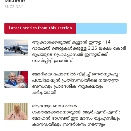
Latest stories
from this section
ആകാശക്കരുത്ത് കൂട്ടാൻ ഇന്ത്യ; 114
റാഫേൽ ജെറ്റുകൾക്കുള്ള 3.25 ലക്ഷം കോടി
രൂപയുടെ പ്രൊപ്പോസൽ ഇന്ത്യയ്ക്ക്
സമർപ്പിച്ച് ഫ്രാൻസ്
മോദിയെ ഫോണിൽ വിളിച്ച് നെതന്യാഹു :
പശ്ചിമേഷ്യൻ പ്രതിസന്ധിയിലെ നയതന്ത്ര
ബന്ധവും പ്രാദേശിക സുരക്ഷയും
ചർച്ചയായി
ആഗോള ബന്ധങ്ങൾ
ശക്തമാക്കാനൊരുങ്ങി ആർ.എസ്.എസ് :
മോഹൻ ഭാഗവത് ഈ മാസം യു.എസിലും
കാനഡയിലും സന്ദർശനം നടത്തും