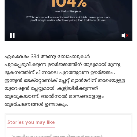
ഏകദേശം 334 അണു ബോംബുകൾ
പുറപ്പെടുവിക്കുന്ന ഊർജ്ജത്തിന് തുല്യമായിരുന്നു
ഭൂകമ്പത്തിന് പിന്നാലെ പുറത്തുവന്ന ഊർജ്ജം .
ഇന്ത്യൻ ടെക്‌റ്റോണിക് പ്ലേറ്റ് മ്യാൻമറിന് താഴെയുള്ള
യുറേഷ്യൻ പ്ലേറ്റുമായി കൂട്ടിയിടിക്കുന്നത്
തുടരുകയാണ്. അതിനാൽ മാസങ്ങളോളം
തുടർചലനങ്ങൾ ഉണ്ടാകും.
Stories you may like
‘സൗദിയെ വളഞ്ഞ് ആക്രമിക്കാൻ ഇറാന്റെ