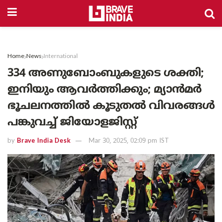
Home
News
International
334 അണുബോംബുകളുടെ ശക്തി;
ഇനിയും ആവർത്തിക്കും; മ്യാൻമർ
ഭൂചലനത്തിൽ കൂടുതൽ വിവരങ്ങൾ
പങ്കുവച്ച് ജിയോളജിസ്റ്റ്
by
Brave India Desk
Mar 30, 2025, 02:09 pm IST