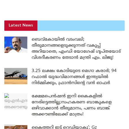
Latest News
ബെവ്കോയിൽ വടംവലി;
തീരുമാനങ്ങളെടുക്കുന്നത് വകുപ്പ്
അറിയാതെ, എംഡി യോഗേഷ് ഗുപ്തയോട്
വിശദീകരണം തേടാൻ മന്ത്രി എം. ലിജു!
3.25 ലക്ഷം കോടിയുടെ മെഗാ കരാർ; 94
റഫാൽ യുദ്ധവിമാനങ്ങൾ ഇന്ത്യയിൽ
നിർമ്മിക്കും, ഫ്രാൻസിന്റെ വൻ ഓഫർ
ക്ഷേമപെൻഷൻ ഇനി കൈകളിൽ
നേരിട്ടെത്തില്ല;സഹകരണ ബാങ്കുകളെ
ഒഴിവാക്കാൻ തീരുമാനം, പണം ബാങ്ക്
അക്കൗണ്ടിലേക്ക് മാത്രം!
കൈത്തറി ഇട്ട് റെഡിയാകൂ’; Gz