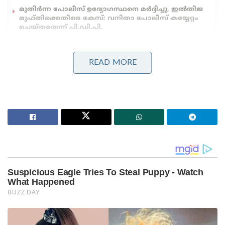
മുതിർന്ന പോലീസ് ഉദ്യോഗസ്ഥനെ മർദ്ദിച്ചു, ഇൽതിജ
മുഫ്തിക്കെതിരെ കേസ്: വനിതാ പോലീസ് കയ്യേറ്റം
ചെയ്തതെന്ന് പി.ഡി.പി.
ദന്തേവാഡയിൽ വെച്ചായിരുന്നു ഏറ്റുമുട്ടൽ.
READ MORE
ഗ്രാമത്തിലെ വന മേഖലയിൽ വലിയ
ഭീകരാക്രമണത്തിന് കമ്യൂണിസ്റ്റ് ഭീകരർ
പദ്ധതിയിട്ടിരിക്കുന്നതായി പോലീസിന് രഹസ്യവിവരം
ലഭിച്ചിരുന്നു. ഇതിന്റെ അടിസ്ഥാനത്തിൽ പ്രദേശത്ത്
തിരച്ചിൽ നടത്തുകയായിരുന്ന സുരക്ഷാ സേനക്ക്
നേരെ വനിതാ നേതാവിന്റെ നേതൃത്വത്തിലുള്ള സംഘം
ആക്രമണം നടത്തുകയായിരുന്നു. ജില്ലാ റിസർവ്
ഗാർഡിന്റെ (ഡിആർജി) കീഴിലുള്ള സുരക്ഷാ
സേനയുടെ ഒരു സംഘമാണ് ഓപ്പറേഷന് നേതൃത്വം
നൽകിയത്.
നക്‌സൽ മീഡിയ ടീമിന്റെ ചുമതല ബാനു