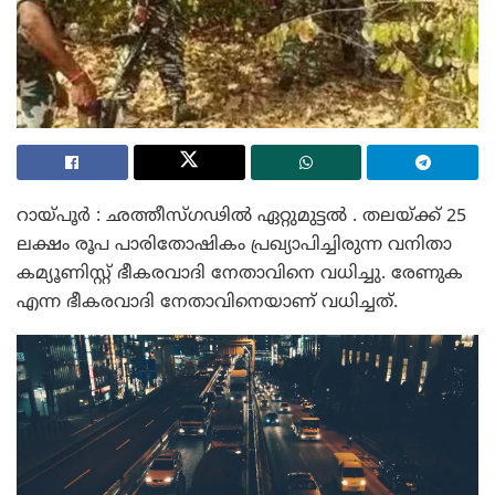
റായ്പൂർ : ഛത്തീസ്ഗഢിൽ ഏറ്റുമുട്ടൽ . തലയ്ക്ക് 25
ലക്ഷം രൂപ പാരിതോഷികം പ്രഖ്യാപിച്ചിരുന്ന വനിതാ
കമ്യൂണിസ്റ്റ് ഭീകരവാദി നേതാവിനെ വധിച്ചു. രേണുക
എന്ന ഭീകരവാദി നേതാവിനെയാണ് വധിച്ചത്.