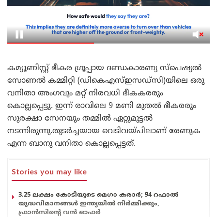
കമ്യൂണിസ്റ്റ് ഭീകര ഗ്രൂപ്പായ ദണ്ഡകാരണ്യ സ്പെഷ്യൽ
സോണൽ കമ്മിറ്റി (ഡികെഎസ്ഇസഡ്സി)യിലെ ഒരു
വനിതാ അംഗവും മറ്റ് നിരവധി ഭീകകരരും
കൊല്ലപ്പെട്ടു. ഇന്ന് രാവിലെ 9 മണി മുതൽ ഭീകരരും
സുരക്ഷാ സേനയും തമ്മിൽ ഏറ്റുമുട്ടൽ
നടന്നിരുന്നു.തുടർച്ചയായ വെടിവയ്പിലാണ് രേണുക
എന്ന ബാനു വനിതാ കൊല്ലപ്പെട്ടത്.
Stories you may like
3.25 ലക്ഷം കോടിയുടെ മെഗാ കരാർ; 94 റഫാൽ
യുദ്ധവിമാനങ്ങൾ ഇന്ത്യയിൽ നിർമ്മിക്കും,
ഫ്രാൻസിന്റെ വൻ ഓഫർ