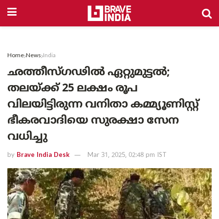
Home
News
India
ഛത്തീസ്ഗഢിൽ ഏറ്റുമുട്ടൽ;
തലയ്ക്ക് 25 ലക്ഷം രൂപ
വിലയിട്ടിരുന്ന വനിതാ കമ്മ്യൂണിസ്റ്റ്
ഭീകരവാദിയെ സുരക്ഷാ സേന
വധിച്ചു
by
Brave India Desk
Mar 31, 2025, 02:48 pm IST