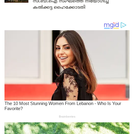
സി.ബി.ഐ സംഘത്തെ നിയോഗിച്ച്
കൽക്കട്ട ഹൈക്കോടതി