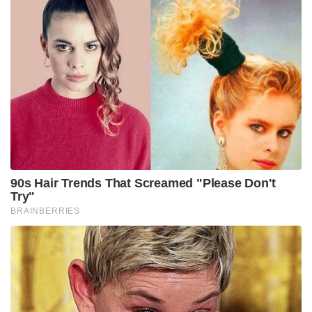
വഹിച്ചിരുന്നുവെന്നും തെലങ്കാനയിലെ വാറങ്കൽ
ജില്ലയിലെ താമസക്കാരനാണെന്നും അധികൃതർ
പറയുന്നു. ഏറ്റുമുട്ടൽ അവസാനിച്ച ശേഷം നടത്തിയ
തിരച്ചിലിലാണ് വനിതാ നേതാവിന്റെ മൃതദേഹം
കണ്ടെത്തിയത്. ഇൻക്വസ്റ്റ് നടപടികൾക്ക് ശേഷം
മൃതദേഹം ആശുപത്രിയിലേക്ക് മാറ്റി. ഒരു ഇൻസാസ്
റൈഫിൾ, മറ്റ് ആയുധങ്ങൾ, വെടിക്കോപ്പുകൾ,
ദൈനംദിന ഉപയോഗത്തിനുള്ള മറ്റ് വസ്തുക്കളും
ഏറ്റുമുട്ടൽ സ്ഥലത്ത് നിന്ന് കണ്ടെടുത്തിട്ടുണ്ട്. 2025 ൽ
ഇതുവരെ ബസ്തർ മേഖലയിലെ വിവിധ
ഏറ്റുമുട്ടലുകളിലായി 119 ഭീകരരെ സുരക്ഷാ സേന
വധിച്ചിട്ടുണ്ട്.
Tags:
maoist
encounter