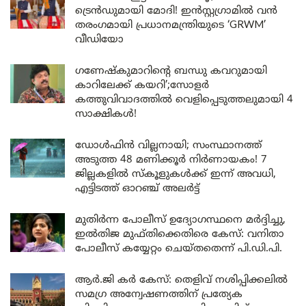
ട്രെൻഡുമായി മോദി! ഇൻസ്റ്റഗ്രാമിൽ വൻ
തരംഗമായി പ്രധാനമന്ത്രിയുടെ ‘GRWM’
വീഡിയോ
ഗണേഷ്കുമാറിന്റെ ബന്ധു കവറുമായി
കാറിലേക്ക് കയറി’;സോളർ
കത്തുവിവാദത്തിൽ വെളിപ്പെടുത്തലുമായി 4
സാക്ഷികൾ!
ഡോൾഫിൻ വില്ലനായി; സംസ്ഥാനത്ത്
അടുത്ത 48 മണിക്കൂർ നിർണായകം! 7
ജില്ലകളിൽ സ്കൂളുകൾക്ക് ഇന്ന് അവധി,
എട്ടിടത്ത് ഓറഞ്ച് അലർട്ട്
മുതിർന്ന പോലീസ് ഉദ്യോഗസ്ഥനെ മർദ്ദിച്ചു,
ഇൽതിജ മുഫ്തിക്കെതിരെ കേസ്: വനിതാ
പോലീസ് കയ്യേറ്റം ചെയ്തതെന്ന് പി.ഡി.പി.
ആർ.ജി കർ കേസ്: തെളിവ് നശിപ്പിക്കലിൽ
സമഗ്ര അന്വേഷണത്തിന് പ്രത്യേക