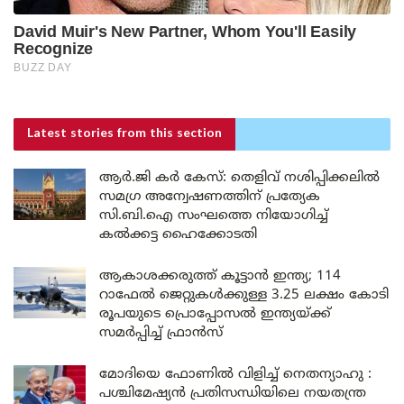
Latest stories
from this section
ആർ.ജി കർ കേസ്: തെളിവ് നശിപ്പിക്കലിൽ
സമഗ്ര അന്വേഷണത്തിന് പ്രത്യേക
സി.ബി.ഐ സംഘത്തെ നിയോഗിച്ച്
കൽക്കട്ട ഹൈക്കോടതി
ആകാശക്കരുത്ത് കൂട്ടാൻ ഇന്ത്യ; 114
റാഫേൽ ജെറ്റുകൾക്കുള്ള 3.25 ലക്ഷം കോടി
രൂപയുടെ പ്രൊപ്പോസൽ ഇന്ത്യയ്ക്ക്
സമർപ്പിച്ച് ഫ്രാൻസ്
മോദിയെ ഫോണിൽ വിളിച്ച് നെതന്യാഹു :
പശ്ചിമേഷ്യൻ പ്രതിസന്ധിയിലെ നയതന്ത്ര