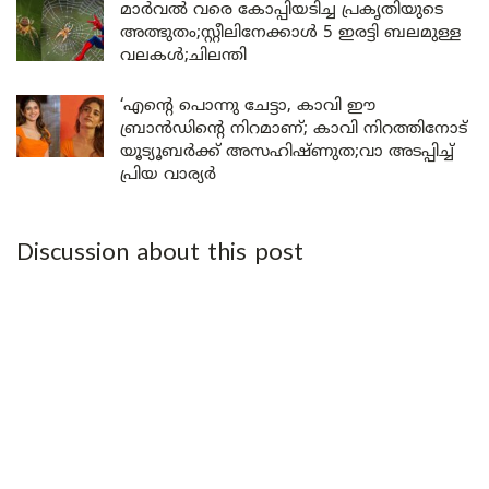
മാർവൽ വരെ കോപ്പിയടിച്ച പ്രകൃതിയുടെ
അത്ഭുതം;സ്റ്റീലിനേക്കാൾ 5 ഇരട്ടി ബലമുള്ള
വലകൾ;ചിലന്തി
‘എന്റെ പൊന്നു ചേട്ടാ, കാവി ഈ
ബ്രാൻഡിന്റെ നിറമാണ്; കാവി നിറത്തിനോട്
യൂട്യൂബർക്ക് അസഹിഷ്ണുത;വാ അടപ്പിച്ച്
പ്രിയ വാര്യർ
Discussion about this post