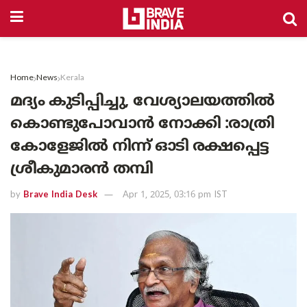
Home
News
Kerala
മദ്യം കുടിപ്പിച്ചു, വേശ്യാലയത്തിൽ
കൊണ്ടുപോവാൻ നോക്കി :രാത്രി
കോളേജിൽ നിന്ന് ഓടി രക്ഷപ്പെട്ട
ശ്രീകുമാരൻ തമ്പി
by
Brave India Desk
Apr 1, 2025, 03:16 pm IST