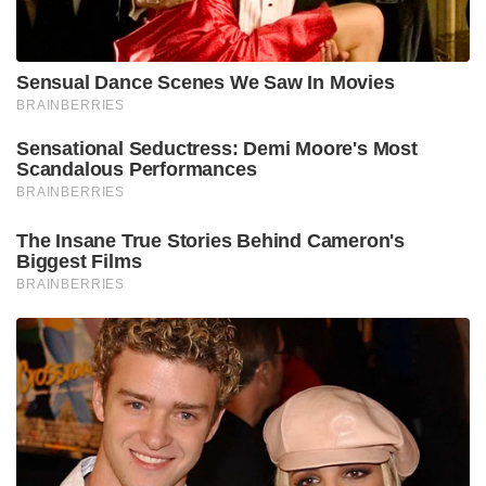
#SreekumaranThampi #autobiography
#ജീവിതം‌ഒരുപെൻഡുലം
Tags:
VIRAL
Sreekumaran thambi
story