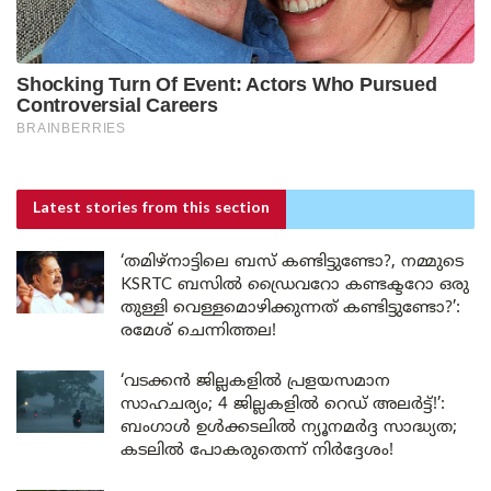
Latest stories
from this section
‘തമിഴ്‌നാട്ടിലെ ബസ് കണ്ടിട്ടുണ്ടോ?, നമ്മുടെ
KSRTC ബസിൽ ഡ്രൈവറോ കണ്ടക്ടറോ ഒരു
തുള്ളി വെള്ളമൊഴിക്കുന്നത് കണ്ടിട്ടുണ്ടോ?’:
രമേശ് ചെന്നിത്തല!
‘വടക്കൻ ജില്ലകളിൽ പ്രളയസമാന
സാഹചര്യം; 4 ജില്ലകളിൽ റെഡ് അലർട്ട്!’:
ബംഗാൾ ഉൾക്കടലിൽ ന്യൂനമർദ്ദ സാദ്ധ്യത;
കടലിൽ പോകരുതെന്ന് നിർദ്ദേശം!