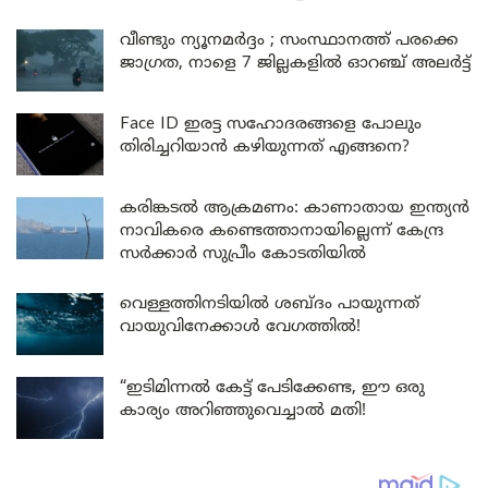
വീണ്ടും ന്യൂനമർദ്ദം ; സംസ്ഥാനത്ത് പരക്കെ
ജാഗ്രത, നാളെ 7 ജില്ലകളിൽ ഓറഞ്ച് അലർട്ട്
Face ID ഇരട്ട സഹോദരങ്ങളെ പോലും
തിരിച്ചറിയാൻ കഴിയുന്നത് എങ്ങനെ?
കരിങ്കടൽ ആക്രമണം: കാണാതായ ഇന്ത്യൻ
നാവികരെ കണ്ടെത്താനായില്ലെന്ന് കേന്ദ്ര
സർക്കാർ സുപ്രീം കോടതിയിൽ
വെള്ളത്തിനടിയിൽ ശബ്ദം പായുന്നത്
വായുവിനേക്കാൾ വേഗത്തിൽ!
“ഇടിമിന്നൽ കേട്ട് പേടിക്കേണ്ട, ഈ ഒരു
കാര്യം അറിഞ്ഞുവെച്ചാൽ മതി!