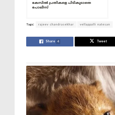
കേസിൽ പ്രതികളെ പിടികൂടാതെ
പോലീസ്
Tags:
rajeev chandrasekhar
vellappalli natesan
Share
4
Tweet