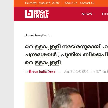
Thursday, August 6, 2026
About Us
Contact Us
NEWS
DE
Home
News
Kerala
വെള്ളാപ്പള്ളി നടേശനുമായി കൂ
ചന്ദ്രശേഖർ ; പുതിയ ബിജെപി
വെള്ളാപ്പള്ളി
by
Brave India Desk
Apr 3, 2025, 05:01 pm IST
in