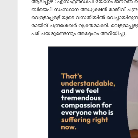
ആലപ്പുഴ : എസ്എൻഡിപി യോഗം ജനറൽ സെക്രട്
ബിജെപി സംസ്ഥാന അധ്യക്ഷൻ രാജീവ് ചന്ദ
വെള്ളാപ്പള്ളിയുടെ വസതിയിൽ വെച്ചായിരുന്നു 
രാജീവ് ചന്ദ്രശേഖർ വ്യക്തമാക്കി. വെള്ളാപ
പരിചയമുണ്ടെന്നും അദ്ദേഹം അറിയിച്ചു.