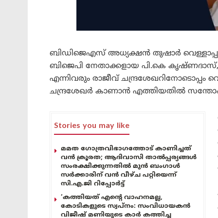
ബിഡിജെഎസ് അധ്യക്ഷൻ തുഷാർ വെള്ളാപ്പള്ള
ബിജെപി നേതാക്കളായ പി.കെ കൃഷ്ണദാസ്,
എന്നിവരും രാജീവ് ചന്ദ്രശേഖറിനോടൊപ്പം വ
ചന്ദ്രശേഖർ കാണാൻ എത്തിയതിൽ സന്തോഷമുണ്
Stories you may like
മമത ഗോത്രവിഭാഗത്തോട് കാണിച്ചത്
വൻ ക്രൂരത; ആദിവാസി താൽപ്പര്യങ്ങൾ
സംരക്ഷിക്കുന്നതിൽ മുൻ ബംഗാൾ
സർക്കാരിന് വൻ വീഴ്ച പറ്റിയെന്ന്
സി.എ.ജി റിപ്പോർട്ട്
‘കത്തിയത് എന്റെ വാഹനമല്ല,
കോടികളുടെ സ്വപ്നം: സംവിധായകൻ
വിജീഷ് മണിയുടെ കാർ കത്തിച്ച