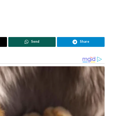
Send
Share