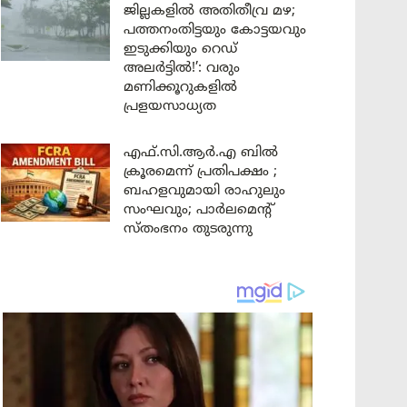
ജില്ലകളിൽ അതിതീവ്ര മഴ;
പത്തനംതിട്ടയും കോട്ടയവും
ഇടുക്കിയും റെഡ്
അലർട്ടിൽ!’: വരും
മണിക്കൂറുകളിൽ
പ്രളയസാധ്യത
എഫ്.സി.ആർ.എ ബിൽ
ക്രൂരമെന്ന് പ്രതിപക്ഷം ;
ബഹളവുമായി രാഹുലും
സംഘവും; പാർലമെന്റ്
സ്തംഭനം തുടരുന്നു