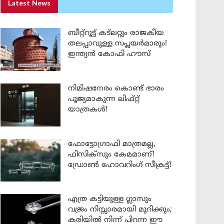
Latest News
ബീറ്റ്‌റൂട്ട് കട്‌ലറ്റും രാജകീയ
തലപ്പാവുള്ള സപ്ലയർമാരും!
ഇന്ത്യൻ കോഫി ഹൗസ്
നിമിഷനേരം കൊണ്ട് ഭാരം
പൂജ്യമാകുന്ന ലിഫ്റ്റ്
യാത്രകൾ!
ഫോട്ടോഗ്രാഫി മാത്രമല്ല,
ഫിസിക്സും കേമമാണ്!
ഡ്രോൺ ഹോവറിംഗ് സീക്രട്ട്!
എത്ര കട്ടിയുള്ള ഗ്ലാസും
വജ്രം നിസ്സാരമായി മുറിക്കും;
കരിയിൽ നിന്ന് പിറന്ന ഈ