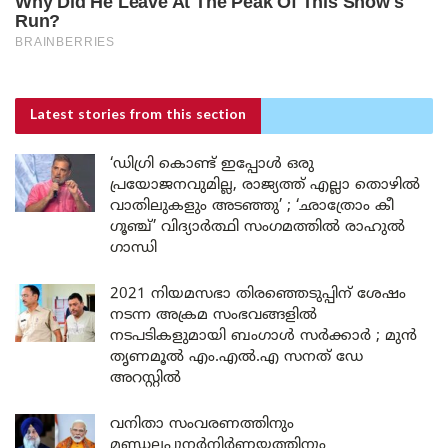
Latest stories
from this section
‘ഡിഗ്രി കൊണ്ട് ഇപ്പോൾ ഒരു
പ്രയോജനവുമില്ല, രാജ്യത്ത് എല്ലാ തൊഴിൽ
വാതിലുകളും അടഞ്ഞു’ ; ‘ഛാത്രോം കീ
ഗൂഞ്ച്’ വിദ്യാർത്ഥി സംഗമത്തിൽ രാഹുൽ
ഗാന്ധി
2021 നിയമസഭാ തിരഞ്ഞെടുപ്പിന് ശേഷം
നടന്ന അക്രമ സംഭവങ്ങളിൽ
നടപടികളുമായി ബംഗാൾ സർക്കാർ ; മുൻ
തൃണമൂൽ എം.എൽ.എ സനത് ഡേ
അറസ്റ്റിൽ
വനിതാ സംവരണത്തിനും
മണ്ഡലപുനർനിർണയത്തിനും