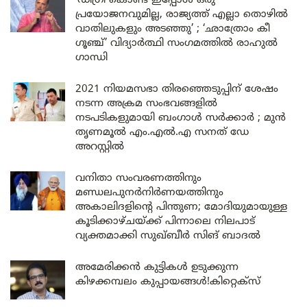
‘ഡിഗ്രി കൊണ്ട് ഇപ്പോൾ ഒരു
പ്രയോജനവുമില്ല, രാജ്യത്ത് എല്ലാ തൊഴിൽ
വാതിലുകളും അടഞ്ഞു’ ; ‘ഛാത്രോം കീ
ഗൂഞ്ച്’ വിദ്യാർത്ഥി സംഗമത്തിൽ രാഹുൽ
ഗാന്ധി
2021 നിയമസഭാ തിരഞ്ഞെടുപ്പിന് ശേഷം
നടന്ന അക്രമ സംഭവങ്ങളിൽ
നടപടികളുമായി ബംഗാൾ സർക്കാർ ; മുൻ
തൃണമൂൽ എം.എൽ.എ സനത് ഡേ
അറസ്റ്റിൽ
വനിതാ സംവരണത്തിനും
മണ്ഡലപുനർനിർണയത്തിനും
അകാലിദളിന്റെ പിന്തുണ; മോദിയുമായുള്ള
കൂടിക്കാഴ്ചയ്ക്ക് പിന്നാലെ നിലപാട്
വ്യക്തമാക്കി സുഖ്ബീർ സിങ് ബാദൽ
അമേരിക്കൻ കുട്ടികൾ ഉടുക്കുന്ന
കിഴക്കമ്പലം കുപ്പായങ്ങൾ!കിറ്റെക്സ്