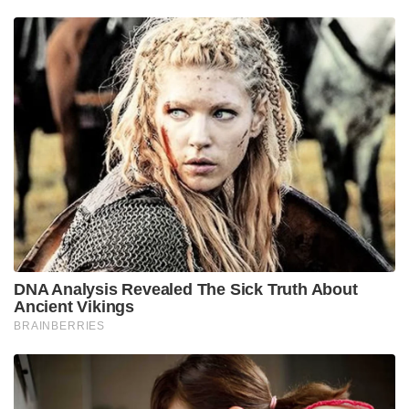
മുന്നറിയിപ്പു നൽകുന്നു. വലഫ് ബില്ലിനെ എതിർത്തത്
അത് നാളെ ക്രിസ്ത്യാനികളെ കൂടി ബാധിക്കും എന്ന
ഭയം കൊണ്ടാണെന്നാണ് തങ്ങളുടെ പുതിയ പ്രചരണം.
തങ്ങളെ, “സത്യം ചിലപ്പോൾ നിൻ്റെ ജനതയ്ക്കും
രാജ്യത്തിനും എതിരായേക്കാം. ചിലപ്പോൾ അത്
നിനക്ക് തന്നെ എതിരായേക്കാം. അപ്പോഴും നീ
സത്യത്തിനു വേണ്ടി നിൽക്കണം. ” ഇത് ഖുർആൻ
വാക്യമാണ്. മറക്കരുത്. ക്രിസ്ത്യൻ വസ്തുവഹകൾ
ഭരിക്കപ്പെടുന്നത് ഇന്ത്യയിൽ നിലനിൽക്കുന്ന സിവിൽ /
ക്രിമിനൽ നിയമം അനുസരിച്ചാണ്. കാനോൻ നിയമം
അനുസരിച്ചില്ല. അതുകൊണ്ടാണ് ഓർത്തഡോക്സ് –
യാക്കോബായ പള്ളി തർക്കത്തിൽ സുപ്രീം കോടതി
വിധി പറഞ്ഞത്. ഇതൊന്നും അറിയാതെയല്ല തങ്ങൾ
മതപരമായ വേർതിരിവുണ്ടാക്കാൻ നുണ പറയുന്നത്.
ഇന്ത്യയിലെ വസ്തുവഹകൾ മതനിയമങ്ങൾക്ക്
അനുസരിച്ചല്ല സിവിൽ ക്രിമിനൽ നിയമങ്ങൾക്ക്
അനുസരിച്ചാകണം ക്രയവിക്രയം ചെയ്യേണ്ടത് എന്ന്