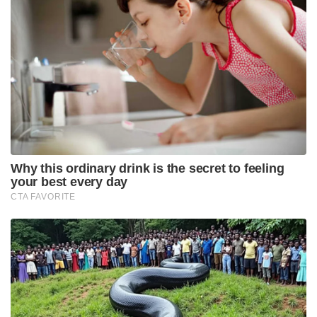
ഈ നിയമം സംശയമില്ലാതെ പ്രഖ്യാപിക്കുന്നു. വഖഫ്
നിയമവും ട്രസ്റ്റ് നിയമവും രണ്ടും രണ്ടാക്കണെന്നു
വ്യക്തമാക്കുന്നു. പഴയ വഖഫ് നിയമത്തിലെ 40-ാം
വകുപ്പ്
ഭരണഘടനാവിരുദ്ധമായിരുന്നു. കാരണം, ആ വകുപ്പ്,
നീതി തേടി കോടതിയെ സമീപിക്കാനുള്ള
പൗരാവകാശം നിക്ഷേധിക്കുന്നു. ആ വകുപ്പ് നീക്കം
ചെയ്തതോടെ സ്വത്തുതർക്കം മൊല്ലമാരല്ല നീതിന്യായ
സംവിധാനമാണ് തീർപ്പ് കല്പിക്കേണ്ടത് എന്ന് ഉറപ്പിച്ചു.
ശരീയത്ത് നിയമത്തിനും മുകളിലാണ് ഭരണഘടന
എന്നു സ്ഥാപിക്കുന്ന നിയമമാണ് ഇന്നലെ പാർലമെൻ്റ്
പാസ്സാക്കിയത്. നമുക്ക് ഈ നിയമത്തെ സ്വാഗതം
ചെയ്ത് ആഘോഷമാക്കാം. (ഡോ. കെ. എസ്.
രാധാകൃഷ്ണൻ)
Tags:
BJP
ks radhakrishnan