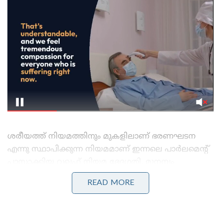
ശരീയത്ത് നിയമത്തിനും മുകളിലാണ് ഭരണഘടന
എന്നു സ്ഥാപിക്കുന്ന നിയമമാണ് ഇന്നലെ പാർലമെൻ്റ്
പാസ്സാക്കിയ വഖഫ് നിയമ ഭേദഗതി. മുനമ്പം
ജനതയ്ക്ക് ബി ജെ പി നൽകിയ വാഗ്ദാനം പാലിച്ചു.
READ MORE
വഖഫ് ബിൽ നിയമമാകുന്നു. ലാൻഡ് ജിഹാദിൻ്റെ
ശക്തി കുറയുന്നു. ഭരണഘടനയുടെ പരമാധികാരം
സംരക്ഷിക്കപ്പെടുന്നു. ജനാധിപത്യ സംവിധാനത്തിൽ