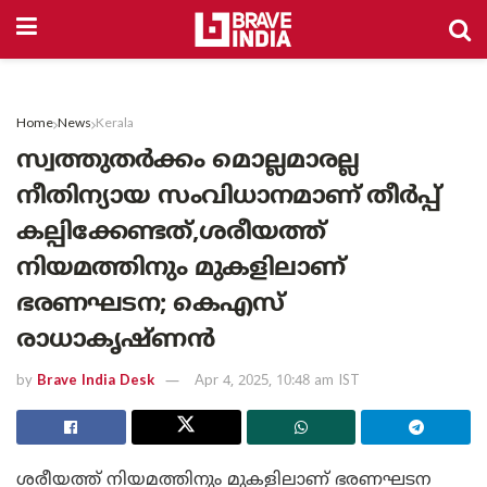
Home
News
Kerala
സ്വത്തുതർക്കം മൊല്ലമാരല്ല
നീതിന്യായ സംവിധാനമാണ് തീർപ്പ്
കല്പിക്കേണ്ടത്,ശരീയത്ത്
നിയമത്തിനും മുകളിലാണ്
ഭരണഘടന; കെഎസ്
രാധാകൃഷ്ണൻ
by
Brave India Desk
Apr 4, 2025, 10:48 am IST
ശരീയത്ത് നിയമത്തിനും മുകളിലാണ് ഭരണഘടന