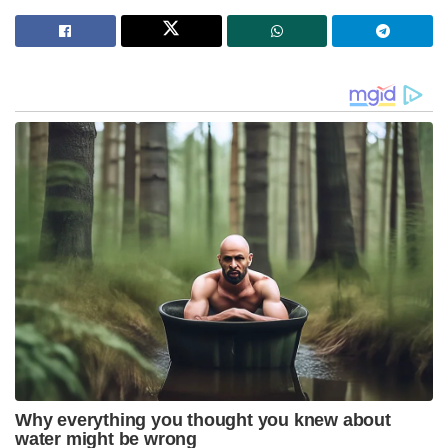
വസ്തു തർക്കത്തിൽ തീരുമാനം എടുക്കേണ്ടത്
മതനിയമമല്ല ഭരണഘടന അനുസരിച്ച് നിർമ്മിച്ച
നിയമങ്ങൾ ആയിരിക്കണം എന്ന് സ്ഥാപിക്കപ്പെട്ടു.
മുനമ്പം നിവാസികൾക്ക് അവരുടെ മണ്ണ് തിരിച്ച്
കിട്ടുന്നു. മുനമ്പം ജനതയ്ക്ക് ബി ജെ പി നൽകിയ
വാഗ്ദാനം പാലിച്ചു.
Stories you may like
പാർട്ടിക്ക് വേണ്ടി പ്രതികരിച്ചതിനാണ് കള്ളക്കേസിൽ
ജയിലിൽ അടയ്ക്കപ്പെട്ടത്, പിന്തുണ വേണ്ട, പിന്നിൽ
നിന്ന് കുത്തരുത്; ജയരാജനെതിരെ ആഞ്ഞടിച്ച്
അർജുൻ ആയങ്കി
സാധാരണക്കാർക്കും ചെറുകിട വ്യാപാരികൾക്കും ഒരു
തരത്തിലുള്ള ട്രാൻസാക്ഷൻ നിരക്കുകളും ഈടാക്കില്ല
; യു.പി.ഐ നിയമഭേദഗതിയിൽ വ്യക്തത വരുത്തി
കേന്ദ്രസർക്കാർ