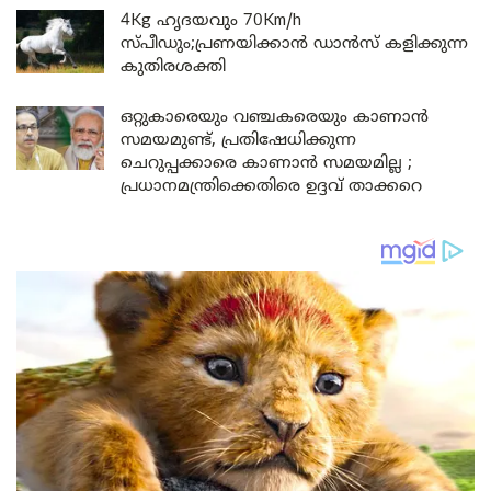
4Kg ഹൃദയവും 70Km/h
സ്പീഡും;പ്രണയിക്കാൻ ഡാൻസ് കളിക്കുന്ന
കുതിരശക്തി
ഒറ്റുകാരെയും വഞ്ചകരെയും കാണാൻ
സമയമുണ്ട്, പ്രതിഷേധിക്കുന്ന
ചെറുപ്പക്കാരെ കാണാൻ സമയമില്ല ;
പ്രധാനമന്ത്രിക്കെതിരെ ഉദ്ദവ് താക്കറെ