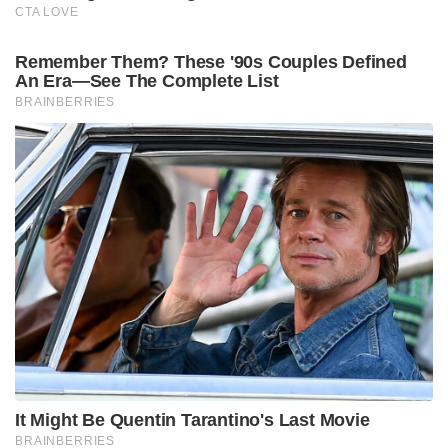
അഹ്ലാദകരമായ ഈ ചരിത്ര സംഭവത്തിൽ മുസ്ലീം
ലീഗിന് സന്തോഷിക്കാൻ കഴിയുന്നില്ല. കാരണം, മുസ്ലീം
ലീഗാണ് മുനമ്പം പ്രശ്നം ഉണ്ടാക്കിയത്. മുനമ്പം ഭൂമി
വിൽക്കാൻ തീരുമാനിക്കുമ്പോൾ മുസ്ലീം ലീഗുകാരാണ്
ഫറൂഖ് കോളേജ് ട്രസ്റ്റ് ഭരിച്ചിരുന്നത്. മുസ്ലീം ലീഗുകാർ
മുനമ്പത്തെ ജനങ്ങൾക്ക് ഭൂമി വിറ്റ് പണം വാങ്ങി . വിറ്റ
ഭൂമി തിരിച്ചു വഖഫ് ഭൂമിയാണെന്നു പ്രഖ്യാപിക്കുന്നത്
മുസ്ലീം ലീഗിൻ്റെ മതനേതാവായ പാണക്കാട്ട്
തങ്ങളാണ്. മസ്ലീലീഗുകാരാണ് മുനമ്പത്തുകാരിൽ
നിന്നും തിരിച്ചെടുത്തു ഭൂമി വഖഫാക്കണം എന്ന്
ആവശ്യപ്പെട്ടത്.
ഈ ചതിയിൽ, മുസ്ലീങ്ങളെ തൃപ്തിപ്പെടുത്താൻ വേണ്ടി
എൽ ഡി എഫും യു ഡി എഫും പങ്കാളികളായി.
മുനമ്പത്തുകാരെ ചതിക്കാൻ രണ്ടു കൂട്ടരും ഒന്നിച്ചു.
പാണക്കാട്ട് സാദിഖലി ശിഹാബ് തങ്ങൾ കാര്യം
അറിഞ്ഞിട്ടും നിരന്തരം നുണ പ്രചരിപ്പിച്ചു
കൊണ്ടിരിക്കുന്നു. “ഇന്നു മുസ്ലീം പള്ളി; നാളെ
ക്രിസ്ത്യൻ പള്ളി ” തങ്ങൾ നിഷ്കളങ്കമായി