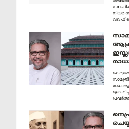
ശരീയത്
സ്ഥാപിക
നിയമ ഭ
വഖഫ് ബി
സാമ
ആക്
ഇസ്ല
രാധാ
കേരളത്ത
സാമൂതി
രാധാകൃ
ദ്രോഹി
പ്രവർത്തി
നെഹ
ചെയ്യ