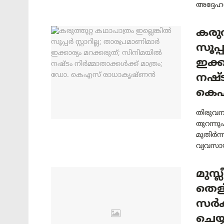
അദ്ദേഹത
കരുത
സൂപ്
ഇക്ക
നഷ്ട
കെഎ
തിരുവനന
തുറന്നു
മുതിർന
വ്യവസായ
മുസ്
തെളി
സർക്
ചെയ്