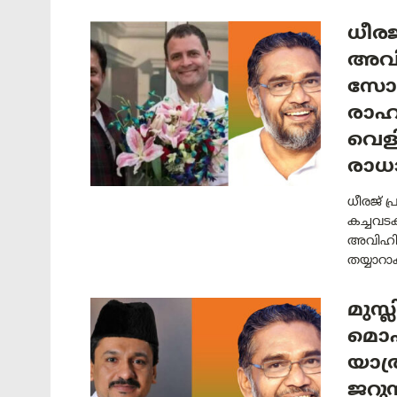
ധീരജ
അവി
സോണ
രാഹ
വെളി
രാധ
ധീരജ് പ
കച്ചവട
അവിഹിത
തയ്യാറ
മുസ്
മൊഹമ
യാത്
ജറുസ