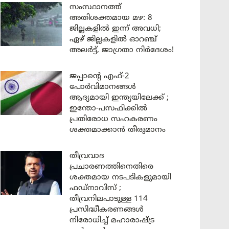
സംസ്ഥാനത്ത്
അതിശക്തമായ മഴ: 8
ജില്ലകളിൽ ഇന്ന് അവധി;
ഏഴ് ജില്ലകളിൽ ഓറഞ്ച്
അലർട്ട്, ജാഗ്രതാ നിർദേശം!
ജപ്പാന്റെ എഫ്-2
പോർവിമാനങ്ങൾ
ആദ്യമായി ഇന്ത്യയിലേക്ക് ;
ഇന്തോ-പസഫിക്കിൽ
പ്രതിരോധ സഹകരണം
ശക്തമാക്കാൻ തീരുമാനം
തീവ്രവാദ
പ്രചാരണത്തിനെതിരെ
ശക്തമായ നടപടികളുമായി
ഫഡ്നാവിസ് ;
തീവ്രനിലപാടുള്ള 114
പ്രസിദ്ധീകരണങ്ങൾ
നിരോധിച്ച് മഹാരാഷ്ട്ര