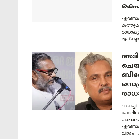
കെഎ
എറണാകു
കത്തുക
രാധാകൃ
രൂപീകൃത
അടി
ചെയ
ബിന
സെക
രാധ
കൊച്ചി
പോലീസി
വാചാലര
എറണാക
വിശ്വം ...