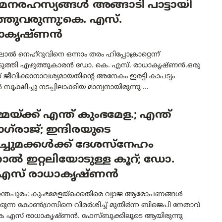
നരഹസ്യങ്ങൾ അങ്ങാടി പാട്ടായി
്തുവരുന്നു;കെ. എസ്.
ാകൃഷ്ണൻ
 നെഹ്റുവിനെ ഒന്നാം തരം ഹിപ്പോക്രാറ്റെന്ന്
്പെടുത്തി എഴുത്തുകാരൻ ഡോ. കെ. എസ്. രാധാകൃഷ്ണൻ.ഒരു
് ജീവിക്കാനാവശ്യമായതിൻ്റെ അനേകം ഇരട്ടി കാപട്യം
സൂക്ഷിച്ചു നടപ്പിലാക്കിയ മാന്യനായിരുന്നു ...
്മയ്ക്ക് എന്ത് കുംഭമേള.; എന്ത്
ാഗ്‌രാജ്; ഇന്ദിരയുടെ
്ചുമക്കൾക്ക് ദേശസ്‌നേഹം
ാൽ ഇറ്റലിയോടുള്ള കൂറ്; ഡോ.
എസ് രാധാകൃഷ്ണൻ
ന്തപുരം: കുംഭമേളയ്‌ക്കെതിരെ വ്യാജ ആരോപണങ്ങൾ
്കുന്ന കോൺഗ്രസിനെ വിമർശിച്ച് മുതിർന്ന ബിജെപി നേതാവ്
 എസ് രാധാകൃഷ്ണൻ. ഫേസ്ബുക്കിലൂടെ ആയിരുന്നു