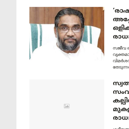
‘രാഷ
അപ്പ
ഒളിക
രാധ
സജീവ ര
വ്യക്തമ
വിമർശന
തേടുന്ന
സ്വത
സംവി
കല്പ
മുക
രാധ