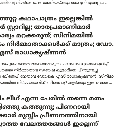
്തിന്റെ വിമർശനം. സോണിയയ്ക്കും രാഹുലിനുമെല്ലാം ...
്തുറ്റ കഥാപാത്രം ഇല്ലെങ്കിൽ
പർ സ്റ്റാറില്ല; താരപ്രമാണിമാർ
ാര്യം മറക്കരുത്; സിനിമയിൽ
ം നിർമ്മാതാക്കൾക്ക് മാത്രം; ഡോ.
സ് രാധാകൃഷ്ണൻ
്തപുരം: താരരാജാക്കാന്മാരുടെ പണക്കൊള്ളയെക്കുറിച്ച്
പറഞ്ഞ നിർമ്മാതാവ് സുരേഷ് കുമാറിനെ പിന്തുണച്ച്
്ന ബിജെപി നേതാവ് ഡോ.കെ.എസ് രാധാകൃഷ്ണൻ. സിനിമാ
ത്തിൽ നിർമ്മാതാവിന് ഒഴികെ മറ്റ് ആർക്കും ഇന്നേവരെ ...
ലീം ലീഗ് എന്ന പേരിൽ തന്നെ മതം
ഞ്ഞു കത്തുന്നു; പിണറായി
കാർ മുസ്ലീം പ്രീണനത്തിനായി
യാത്ത വേലത്തരങ്ങൾ ഇല്ലെന്ന്