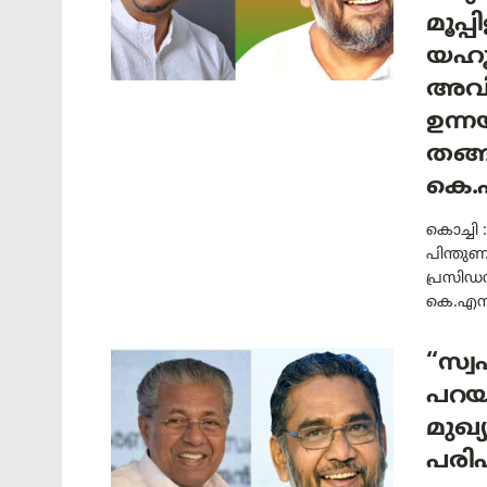
മൂപ്
യഹൂദ
അവ
ഉന്ന
തങ്ങ
കെ.
കൊച്ചി 
പിന്തു
പ്രസിഡ
കെ.എസ് 
“സ്വ
പറയര
മുഖ്
പരി