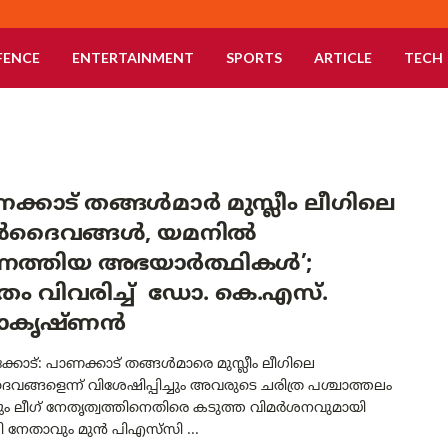
FENCE
ENTERTAINMENT
SPORTS
ARTICLE
TECH
ക്കാട് തങ്ങൾമാർ മുസ്ലീം ലീഗിലെ
ദൈവങ്ങൾ, യമനിൽ
്നെത്തിയ അഭയാർത്ഥികൾ’;
്രം വിവരിച്ച് ഡോ. കെ.എസ്.
ാകൃഷ്ണൻ
കോട്: പാണക്കാട് തങ്ങൾമാരെ മുസ്ലീം ലീഗിലെ
്ങളെന്ന് വിശേഷിപ്പിച്ചും അവരുടെ ചരിത്ര പശ്ചാത്തലം
ചും ലീഗ് നേതൃത്വത്തിനെതിരെ കടുത്ത വിമർശനവുമായി
 നേതാവും മുൻ പിഎസ്‌സി ...