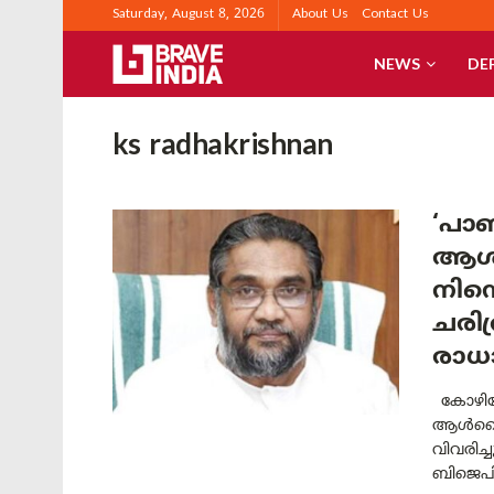
Saturday, August 8, 2026
About Us
Contact Us
NEWS
DE
ks radhakrishnan
‘പാണ
ആൾ
നിന
ചരിത
രാധ
കോഴിക്
ആൾദൈവങ
വിവരിച്
ബിജെപി