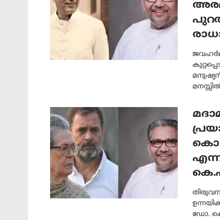
അരമ
പുറത
രാധ
ജവഹർലാൽ
കുറ്റപ
മനുഷ്യന
മനസ്സിൽ 
മദാമ
പ്രയ
കൊച
എന്ന
കെ.
തിരുവന
ഉന്നയിക
ഡോ. കെ