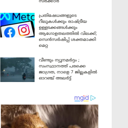
സർക്കാർ
പ്രതിഷേധങ്ങളുടെ
റീലുകൾക്കും രാഷ്ട്രീയ
ഉള്ളടക്കങ്ങൾക്കും
ആഗോളതലത്തിൽ വിലക്ക്;
സെൻസർഷിപ്പ് ശക്തമാക്കി
മെറ്റ
വീണ്ടും ന്യൂനമർദ്ദം ;
സംസ്ഥാനത്ത് പരക്കെ
ജാഗ്രത, നാളെ 7 ജില്ലകളിൽ
ഓറഞ്ച് അലർട്ട്