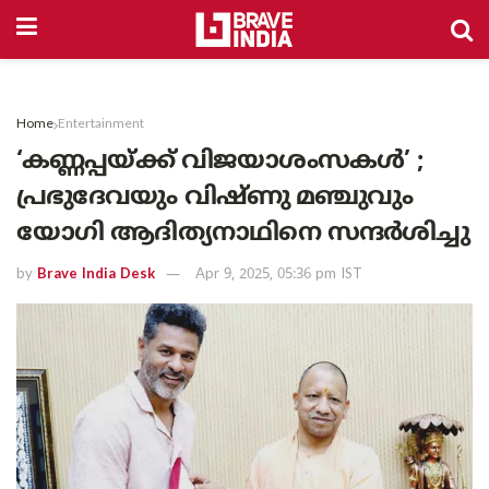
Home
Entertainment
‘കണ്ണപ്പയ്ക്ക് വിജയാശംസകൾ’ ;
പ്രഭുദേവയും വിഷ്ണു മഞ്ചുവും
യോഗി ആദിത്യനാഥിനെ സന്ദർശിച്ചു
by
Brave India Desk
Apr 9, 2025, 05:36 pm IST