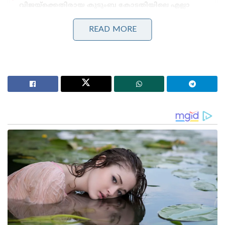
വിജയ്ക്കെതിരായ കുടുംബ കോടതിയിലെ എല്ലാ
നടപടികളും അവസാനിപ്പിച്ചു
ഞാൻ പേളി മാണി; ഇഷ്ടനിറം കാവി;എനിക്ക്
READ MORE
അഭിപ്രായ സ്വാതന്ത്ര്യമുണ്ട് ; ക്രൂശിച്ച്‌ സോഷ്യൽ
മീഡിയ
ചിത്രം ഏപ്രിൽ 25 ന് റിലീസ് ചെയ്യാനായിരുന്നു ആദ്യം
തീരുമാനിച്ചിരുന്നത്, എന്നാൽ നിർമ്മാതാക്കൾ
അടുത്തിടെ റിലീസ് തീയതി
മാറ്റിവയ്ക്കുകയായിരുന്നു.ചിത്രത്തിൻറെ റിലീസ്
തീയ്യതി ഇതുവരെ പ്രഖ്യാപിച്ചിട്ടില്ല. ചിത്രത്തിൽ വിഷ്ണു
മഞ്ചുവാണ് കണ്ണപ്പയായി അഭിനയിക്കുന്നത്. പ്രീതി
മുകുന്ദൻ മോഹൻലാൽ, അക്ഷയ് കുമാർ, പ്രഭാസ്,
കാജൽ അഗർവാൾ എന്നിവരും ചിത്രത്തിൽ
പ്രധാനവേഷത്തിലെത്തുന്നു. ചിത്രത്തിലെ ഒരു
ഗാനത്തിന് നൃത്തസംവിധാനം ചെയ്യുന്നത്
പ്രഭുദേവയാണ്.