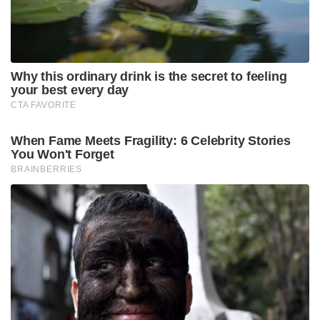
Tags:
prabhudeva kannappa
prabhudeva meets yogi adityanath