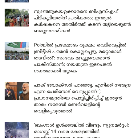
നുഴഞ്ഞുകയറ്റക്കാരനെ ബിഎസ്എഫ്
പിടികൂടിയതിന് പ്രതികാരം; ഇന്ത്യൻ
കർഷകനെ അതിർത്തി കടന്ന് തട്ടിയെടുത്ത്
ബംഗ്ലാദേശികൾ
Pokയിൽ പ്രക്ഷോഭം രൂക്ഷം; വെടിവെപ്പിൽ
ബ്രിട്ടീഷ് പൗരൻ കൊല്ലപ്പെട്ടു, മറ്റൊരാൾ
തടവിൽ!’: സംഭവം മറച്ചുവെക്കാൻ
പാകിസ്താൻ; നയതന്ത്ര ഇടപെടൽ
ശക്തമാക്കി യുകെ
പാക് ബോക്സർ പറഞ്ഞു, എനിക്ക് നരേന്ദ്ര
എന്ന പേരിനോട് വെറുപ്പാണ്!’;
പ്രധാനമന്ത്രിയെ പൊട്ടിച്ചിരിപ്പിച്ച് ഇന്ത്യൻ
താരം നരേന്ദർ ബെർവാളിന്റെ
വെളിപ്പെടുത്തൽ!
‘ബംഗാൾ ഉൾക്കടലിൽ വീണ്ടും ന്യൂനമർദ്ദം!;
ഓഗസ്റ്റ് 14 വരെ കേരളത്തിൽ