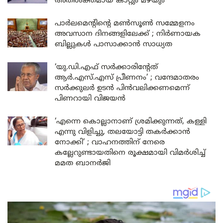
അതിശക്തമായ കാറ്റും മഴയും
പാർലമെന്റിന്റെ മൺസൂൺ സമ്മേളനം
അവസാന ദിനങ്ങളിലേക്ക് ; നിർണായക
ബില്ലുകൾ പാസാക്കാൻ സാധ്യത
‘യു.ഡി.എഫ് സർക്കാരിന്റേത്
ആർ.എസ്.എസ് പ്രീണനം’ ; വന്ദേമാതരം
സർക്കുലർ ഉടൻ പിൻവലിക്കണമെന്ന്
പിണറായി വിജയൻ
‘എന്നെ കൊല്ലാനാണ് ശ്രമിക്കുന്നത്, കള്ളി
എന്നു വിളിച്ചു, തലയോട്ടി തകർക്കാൻ
നോക്കി’ ; വാഹനത്തിന് നേരെ
കല്ലേറുണ്ടായതിനെ രൂക്ഷമായി വിമർശിച്ച്
മമത ബാനർജി