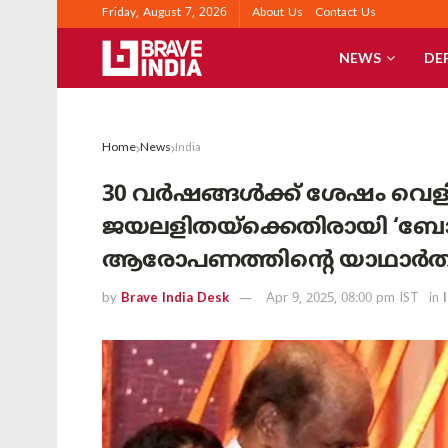
Friday, August 7, 2026
About Us
Contact Us
NEWS
DE
Home
News
India
30 വർഷങ്ങൾക്ക് ശേഷം വെളി
ജയലളിതയ്‌ക്കെതിരായി ‘ബോ
ആരോപണത്തിന്റെ യാഥാർത്ഥ്
by
Brave India Desk
Apr 9, 2025, 08:00 pm IST
in