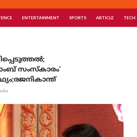
FENCE
ENTERTAINMENT
SPORTS
ARTICLE
TECH
പ്പെടുത്തൽ;
ംബ് സംസ്‌കാരം’
യം;രജനികാന്ത്
India