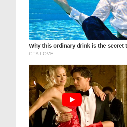
‘അദ്ദേഹത്തെക്കുറിച്ച് (ആർഎംവി) സംസാരി
ബാഷയുടെ 100 ദിവസത്തെ പരിപാടിയിൽ അദ്ദ
ഒരു മന്ത്രി എന്റെ അരികിൽ നിൽക്കുമ്പോൾ
സംസാരിക്കാൻ പാടില്ലായിരുന്നു. അന്ന് അ
സർക്കാരിനെതിരായ പ്രസംഗത്തെ എതിർക്ക
നിന്ന് നീക്കി.വേദി പങ്കിടുമ്പോൾ രജനീകാ
അനുവദിച്ചുവെന്ന് ചോദ്യം ചെയ്തതായും താ
‘ആ രാത്രി എനിക്ക് ഉറങ്ങാൻ കഴിഞ്ഞില്ല, ഇ
രജനീകാന്ത് പറഞ്ഞു, പിറ്റേന്ന് രാവിലെ ആ
കൂട്ടിച്ചേർത്തു. എന്നിരുന്നാലും, മന്ത്രി ആ
അത് മറക്കാൻ പറഞ്ഞു, പകരം സിനിമയുടെ ഷൂട്ട
സംഭവിക്കാത്തതുപോലെ അദ്ദേഹം പെരുമാറി,
മാറി.’അന്നത്തെ മുഖ്യമന്ത്രിയോട് ഇക്കാര്
ചോദിച്ചു. പക്ഷേ അവർ തന്റെ തീരുമാനത്തിൽ
നിങ്ങളുടെ പേര് നശിപ്പിക്കരുത്. കൂടാതെ