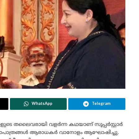
WhatsApp
Telegram
ക്കളുടെ തലൈവരായി വളർന്ന കഥയാണ് സൂപ്പർസ്റ്റാർ
 കഥാപാത്രങ്ങൾ ആരാധകർ വാനോളം ആഘോഷിച്ചു.