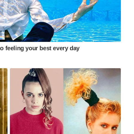
ക്കുന്നതിൽ എനിക്ക് വളരെ സന്തോഷമുണ്ട് …
േഹം ഒരു നിർമ്മാതാവായി വേദിയിലായിരുന്നു.
 ബോംബ് സംസ്‌കാരത്തെക്കുറിച്ച് ഞാൻ
ദ്ദേഹം എഐഎഡിഎംകെ മന്ത്രിയായിരുന്നു,
ാത്തതിനാൽ ജയലളിത അദ്ദേഹത്തെ സ്ഥാനത്ത്
ന്തിന് സർക്കാരിനെ വിമർശിക്കാൻ അദ്ദേഹം എങ്ങനെ
രം പറഞ്ഞു.
എംവിയുമായി ബന്ധപ്പെടാനും കഴിഞ്ഞില്ല,’
ർഎംവിയെ വിളിച്ച് സംഭവത്തിന് ക്ഷമ ചോദിച്ചതായി
 കാര്യം മാന്യമായി തള്ളിക്കളഞ്ഞു, രജനീകാന്തിനോട്
ിംഗ് ഷെഡ്യൂളിനെക്കുറിച്ച് ചോദിച്ചു. ‘ഒന്നും
’ രജനീകാന്ത് പറഞ്ഞു, ‘ഈ സംഭവം ഒരു മുറിവായി
യം വിശദീകരിക്കാമോ എന്ന് ഞാൻ അദ്ദേഹത്തോട്
 നിന്ന് മാറില്ലെന്ന് അദ്ദേഹം പറഞ്ഞു. അതിനാൽ,
, നിങ്ങൾ അവരുമായി ഒരു വാക്ക് പറഞ്ഞതിന് ശേഷം