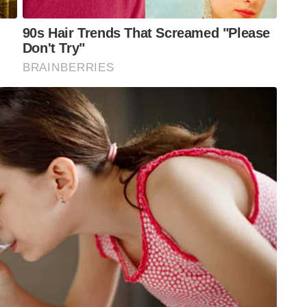
ണ്ടാണ് അദ്ദേഹം ഒരു മികച്ച മനുഷ്യനും
്ഞു.അത് ഒരിക്കലും ഉണങ്ങാത്ത ഒരു മുറിവാണ്,
ാരിച്ചത് ഞാനായിരുന്നു, അതിനുശേഷം
ുമായിരുന്നില്ല,’ രജനീകാന്ത് പറഞ്ഞു.