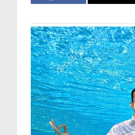
ബാഷെയുടെ വിജയാഘോഷത്തിനിടെയായിരുന
തമിഴ്‌നാട് സർക്കാരിനെതിരെ ആഞ്ഞടിച്ചു.
വസിക്കാനാവുന്നില്ല. മണിരത്‌നത്തിന് എന്താ
കുടിക്കുമ്പോൾ വീട്ടിൽ വീണത് ബോംബാണ്.
ബോംബ് സംസ്‌കാരമാണ് നടക്കുന്നത്. അത് അ
ചെയ്യുന്നില്ല. ഇങ്ങനെ തുടർന്നാൽ നമ്മുടെ 
പരാമർശം. ഇപ്പോഴിതാ അന്നത്തെ സംഭവങ്ങള
2024 ഏപ്രിൽ 9 ന് 97 വയസ്സിൽ അന്തരിച്ച മു
പ്രശസ്ത ചലച്ചിത്ര നിർമ്മാതാവുമായ ആർഎ
പുറത്തിറങ്ങിയ ഒരു വീഡിയോയിലാണ് രജനി സ
‘ബാഷ’ എന്ന സിനിമയുടെ നൂറാം ദിനാഘോഷ
വിവാദങ്ങളെക്കുറിച്ച് നടൻ തുറന്നു പറഞ്ഞു.
വേദിയിലിരിക്കെ ‘ബോംബ് സംസ്‌കാരം’ എ
ഒരു രാഷ്ട്രീയ പ്രത്യാഘാതത്തിന് കാരണമായെന