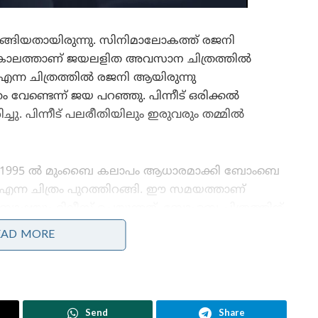
്ങിയതായിരുന്നു. സിനിമാലോകത്ത് രജനി
അതേ കാലത്താണ് ജയലളിത അവസാന ചിത്രത്തിൽ
എന്ന ചിത്രത്തിൽ രജനി ആയിരുന്നു
വേണ്ടെന്ന് ജയ പറഞ്ഞു. പിന്നീട് ഒരിക്കൽ
ു. പിന്നീട് പലരീതിയിലും ഇരുവരും തമ്മിൽ
1995 ൽ മുംബൈ കലാപം ആധാരമാക്കി ബോംബെ
എന്ന ചിത്രം പുറത്തിറങ്ങി. ഈ സമയത്താണ്
ബാഷയും റിലീസ് ചെയ്യുന്നത്. ബോംബെ ചിത്രത്തിന്
പിന്നാലെ മണിരത്‌നത്തിന്റെ ചെന്നൈയിലെ
EAD MORE
വസതിയിലേക്ക് ബോംബേറുണ്ടായി. അൽ ഉമ എന്ന
ഭീകരസംഘടനയായിരുന്നു ഇതിന് പിന്നിലെന്നാണ്
വിവരം. എന്നിരുന്നാലും ബോംബ് ആക്രമണം
ജയലളിത സർക്കാരിനെതിരായ വടിയായി
Send
Share