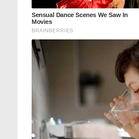
ഞാൻ തിരികെ ചേരേണ്ട ആവശ്യമില്ല. അതുകൊ
യഥാർത്ഥ കിംഗ് മേക്കറുമായത്,’ താരം പറഞ
കാരണം അന്ന് വേദിയിൽ അവസാനമായി സംസ
അദ്ദേഹത്തിന് അതിനോട് പ്രതികരിക്കാൻ കഴിയ
Tags:
rajinikanth
reveals
Jayalalithaa