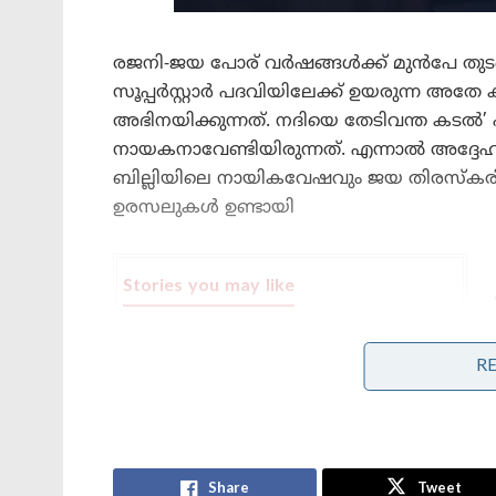
രജനി-ജയ പോര് വർഷങ്ങൾക്ക് മുൻപേ തുടങ
സൂപ്പർസ്റ്റാർ പദവിയിലേക്ക് ഉയരുന്ന 
അഭിനയിക്കുന്നത്. നദിയെ തേടിവന്ത കടൽ’ 
നായകനാവേണ്ടിയിരുന്നത്. എന്നാൽ അദ്ദേഹം 
ബില്ലിയിലെ നായികവേഷവും ജയ തിരസ്‌കരിച്ച
ഉരസലുകൾ ഉണ്ടായി
Stories you may like
കരിങ്കടൽ ആക്രമണം: കാണാതായ
ഇന്ത്യൻ നാവികരെ
R
കണ്ടെത്താനായില്ലെന്ന് കേന്ദ്ര സർക്കാർ
സുപ്രീം കോടതിയിൽ
ജന്തർ മന്തറിൽ പ്രതിഷേധങ്ങൾക്ക്
വിലക്ക് ഏർപ്പെടുത്തണമെന്ന് ഹർജി ;
കേന്ദ്ര സർക്കാരിനോട് നിലപാട് തേടി
കോടതി
Share
Tweet