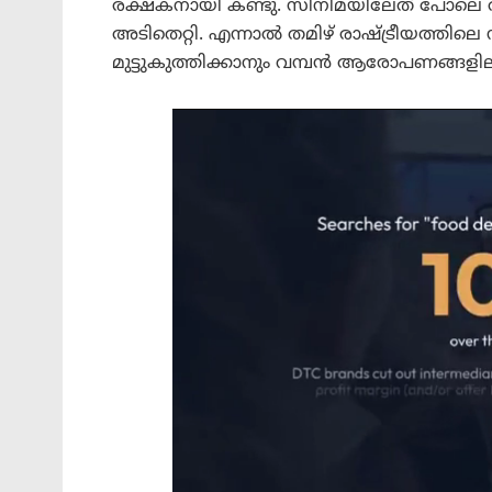
രക്ഷകനായി കണ്ടു. സിനിമയിലേത് പോലെ രാ
അടിതെറ്റി. എന്നാൽ തമിഴ് രാഷ്ട്രീയത്ത
മുട്ടുകുത്തിക്കാനും വമ്പൻ ആരോപണങ്ങളി