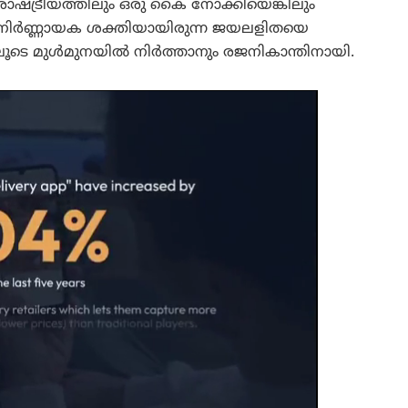
ഷ്ട്രീയത്തിലും ഒരു കൈ നോക്കിയെങ്കിലും
ിലെ നിർണ്ണായക ശക്തിയായിരുന്ന ജയലളിതയെ
ലൂടെ മുൾമുനയിൽ നിർത്താനും രജനികാന്തിനായി.