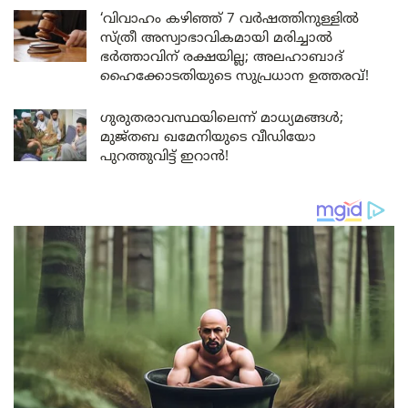
‘വിവാഹം കഴിഞ്ഞ് 7 വർഷത്തിനുള്ളിൽ
സ്ത്രീ അസ്വാഭാവികമായി മരിച്ചാൽ
ഭർത്താവിന് രക്ഷയില്ല; അലഹാബാദ്
ഹൈക്കോടതിയുടെ സുപ്രധാന ഉത്തരവ്!
ഗുരുതരാവസ്ഥയിലെന്ന് മാധ്യമങ്ങൾ;
മുജ്തബ ഖമേനിയുടെ വീഡിയോ
പുറത്തുവിട്ട് ഇറാൻ!