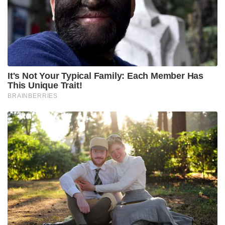
പ്രസാദങ്ങൾ നൽകിവരുന്നത്. ടാൻഗ്രയിൽ
സ്ഥിതിചെയ്യുന്ന ഈ ക്ഷേത്രത്തിന് 60 വർഷത്തെ
പഴക്കമാണ് ഉള്ളത്. ചൈനീസ് കാളി മന്ദിർ എന്നും ഈ
ക്ഷേത്രം അറിയപ്പെടാറുണ്ട്. ചൈനീസ്
ആഭ്യന്തരയുദ്ധകാലത്ത് കൊൽക്കത്തയിൽ
അഭയാർത്ഥികളായി എത്തിയ ചൈനക്കാരാണ് ഈ
ക്ഷേത്രത്തിൽ കൂടുതലായി ആരാധന
നടത്തിയിരുന്നത് എന്നുള്ളതിനാലാണ് ഇത്തരം ഒരു
വൈവിധ്യമാർന്ന ആചാരം ഈ ക്ഷേത്രത്തിന്
കൈവന്നിട്ടുള്ളത്. ഇന്ന് ഈ വ്യത്യസ്തമായ
ആരാധനാരീതികൾ കണ്ടറിയുന്നതിനായി നിരവധി
ഭക്തരാണ് ഈ ക്ഷേത്രത്തിൽ എത്തിച്ചേരാറുള്ളത്.
Tags:
kolkata
Chinese kali mandir
noodles prasad