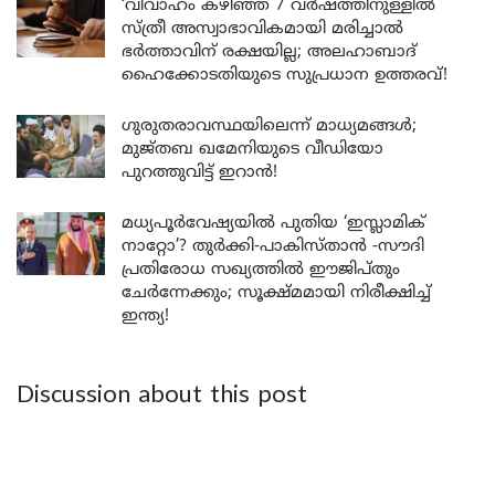
‘വിവാഹം കഴിഞ്ഞ് 7 വർഷത്തിനുള്ളിൽ
സ്ത്രീ അസ്വാഭാവികമായി മരിച്ചാൽ
ഭർത്താവിന് രക്ഷയില്ല; അലഹാബാദ്
ഹൈക്കോടതിയുടെ സുപ്രധാന ഉത്തരവ്!
ഗുരുതരാവസ്ഥയിലെന്ന് മാധ്യമങ്ങൾ;
മുജ്തബ ഖമേനിയുടെ വീഡിയോ
പുറത്തുവിട്ട് ഇറാൻ!
മധ്യപൂർവേഷ്യയിൽ പുതിയ ‘ഇസ്ലാമിക്
നാറ്റോ’? തുർക്കി-പാകിസ്താൻ -സൗദി
പ്രതിരോധ സഖ്യത്തിൽ ഈജിപ്തും
ചേർന്നേക്കും; സൂക്ഷ്മമായി നിരീക്ഷിച്ച്
ഇന്ത്യ!
Discussion about this post