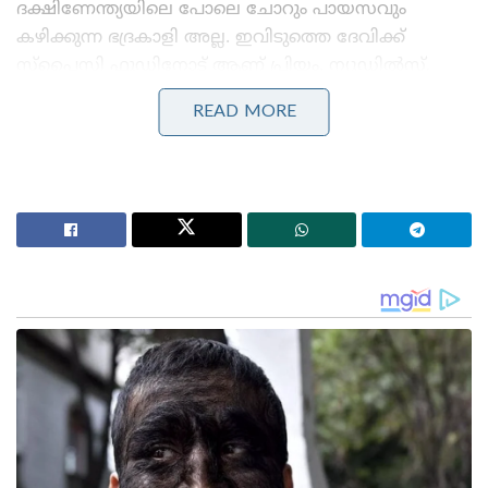
ദക്ഷിണേന്ത്യയിലെ പോലെ ചോറും പായസവും
കഴിക്കുന്ന ഭദ്രകാളി അല്ല. ഇവിടുത്തെ ദേവിക്ക്
സ്പൈസി ഫുഡിനോട് ആണ് പ്രിയം. ന്യൂഡിൽസ്,
ഫ്രൈഡ് റൈസ്, മോമോസ് എന്നിവയെല്ലാമാണ് ഈ
READ MORE
ക്ഷേത്രത്തിലെ ദേവിക്ക് പ്രസാദമായി സമർപ്പിക്കുന്നത്.
Stories you may like
ദേശീയ ചിഹ്നങ്ങളെ അപമാനിക്കുന്നവർക്ക് ഇന്ത്യയിൽ
ജീവിക്കാൻ അർഹതയില്ലെന്ന് യോഗി ആദിത്യനാഥ്:
ലഖ്‌നൗവിൽ തിരംഗ യാത്രയ്ക്ക് തുടക്കം
‘ഭക്ഷണം കഴിച്ചതിന് പിന്നാലെ മരണം;
പാകിസ്താനിൽ ലഷ്കർ കമാൻഡർ കൊല്ലപ്പെട്ടു!’:
അജ്ഞാത തോക്കുധാരികളുടെ പേടിസ്വപ്നത്തിൽ
ഭീകരർ
ഇന്തോ-ചൈനീസ് പൈതൃകം പിന്തുടരുന്നതിനാലാണ്
ഈ ക്ഷേത്രത്തിൽ ഇത്തരത്തിലുള്ള വ്യത്യസ്തമായ