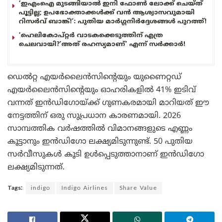
‘ഇഎംഐ മുടങ്ങിയാൽ ഇനി ഫോൺ ലോക്ക് ചെയ്ത്
പൂട്ടില്ല; ഉപഭോക്താക്കൾക്ക് വൻ ആശ്വാസവുമായി
റിസർവ് ബാങ്ക്!’: പുതിയ മാർഗ്ഗനിർദ്ദേശങ്ങൾ പുറത്ത്!
‘ഹെലികോപ്റ്റർ വാടകക്കെടുത്തിന് എത്ര
ചെലവായി?’അത് രഹസ്യമാണ്’ എന്ന് സർക്കാർ!
ഡെൽറ്റ എയർലൈൻസിന്റെയും യുണൈറ്റഡ്
എയർലൈൻസിന്റെയും ഓഹരികളിൽ 41% ഇടിവ്
വന്നത് ഇൻഡിഗോയ്ക്ക് ഗുണകരമായി മാറിയത് ഈ
നേട്ടത്തിന് ഒരു സുപ്രധാന കാരണമായി. 2026
സാമ്പത്തിക വർഷത്തിൽ വിമാനങ്ങളുടെ എണ്ണം
കൂട്ടാനും ഇൻഡിഗോ ലക്ഷ്യമിടുന്നുണ്ട്. 50 പുതിയ
സർവീസുകൾ കൂടി ഉൾപ്പെടുത്താനാണ് ഇൻഡിഗോ
ലക്ഷ്യമിടുന്നത്.
Tags:
indigo
Indigo Airlines
Share Value