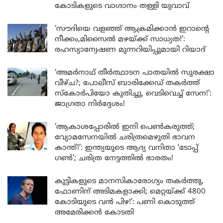
കോടികളുടെ വാഗ്ദാനം തള്ളി യുവാവ്
‘സൗദിയെ വളഞ്ഞ് ആക്രമിക്കാൻ ഇറാന്റെ
നീക്കം,മിസൈൽ മഴയ്ക്ക് സാധ്യത!’:
രഹസ്യാന്വേഷണ മുന്നറിയിപ്പുമായി റിയാദ്
‘അമർനാഥ് തീർത്ഥാടന പാതയിൽ സുരക്ഷാ
വീഴ്ച?; പോലീസ് ബാരിക്കേഡ് തകർത്ത്
സ്കോർപിയോ കുതിച്ചു, വെടിവെച്ച് സേന!’:
ജാഗ്രതാ നിർദ്ദേശം!
‘ആകാശപ്പോരിൽ ഇനി പെൺകരുത്ത്;
വ്യോമസേനയിൽ ചരിത്രമെഴുതി ഭാവന
കാന്ത്!’: ഇന്ത്യയുടെ ആദ്യ വനിതാ ‘ടോപ്പ്
ഗൺ’; ചരിത്ര നേട്ടത്തിൽ ഭാരതം!
കുട്ടികളുടെ മാനസികാരോഗ്യം തകർത്തു,
ഫോണിന് അടിമകളാക്കി; മെറ്റയ്ക്ക് 4800
കോടിയുടെ വൻ പിഴ!’: പണി കൊടുത്ത്
അമേരിക്കൻ കോടതി