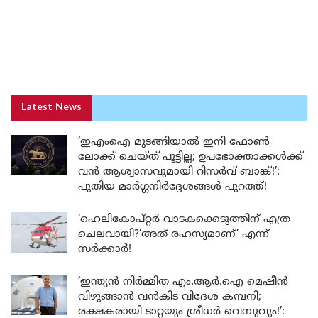
Latest News
‘ഇഎംഐ മുടങ്ങിയാൽ ഇനി ഫോൺ
ലോക്ക് ചെയ്ത് പൂട്ടില്ല; ഉപഭോക്താക്കൾക്ക്
വൻ ആശ്വാസവുമായി റിസർവ് ബാങ്ക്!’:
പുതിയ മാർഗ്ഗനിർദ്ദേശങ്ങൾ പുറത്ത്!
‘ഹെലികോപ്റ്റർ വാടകക്കെടുത്തിന് എത്ര
ചെലവായി?’അത് രഹസ്യമാണ്’ എന്ന്
സർക്കാർ!
‘ഇന്ത്യൻ നിർമ്മിത എം.ആർ.ഐ മെഷീൻ
വിഴുങ്ങാൻ വൻകിട വിദേശ കമ്പനി;
രക്ഷകരായി ടാറ്റയും ശ്രീധർ വെമ്പുവും!’: