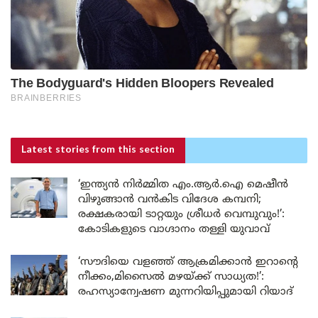
Latest stories
from this section
‘ഇന്ത്യൻ നിർമ്മിത എം.ആർ.ഐ മെഷീൻ
വിഴുങ്ങാൻ വൻകിട വിദേശ കമ്പനി;
രക്ഷകരായി ടാറ്റയും ശ്രീധർ വെമ്പുവും!’:
കോടികളുടെ വാഗ്ദാനം തള്ളി യുവാവ്
‘സൗദിയെ വളഞ്ഞ് ആക്രമിക്കാൻ ഇറാന്റെ
നീക്കം,മിസൈൽ മഴയ്ക്ക് സാധ്യത!’:
രഹസ്യാന്വേഷണ മുന്നറിയിപ്പുമായി റിയാദ്