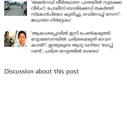
‘അമർനാഥ് തീർത്ഥാടന പാതയിൽ സുരക്ഷാ
വീഴ്ച?; പോലീസ് ബാരിക്കേഡ് തകർത്ത്
സ്കോർപിയോ കുതിച്ചു, വെടിവെച്ച് സേന!’:
ജാഗ്രതാ നിർദ്ദേശം!
‘ആകാശപ്പോരിൽ ഇനി പെൺകരുത്ത്;
വ്യോമസേനയിൽ ചരിത്രമെഴുതി ഭാവന
കാന്ത്!’: ഇന്ത്യയുടെ ആദ്യ വനിതാ ‘ടോപ്പ്
ഗൺ’; ചരിത്ര നേട്ടത്തിൽ ഭാരതം!
Discussion about this post