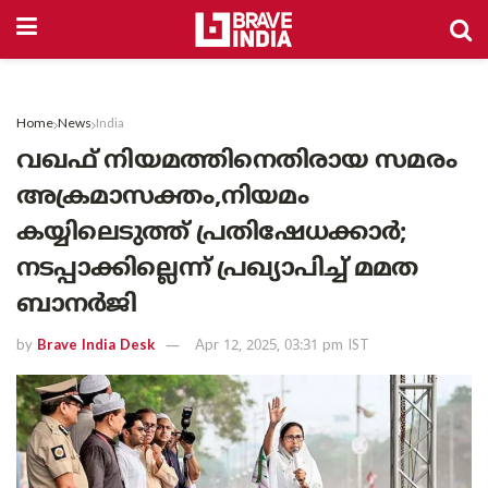
Home
News
India
വഖഫ് നിയമത്തിനെതിരായ സമരം
അക്രമാസക്തം,നിയമം
കയ്യിലെടുത്ത് പ്രതിഷേധക്കാർ;
നടപ്പാക്കില്ലെന്ന് പ്രഖ്യാപിച്ച് മമത
ബാനർജി
by
Brave India Desk
Apr 12, 2025, 03:31 pm IST