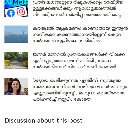
പ്രതിഷേധങ്ങളുടെ റീലുകൾക്കും രാഷ്ട്രീയ
ഉള്ളടക്കങ്ങൾക്കും ആഗോളതലത്തിൽ
വിലക്ക്; സെൻസർഷിപ്പ് ശക്തമാക്കി മെറ്റ
കരിങ്കടൽ ആക്രമണം: കാണാതായ ഇന്ത്യൻ
നാവികരെ കണ്ടെത്താനായില്ലെന്ന് കേന്ദ്ര
സർക്കാർ സുപ്രീം കോടതിയിൽ
ജന്തർ മന്തറിൽ പ്രതിഷേധങ്ങൾക്ക് വിലക്ക്
ഏർപ്പെടുത്തണമെന്ന് ഹർജി ; കേന്ദ്ര
സർക്കാരിനോട് നിലപാട് തേടി കോടതി
‘മുട്ടയെ പേടിക്കുന്നത് എന്തിന്? സ്വാതന്ത്ര്യ
സമര സേനാനികൾ വെടിയുണ്ടകൾ പോലും
ഏറ്റുവാങ്ങിയിരുന്നു’ ; മഹുവാ മൊയ്ത്രയെ
പരിഹസിച്ച് സുപ്രീം കോടതി
Discussion about this post