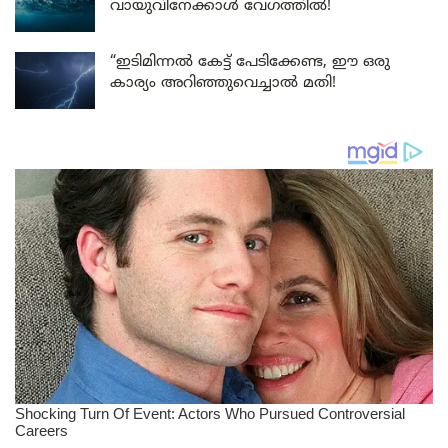
വായുവിനേക്കാൾ വേഗത്തിൽ!
“ഇടിമിന്നൽ കേട്ട് പേടിക്കേണ്ട, ഈ ഒരു
കാര്യം അറിഞ്ഞുവെച്ചാൽ മതി!