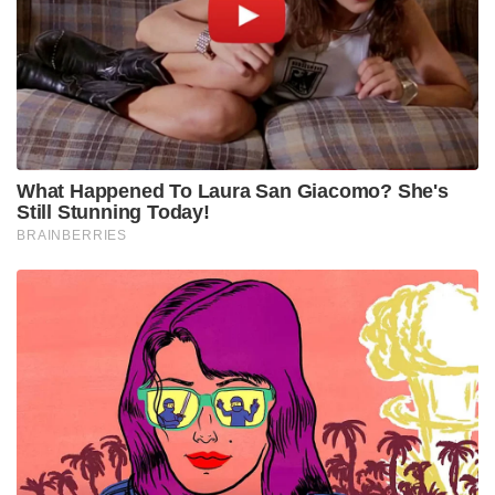
അപ്പോൾ കലാപം എന്തിനാണെന്ന് മമത എക്‌സിൽ
കുറിച്ചു.
എല്ലാ മതങ്ങളിലുമുള്ള എല്ലാ ആളുകളോടും എന്റെ
ആത്മാർത്ഥമായ അഭ്യർത്ഥന, ദയവായി ശാന്തത
പാലിക്കുക, സംയമനം പാലിക്കുക. മതത്തിന്റെ
പേരിൽ ഒരു അനീതിപരമായ പെരുമാറ്റത്തിലും
ഏർപ്പെടരുത്. ഓരോ മനുഷ്യജീവനും വിലപ്പെട്ടതാണ്.
രാഷ്ട്രീയത്തിന് വേണ്ടി കലാപങ്ങൾക്ക്
പ്രേരിപ്പിക്കരുത്. കലാപത്തിന് പ്രേരിപ്പിക്കുന്നവർ
സമൂഹത്തിന് ദോഷം ചെയ്യുകയാണ്,’ അവർ
കൂട്ടിച്ചേർത്തു.
Tags:
mamata banerjee
Won't implement Waqf law'
Waqf law