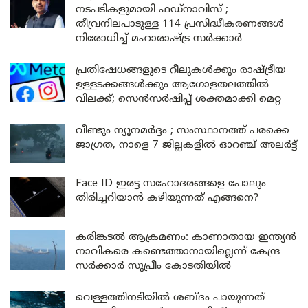
നടപടികളുമായി ഫഡ്നാവിസ് ;
തീവ്രനിലപാടുള്ള 114 പ്രസിദ്ധീകരണങ്ങൾ
നിരോധിച്ച് മഹാരാഷ്ട്ര സർക്കാർ
പ്രതിഷേധങ്ങളുടെ റീലുകൾക്കും രാഷ്ട്രീയ
ഉള്ളടക്കങ്ങൾക്കും ആഗോളതലത്തിൽ
വിലക്ക്; സെൻസർഷിപ്പ് ശക്തമാക്കി മെറ്റ
വീണ്ടും ന്യൂനമർദ്ദം ; സംസ്ഥാനത്ത് പരക്കെ
ജാഗ്രത, നാളെ 7 ജില്ലകളിൽ ഓറഞ്ച് അലർട്ട്
Face ID ഇരട്ട സഹോദരങ്ങളെ പോലും
തിരിച്ചറിയാൻ കഴിയുന്നത് എങ്ങനെ?
കരിങ്കടൽ ആക്രമണം: കാണാതായ ഇന്ത്യൻ
നാവികരെ കണ്ടെത്താനായില്ലെന്ന് കേന്ദ്ര
സർക്കാർ സുപ്രീം കോടതിയിൽ
വെള്ളത്തിനടിയിൽ ശബ്ദം പായുന്നത്