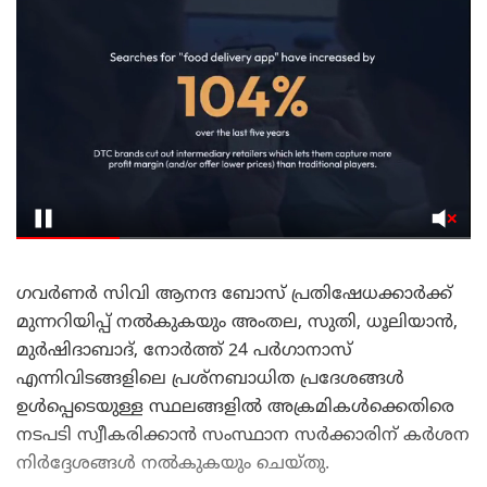
ഗവർണർ സിവി ആനന്ദ ബോസ് പ്രതിഷേധക്കാർക്ക്
മുന്നറിയിപ്പ് നൽകുകയും അംതല, സുതി, ധൂലിയാൻ,
മുർഷിദാബാദ്, നോർത്ത് 24 പർഗാനാസ്
എന്നിവിടങ്ങളിലെ പ്രശ്‌നബാധിത പ്രദേശങ്ങൾ
ഉൾപ്പെടെയുള്ള സ്ഥലങ്ങളിൽ അക്രമികൾക്കെതിരെ
നടപടി സ്വീകരിക്കാൻ സംസ്ഥാന സർക്കാരിന് കർശന
നിർദ്ദേശങ്ങൾ നൽകുകയും ചെയ്തു.