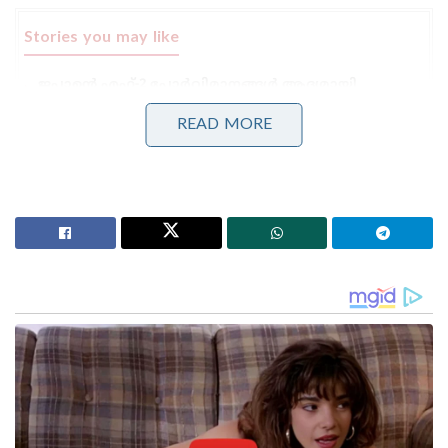
Stories you may like
ജപ്പാന്റെ എഫ്-2 പോർവിമാനങ്ങൾ ആദ്യമായി
ഇന്ത്യയിലേക്ക് ; ഇന്തോ-പസഫിക്കിൽ പ്രതിരോധ
സഹകരണം ശക്തമാക്കാൻ തീരുമാനം
READ MORE
തീവ്രവാദ പ്രചാരണത്തിനെതിരെ ശക്തമായ
നടപടികളുമായി ഫഡ്നാവിസ് ; തീവ്രനിലപാടുള്ള 114
പ്രസിദ്ധീകരണങ്ങൾ നിരോധിച്ച് മഹാരാഷ്ട്ര സർക്കാർ
വഖഫ് നിയമം തന്റെ സർക്കാർ സംസ്ഥാനത്ത്
നടപ്പാക്കില്ലെന്ന് പറഞ്ഞ പശ്ചിമ ബംഗാൾ മുഖ്യമന്ത്രി
മമത ബാനർജി, മുർഷിദാബാദ് ജില്ലയിലെ
അക്രമബാധിത പ്രദേശങ്ങളിലേക്ക് എത്തി
സമാധാനത്തിനായി അഭ്യർത്ഥിച്ചു. ഈ വിഷയത്തിൽ
ഞങ്ങളുടെ നിലപാട് ഞങ്ങൾ വ്യക്തമാക്കിയിട്ടുണ്ട്.
ഞങ്ങൾ ഈ നിയമത്തെ പിന്തുണയ്ക്കുന്നില്ല. ഈ
നിയമം ഞങ്ങളുടെ സംസ്ഥാനത്ത് നടപ്പിലാക്കില്ല.