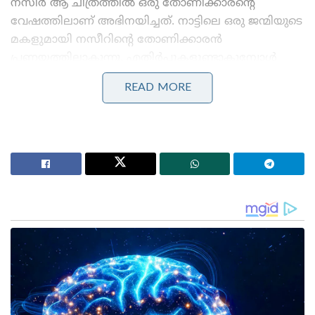
നസീർ ആ ചിത്രത്തിൽ ഒരു തോണിക്കാരന്റെ
വേഷത്തിലാണ് അഭിനയിച്ചത്. നാട്ടിലെ ഒരു ജന്മിയുടെ
മകളുമായി നസീറിന്റെ തോണിക്കാരൻ
പ്രണയത്തിലാകുന്നു. എതിർപ്പുകളുണ്ടാകുമ്പോൾ
അവർ ഒരുമിച്ച് നാടുവിടുന്നു..
READ MORE
നാടുവിട്ട നസീറിന്റെ തോണിക്കാരനു പകരമായി
വേറൊരു തോണിക്കാരൻ സിനിമയിൽ വരുന്നുണ്ട്. ആ
തോണിക്കാരനായി അഭിനയിച്ച നടന് ആദ്യമായാണ്
ഒരു ഡയലോഗ് കിട്ടുന്നത്. അയാൾ തൊട്ടു
മുൻപഭിനയിച്ച സിനിമയിൽ ഡയലോഗൊന്നും
ഉണ്ടായിരുന്നില്ല. ആൾക്കൂട്ടത്തിൽ ഒരാളായി മാത്രമേ
ഉണ്ടായിരുന്നുള്ളൂ..
തോണിക്കടവിൽ നടക്കുന്ന എല്ലാ രംഗങ്ങളും
സ്വാഭാവികമായും ഒരുമിച്ചാണല്ലോ ഷൂട്ട് ചെയ്യുക..
തനിക്ക് പകരം തോണിക്കാരനായി വന്ന നടനെ
സെറ്റിൽ വെച്ച് കണ്ടപ്പോൾ പ്രേം നസീർ .. എനിക്ക്
പകരം വന്ന ആളാണല്ലേ നിങ്ങൾ എന്ന്
ചോദിക്കുകയും ചെയ്തു..