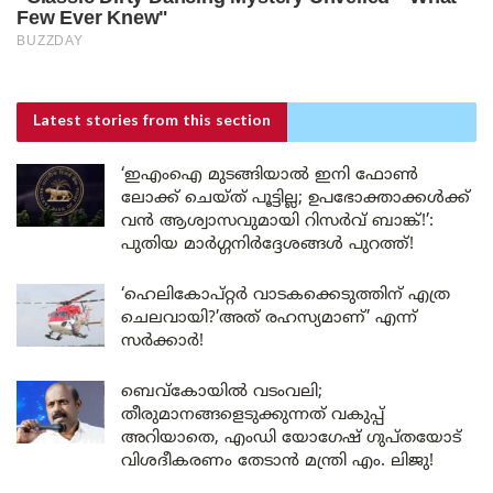
Latest stories
from this section
‘ഇഎംഐ മുടങ്ങിയാൽ ഇനി ഫോൺ
ലോക്ക് ചെയ്ത് പൂട്ടില്ല; ഉപഭോക്താക്കൾക്ക്
വൻ ആശ്വാസവുമായി റിസർവ് ബാങ്ക്!’:
പുതിയ മാർഗ്ഗനിർദ്ദേശങ്ങൾ പുറത്ത്!
‘ഹെലികോപ്റ്റർ വാടകക്കെടുത്തിന് എത്ര
ചെലവായി?’അത് രഹസ്യമാണ്’ എന്ന്
സർക്കാർ!
ബെവ്കോയിൽ വടംവലി;
തീരുമാനങ്ങളെടുക്കുന്നത് വകുപ്പ്
അറിയാതെ, എംഡി യോഗേഷ് ഗുപ്തയോട്
വിശദീകരണം തേടാൻ മന്ത്രി എം. ലിജു!