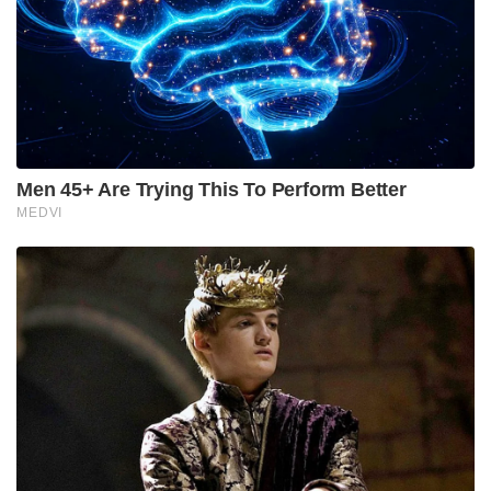
സെറ്റിൽ എല്ലാവരോടും ഒരുപോലെ പെരുമാറുന്ന പ്രേം
നസീർ സാധാരണ പോലെ ചോദിച്ച ആ ചോദ്യം പക്ഷേ
വലിയ ഒരു പ്രവചനമായി മാറി..
പ്രേം നസീറിനു പകരക്കാരനെന്നതിനപ്പുറം മലയാള
സിനിമയിലെ പകരം വെക്കാനാവാത്ത നടനായി ആ
പഴയ തോണിക്കാരൻ ഇന്ന് നിറഞ്ഞ് നിൽക്കുന്നുണ്ട് ..
മുഹമ്മദ് കുട്ടി.. നമ്മുടെ സ്വന്തം മമ്മൂട്ടി..
Stories you may like
മാർവൽ വരെ കോപ്പിയടിച്ച പ്രകൃതിയുടെ
അത്ഭുതം;സ്റ്റീലിനേക്കാൾ 5 ഇരട്ടി ബലമുള്ള
വലകൾ;ചിലന്തി
‘എന്റെ പൊന്നു ചേട്ടാ, കാവി ഈ ബ്രാൻഡിന്റെ
നിറമാണ്; കാവി നിറത്തിനോട് യൂട്യൂബർക്ക്
അസഹിഷ്ണുത;വാ അടപ്പിച്ച് പ്രിയ വാര്യർ