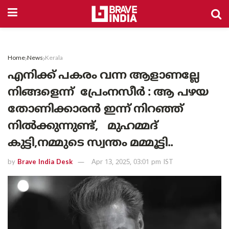
Home
News
Kerala
എനിക്ക് പകരം വന്ന ആളാണല്ലേ
നിങ്ങളെന്ന് പ്രേംനസീർ : ആ പഴയ
തോണിക്കാരൻ ഇന്ന് നിറഞ്ഞ്
നിൽക്കുന്നുണ്ട്, മുഹമ്മദ്
കുട്ടി,നമ്മുടെ സ്വന്തം മമ്മൂട്ടി..
by
Brave India Desk
Apr 13, 2025, 03:01 pm IST