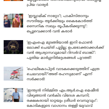
പ്രിയ വാര്യർ
‘ഇസ്ലാമിക് നാറ്റോ’!; പാകിസ്താനും
സൗദിയും തുർക്കിയും കൈകോർത്ത്
സൈനിക സഖ്യം രൂപീകരിക്കുന്നു!’:
ഒപ്പുവെക്കാൻ വൻ കരാർ
‘ഇഎംഐ മുടങ്ങിയാൽ ഇനി ഫോൺ
ലോക്ക് ചെയ്ത് പൂട്ടില്ല; ഉപഭോക്താക്കൾക്ക്
വൻ ആശ്വാസവുമായി റിസർവ് ബാങ്ക്!’:
പുതിയ മാർഗ്ഗനിർദ്ദേശങ്ങൾ പുറത്ത്!
‘ഹെലികോപ്റ്റർ വാടകക്കെടുത്തിന് എത്ര
ചെലവായി?’അത് രഹസ്യമാണ്’ എന്ന്
സർക്കാർ!
‘ഇന്ത്യൻ നിർമ്മിത എം.ആർ.ഐ മെഷീൻ
വിഴുങ്ങാൻ വൻകിട വിദേശ കമ്പനി;
രക്ഷകരായി ടാറ്റയും ശ്രീധർ വെമ്പുവും!’:
കോടികളുടെ വാഗ്ദാനം തള്ളി യുവാവ്