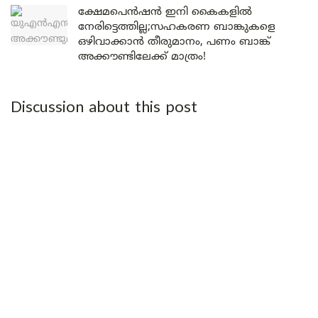
ക്ഷേമപെൻഷൻ ഇനി കൈകളിൽ
നേരിട്ടെത്തില്ല;സഹകരണ ബാങ്കുകളെ
ഒഴിവാക്കാൻ തീരുമാനം, പണം ബാങ്ക്
അക്കൗണ്ടിലേക്ക് മാത്രം!
Discussion about this post