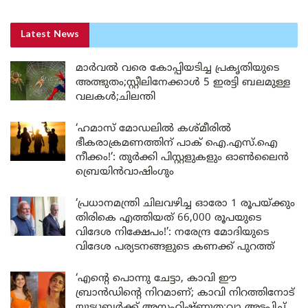
Latest News
മാർവൽ വരെ കോപ്പിയടിച്ച പ്രകൃതിയുടെ
അത്ഭുതം;സ്റ്റീലിനേക്കാൾ 5 ഇരട്ടി ബലമുള്ള
വലകൾ;ചിലന്തി
‘ഹമാസ് മോഡലിൽ കശ്മീരിൽ
ഭീകരാക്രമണത്തിന് പാക് ഐ.എസ്.ഐ
നീക്കം!’: തുർക്കി പിസ്റ്റളുകളും ഓൺലൈൻ
ബ്രെയിൻവാഷിംഗും
‘പ്രധാനമന്ത്രി ചിലവഴിച്ച ഓരോ 1 രൂപയ്ക്കും
തിരികെ എത്തിയത് 66,000 രൂപയുടെ
വിദേശ നിക്ഷേപം!’: നരേന്ദ്ര മോദിയുടെ
വിദേശ പര്യടനങ്ങളുടെ കണക്ക് പുറത്ത്
‘എന്റെ പൊന്നു ചേട്ടാ, കാവി ഈ
ബ്രാൻഡിന്റെ നിറമാണ്; കാവി നിറത്തിനോട്
യൂട്യൂബർക്ക് അസഹിഷ്ണുത;വാ അടപ്പിച്ച്