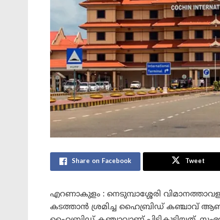
Share on Facebook
Tweet
എറണാകുളം : നെടുമ്പാശ്ശേരി വിമാനത്താവളത
കടത്താൻ ശ്രമിച്ച ഹൈബ്രിഡ് കഞ്ചാവ് ആണ് 
ഹൈബ്രിഡ് കഞ്ചാവാണ് പിടികൂടിയത്. സംഭവത