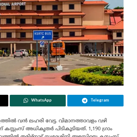
WhatsApp
Telegram
്തില്‍ വന്‍ ലഹരി വേട്ട. വിമാനത്താവളം വഴി
കസ്റ്റംസ് അധികൃതർ പിടികൂടിയത്. 1,190 ഗ്രാം
്തിൽ തമിഴ്‌നാട് സ്വദേശിനി തുളസിയെ കസ്റ്റംസ്