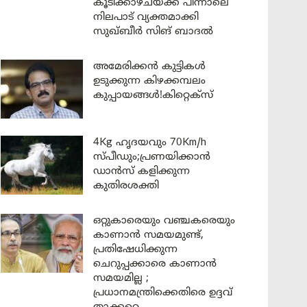
കൂടിക്കാഴ്ചയ്ക്ക് പിന്നാലെ
നിലപാട് വ്യക്തമാക്കി
സുഖ്ബീർ സിങ് ബാദൽ
അമേരിക്കൻ കുട്ടികൾ
ഉടുക്കുന്ന കിഴക്കമ്പലം
കുപ്പായങ്ങൾ!കിറ്റെക്സ്
4Kg ഹൃദയവും 70Km/h
സ്പീഡും;പ്രണയിക്കാൻ
ഡാൻസ് കളിക്കുന്ന
കുതിരശക്തി
ഒറ്റുകാരെയും വഞ്ചകരെയും
കാണാൻ സമയമുണ്ട്,
പ്രതിഷേധിക്കുന്ന
ചെറുപ്പക്കാരെ കാണാൻ
സമയമില്ല ;
പ്രധാനമന്ത്രിക്കെതിരെ ഉദ്ദവ്