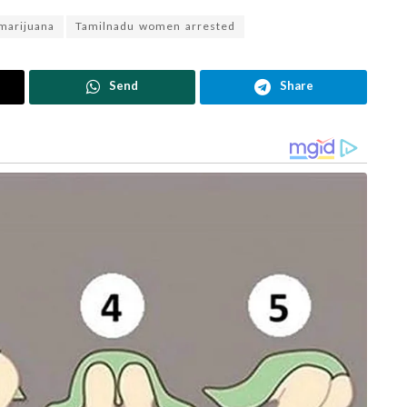
marijuana
Tamilnadu women arrested
Send
Share