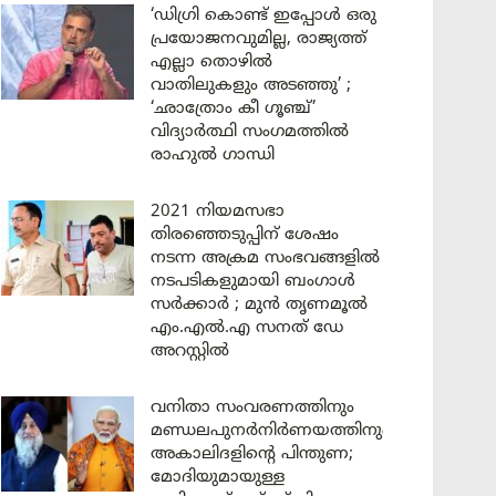
‘ഡിഗ്രി കൊണ്ട് ഇപ്പോൾ ഒരു
പ്രയോജനവുമില്ല, രാജ്യത്ത്
എല്ലാ തൊഴിൽ
വാതിലുകളും അടഞ്ഞു’ ;
‘ഛാത്രോം കീ ഗൂഞ്ച്’
വിദ്യാർത്ഥി സംഗമത്തിൽ
രാഹുൽ ഗാന്ധി
2021 നിയമസഭാ
തിരഞ്ഞെടുപ്പിന് ശേഷം
നടന്ന അക്രമ സംഭവങ്ങളിൽ
നടപടികളുമായി ബംഗാൾ
സർക്കാർ ; മുൻ തൃണമൂൽ
എം.എൽ.എ സനത് ഡേ
അറസ്റ്റിൽ
വനിതാ സംവരണത്തിനും
മണ്ഡലപുനർനിർണയത്തിനും
അകാലിദളിന്റെ പിന്തുണ;
മോദിയുമായുള്ള