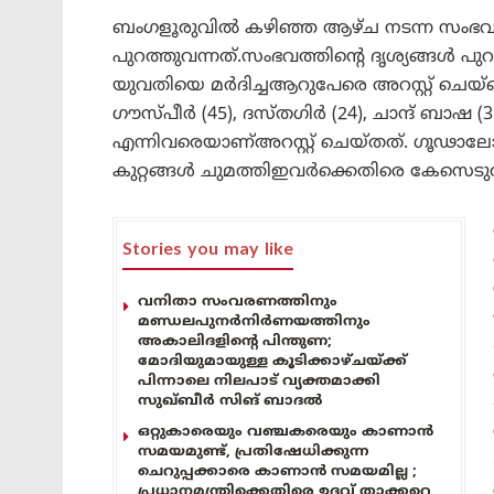
ബംഗളൂരുവിൽ കഴിഞ്ഞ ആഴ്ച നടന്ന സംഭവത്ത
പുറത്തുവന്നത്.സംഭവത്തിന്റെ ദൃശ്യങ്ങൾ പ
യുവതിയെ മർദിച്ചആറുപേരെ അറസ്റ്റ് ചെയ്തെന
ഗൗസ്പീർ (45), ദസ്തഗിർ (24), ചാന്ദ് ബാഷ (3
എന്നിവരെയാണ്അറസ്റ്റ് ചെയ്തത്. ഗൂഢാ
കുറ്റങ്ങൾ ചുമത്തിഇവർക്കെതിരെ കേസെടുത്തി
Stories you may like
വനിതാ സംവരണത്തിനും
മണ്ഡലപുനർനിർണയത്തിനും
അകാലിദളിന്റെ പിന്തുണ;
മോദിയുമായുള്ള കൂടിക്കാഴ്ചയ്ക്ക്
പിന്നാലെ നിലപാട് വ്യക്തമാക്കി
സുഖ്ബീർ സിങ് ബാദൽ
ഒറ്റുകാരെയും വഞ്ചകരെയും കാണാൻ
സമയമുണ്ട്, പ്രതിഷേധിക്കുന്ന
ചെറുപ്പക്കാരെ കാണാൻ സമയമില്ല ;
പ്രധാനമന്ത്രിക്കെതിരെ ഉദ്ദവ് താക്കറെ