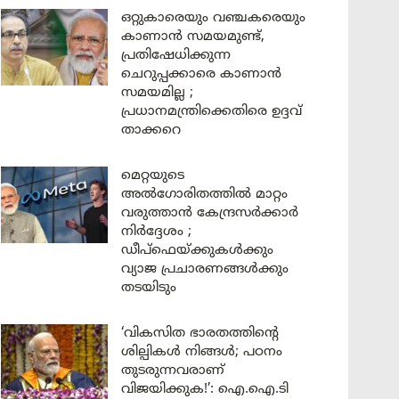
ഒറ്റുകാരെയും വഞ്ചകരെയും
കാണാൻ സമയമുണ്ട്,
പ്രതിഷേധിക്കുന്ന
ചെറുപ്പക്കാരെ കാണാൻ
സമയമില്ല ;
പ്രധാനമന്ത്രിക്കെതിരെ ഉദ്ദവ്
താക്കറെ
മെറ്റയുടെ
അൽഗോരിതത്തിൽ മാറ്റം
വരുത്താൻ കേന്ദ്രസർക്കാർ
നിർദ്ദേശം ;
ഡീപ്‌ഫെയ്ക്കുകൾക്കും
വ്യാജ പ്രചാരണങ്ങൾക്കും
തടയിടും
‘വികസിത ഭാരതത്തിന്റെ
ശില്പികൾ നിങ്ങൾ; പഠനം
തുടരുന്നവരാണ്
വിജയിക്കുക!’: ഐ.ഐ.ടി