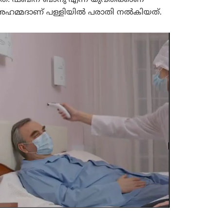
ീൽ അഹമ്മദാണ് പള്ളിയിൽ പരാതി നൽകിയത്.