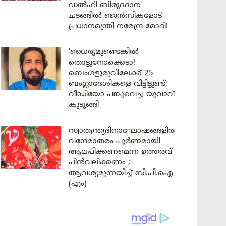
ഡൽഹി ബിരുദദാന
ചടങ്ങിൽ ജെൻസികളോട്
പ്രധാനമന്ത്രി നരേന്ദ്ര മോദി!
‘ധൈര്യമുണ്ടെങ്കിൽ
തൊട്ടുനോക്കെടാ!
ബെംഗളൂരുവിലേക്ക് 25
ബംഗ്ലാദേശികളെ വിട്ടിട്ടുണ്ട്;
വീഡിയോ പങ്കുവെച്ച യുവാവ്
കുടുങ്ങി
സ്വാതന്ത്ര്യദിനാഘോഷങ്ങളിൽ
വന്ദേമാതരം പൂർണമായി
ആലപിക്കണമെന്ന ഉത്തരവ്
പിൻവലിക്കണം ;
ആവശ്യമുന്നയിച്ച് സി.പി.ഐ
(എം)