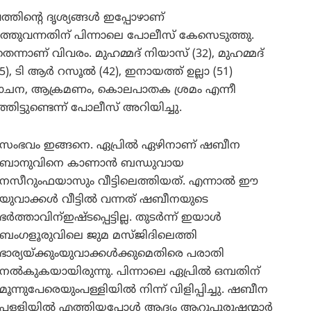
ിന്റെ ദൃശ്യങ്ങൾ ഇപ്പോഴാണ്
ുറത്തുവന്നതിന് പിന്നാലെ പോലീസ് കേസെടുത്തു.
്നാണ് വിവരം. മുഹമ്മദ് നിയാസ് (32), മുഹമ്മദ്
5), ടി ആർ റസൂൽ (42), ഇനായത്ത് ഉല്ലാ (51)
ലോചന, ആക്രമണം, കൊലപാതക ശ്രമം എന്നീ
ട്ടുണ്ടെന്ന് പോലീസ് അറിയിച്ചു.
സംഭവം ഇങ്ങനെ. ഏപ്രിൽ ഏഴിനാണ് ഷബീന
ബാനുവിനെ കാണാൻ ബന്ധുവായ
നസീറുംഫയാസും വീട്ടിലെത്തിയത്. എന്നാൽ ഈ
യുവാക്കൾ വീട്ടിൽ വന്നത് ഷബീനയുടെ
ഭർത്താവിന്ഇഷ്ടപ്പെട്ടില്ല. തുടർന്ന് ഇയാൾ
ബംഗളൂരുവിലെ ജുമ മസ്ജിദിലെത്തി
ഭാര്യയ്ക്കുംയുവാക്കൾക്കുമെതിരെ പരാതി
നൽകുകയായിരുന്നു. പിന്നാലെ ഏപ്രിൽ ഒമ്പതിന്
മൂന്നുപേരെയുംപള്ളിയിൽ നിന്ന് വിളിപ്പിച്ചു. ഷബീന
പള്ളിയിൽ എത്തിയപ്പോൾ ആദ്യം ആറുപുരുഷന്മാർ