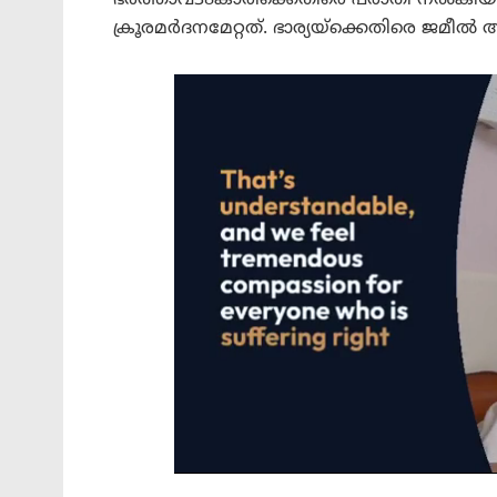
ക്രൂരമർദനമേറ്റത്. ഭാര്യയ്‌ക്കെതിരെ ജമ