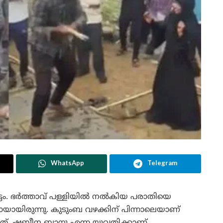
WhatsApp
Telegram
ടം. ഭർത്താവ് പള്ളിയിൽ നൽകിയ പരാതിയെ
ായായിരുന്നു. കുടുംബ വഴക്കിന് പിന്നാലെയാണ്
ത്. ഷബീന ബാനു എന്ന യുവതിക്കാണ്