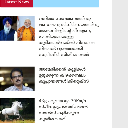
Latest News
വനിതാ സംവരണത്തിനും
മണ്ഡലപുനർനിർണയത്തിനും
അകാലിദളിന്റെ പിന്തുണ;
മോദിയുമായുള്ള
കൂടിക്കാഴ്ചയ്ക്ക് പിന്നാലെ
നിലപാട് വ്യക്തമാക്കി
സുഖ്ബീർ സിങ് ബാദൽ
അമേരിക്കൻ കുട്ടികൾ
ഉടുക്കുന്ന കിഴക്കമ്പലം
കുപ്പായങ്ങൾ!കിറ്റെക്സ്
4Kg ഹൃദയവും 70Km/h
സ്പീഡും;പ്രണയിക്കാൻ
ഡാൻസ് കളിക്കുന്ന
കുതിരശക്തി