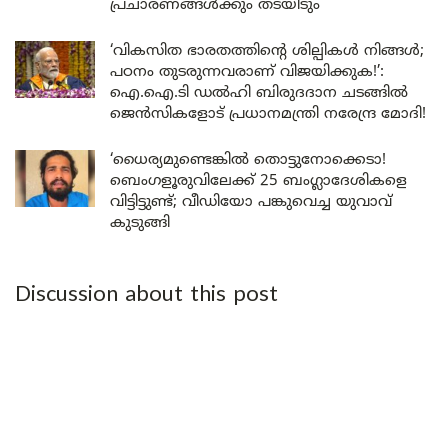
പ്രചാരണങ്ങൾക്കും തടയിടും
‘വികസിത ഭാരതത്തിന്റെ ശില്പികൾ നിങ്ങൾ;
പഠനം തുടരുന്നവരാണ് വിജയിക്കുക!’:
ഐ.ഐ.ടി ഡൽഹി ബിരുദദാന ചടങ്ങിൽ
ജെൻസികളോട് പ്രധാനമന്ത്രി നരേന്ദ്ര മോദി!
‘ധൈര്യമുണ്ടെങ്കിൽ തൊട്ടുനോക്കെടാ!
ബെംഗളൂരുവിലേക്ക് 25 ബംഗ്ലാദേശികളെ
വിട്ടിട്ടുണ്ട്; വീഡിയോ പങ്കുവെച്ച യുവാവ്
കുടുങ്ങി
Discussion about this post