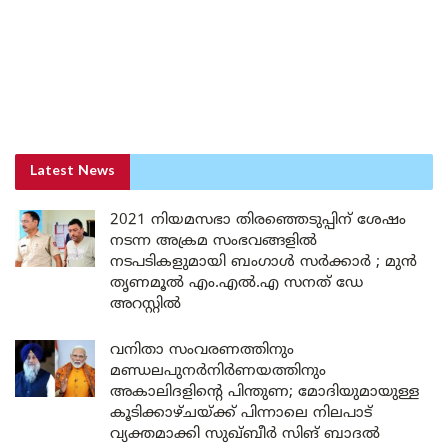
Latest News
2021 നിയമസഭാ തിരഞ്ഞെടുപ്പിന് ശേഷം
നടന്ന അക്രമ സംഭവങ്ങളിൽ
നടപടികളുമായി ബംഗാൾ സർക്കാർ ; മുൻ
തൃണമൂൽ എം.എൽ.എ സനത് ഡേ
അറസ്റ്റിൽ
വനിതാ സംവരണത്തിനും
മണ്ഡലപുനർനിർണയത്തിനും
അകാലിദളിന്റെ പിന്തുണ; മോദിയുമായുള്ള
കൂടിക്കാഴ്ചയ്ക്ക് പിന്നാലെ നിലപാട്
വ്യക്തമാക്കി സുഖ്ബീർ സിങ് ബാദൽ