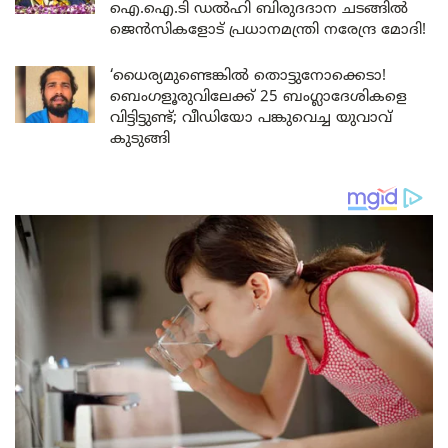
ഐ.ഐ.ടി ഡൽഹി ബിരുദദാന ചടങ്ങിൽ
ജെൻസികളോട് പ്രധാനമന്ത്രി നരേന്ദ്ര മോദി!
‘ധൈര്യമുണ്ടെങ്കിൽ തൊട്ടുനോക്കെടാ!
ബെംഗളൂരുവിലേക്ക് 25 ബംഗ്ലാദേശികളെ
വിട്ടിട്ടുണ്ട്; വീഡിയോ പങ്കുവെച്ച യുവാവ്
കുടുങ്ങി