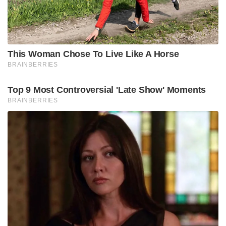
രസകരമായ കമന്റുകളും വന്നു. പാസ്പോർട്ട്
നഷ്ടമായെന്ന് പറഞ്ഞ് പുതിയ പാസ്പോർട്ടിന്
അപേക്ഷിച്ചാൽ പോരായിരുന്നോ എന്നാണ്
കമന്റുകളിൽ ഉയരുന്ന ചോദ്യം. ഇടയ്ക്കിടെ
ബാങ്കോക്കിനു പോകുന്ന ഒരു പ്രമുഖ രാഷ്ട്രീയ
നേതാവിനെപ്പറ്റിയും കമന്റുകളിൽ പരാമർശങ്ങളുണ്ട്.
Tags:
Thailand
Man tear passport