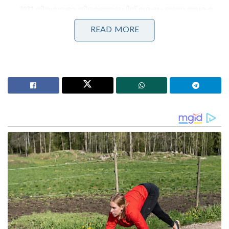
2021 നിയമസഭാ തിരഞ്ഞെടുപ്പിന് ശേഷം നടന്ന അക്രമ
സംഭവങ്ങളിൽ നടപടികളുമായി ബംഗാൾ സർക്കാർ ;
മുൻ തൃണമൂൽ എം.എൽ.എ സനത് ഡേ അറസ്റ്റിൽ
READ MORE
വനിതാ സംവരണത്തിനും
മണ്ഡലപുനർനിർണയത്തിനും അകാലിദളിന്റെ
പിന്തുണ; മോദിയുമായുള്ള കൂടിക്കാഴ്ചയ്ക്ക് പിന്നാലെ
നിലപാട് വ്യക്തമാക്കി സുഖ്ബീർ സിങ് ബാദൽ
ചോദ്യം ചെയ്യലിൽ ആദ്യം ഇയാൾ കാരണം
വ്യക്തമാക്കിയില്ലെന്ന് പോലീസ് പറയുന്നു. തുടർന്ന്
വിശദമായ ചോദ്യം ചെയ്യലിന്
വിധേയമാക്കിയപ്പോഴാണ് രസകരമായ വിവരം
പുറത്തായത്. തായ്‌ലൻഡിൽ പോയത് ഭാര്യ
അറിഞ്ഞാൽ വലിയ പ്രശ്നമുണ്ടാകുമെന്നും
അതുകൊണ്ടാണ് പേജുകൾ കീറിക്കളഞ്ഞതെന്നും
ഇയാൾ പോലീസിനോട് പറയുകയായിരുന്നു.
വാർത്ത പുറത്തുവന്നതോടെ സാമൂഹ്യമാദ്ധ്യമങ്ങളിൽ