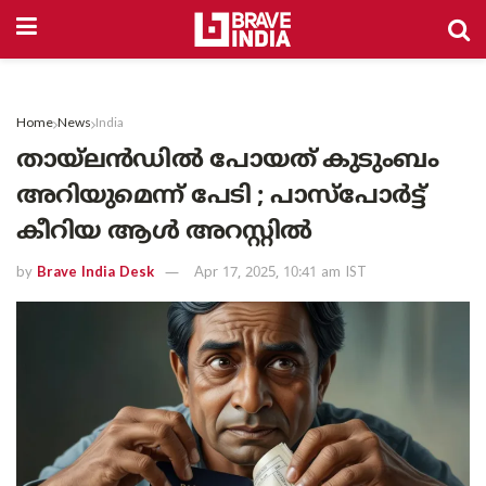
Home
News
India
തായ്‌ലൻഡിൽ പോയത് കുടുംബം
അറിയുമെന്ന് പേടി ; പാസ്പോർട്ട്
കീറിയ ആൾ അറസ്റ്റിൽ
by
Brave India Desk
Apr 17, 2025, 10:41 am IST