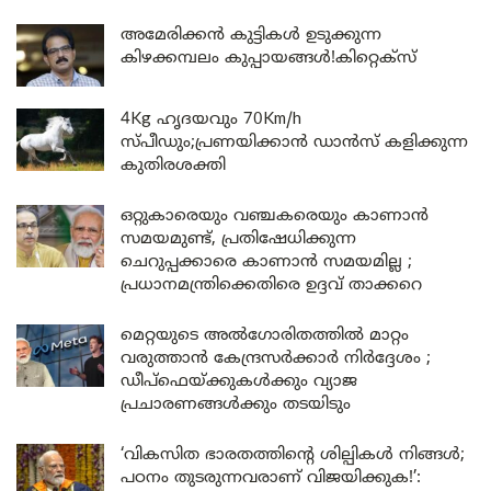
അമേരിക്കൻ കുട്ടികൾ ഉടുക്കുന്ന
കിഴക്കമ്പലം കുപ്പായങ്ങൾ!കിറ്റെക്സ്
4Kg ഹൃദയവും 70Km/h
സ്പീഡും;പ്രണയിക്കാൻ ഡാൻസ് കളിക്കുന്ന
കുതിരശക്തി
ഒറ്റുകാരെയും വഞ്ചകരെയും കാണാൻ
സമയമുണ്ട്, പ്രതിഷേധിക്കുന്ന
ചെറുപ്പക്കാരെ കാണാൻ സമയമില്ല ;
പ്രധാനമന്ത്രിക്കെതിരെ ഉദ്ദവ് താക്കറെ
മെറ്റയുടെ അൽഗോരിതത്തിൽ മാറ്റം
വരുത്താൻ കേന്ദ്രസർക്കാർ നിർദ്ദേശം ;
ഡീപ്‌ഫെയ്ക്കുകൾക്കും വ്യാജ
പ്രചാരണങ്ങൾക്കും തടയിടും
‘വികസിത ഭാരതത്തിന്റെ ശില്പികൾ നിങ്ങൾ;
പഠനം തുടരുന്നവരാണ് വിജയിക്കുക!’: