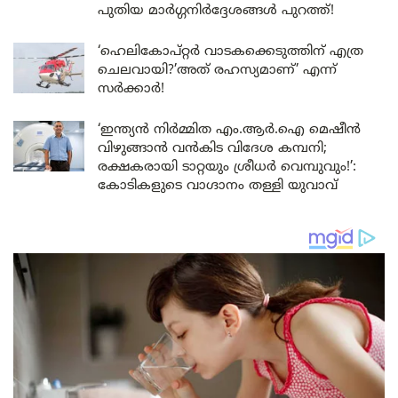
പുതിയ മാർഗ്ഗനിർദ്ദേശങ്ങൾ പുറത്ത്!
‘ഹെലികോപ്റ്റർ വാടകക്കെടുത്തിന് എത്ര
ചെലവായി?’അത് രഹസ്യമാണ്’ എന്ന്
സർക്കാർ!
‘ഇന്ത്യൻ നിർമ്മിത എം.ആർ.ഐ മെഷീൻ
വിഴുങ്ങാൻ വൻകിട വിദേശ കമ്പനി;
രക്ഷകരായി ടാറ്റയും ശ്രീധർ വെമ്പുവും!’:
കോടികളുടെ വാഗ്ദാനം തള്ളി യുവാവ്