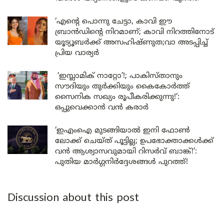
‘എന്റെ പൊന്നു ചേട്ടാ, കാവി ഈ
ബ്രാൻഡിന്റെ നിറമാണ്; കാവി നിറത്തിനോട്
യൂട്യൂബർക്ക് അസഹിഷ്ണുത;വാ അടപ്പിച്ച്
പ്രിയ വാര്യർ
‘ഇസ്ലാമിക് നാറ്റോ’!; പാകിസ്താനും
സൗദിയും തുർക്കിയും കൈകോർത്ത്
സൈനിക സഖ്യം രൂപീകരിക്കുന്നു!’:
ഒപ്പുവെക്കാൻ വൻ കരാർ
‘ഇഎംഐ മുടങ്ങിയാൽ ഇനി ഫോൺ
ലോക്ക് ചെയ്ത് പൂട്ടില്ല; ഉപഭോക്താക്കൾക്ക്
വൻ ആശ്വാസവുമായി റിസർവ് ബാങ്ക്!’:
പുതിയ മാർഗ്ഗനിർദ്ദേശങ്ങൾ പുറത്ത്!
Discussion about this post