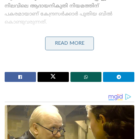
നിലവിലെ ആദായനികുതി നിയമത്തിന്
പകരമായാണ് കേന്ദ്രസർക്കാർ പുതിയ ബിൽ
കൊണ്ടുവരുന്നത്.
Stories you may like
READ MORE
മാർവൽ വരെ കോപ്പിയടിച്ച പ്രകൃതിയുടെ
അത്ഭുതം;സ്റ്റീലിനേക്കാൾ 5 ഇരട്ടി ബലമുള്ള
വലകൾ;ചിലന്തി
‘ഹമാസ് മോഡലിൽ കശ്മീരിൽ ഭീകരാക്രമണത്തിന്
പാക് ഐ.എസ്.ഐ നീക്കം!’: തുർക്കി പിസ്റ്റളുകളും
ഓൺലൈൻ ബ്രെയിൻവാഷിംഗും
പാർലമെന്ററി സെലക്ട് കമ്മിറ്റിയിൽ നിന്നുള്ള
ശുപാർശകൾ പുതിയ പതിപ്പിൽ ഉൾപ്പെടുത്തിയാണ്
പുതുക്കിയ ആദായനികുതി ധനമന്ത്രി സഭയിൽ
അവതരിപ്പിച്ചത്. കഴിഞ്ഞ 60 വർഷമായി പിന്തുടരുന്ന