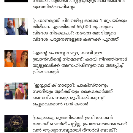
നീക്കം!’: തുർക്കി പിസ്റ്റളുകളും ഓൺലൈൻ
ബ്രെയിൻവാഷിംഗും
‘പ്രധാനമന്ത്രി ചിലവഴിച്ച ഓരോ 1 രൂപയ്ക്കും
തിരികെ എത്തിയത് 66,000 രൂപയുടെ
വിദേശ നിക്ഷേപം!’: നരേന്ദ്ര മോദിയുടെ
വിദേശ പര്യടനങ്ങളുടെ കണക്ക് പുറത്ത്
‘എന്റെ പൊന്നു ചേട്ടാ, കാവി ഈ
ബ്രാൻഡിന്റെ നിറമാണ്; കാവി നിറത്തിനോട്
യൂട്യൂബർക്ക് അസഹിഷ്ണുത;വാ അടപ്പിച്ച്
പ്രിയ വാര്യർ
‘ഇസ്ലാമിക് നാറ്റോ’!; പാകിസ്താനും
സൗദിയും തുർക്കിയും കൈകോർത്ത്
സൈനിക സഖ്യം രൂപീകരിക്കുന്നു!’:
ഒപ്പുവെക്കാൻ വൻ കരാർ
‘ഇഎംഐ മുടങ്ങിയാൽ ഇനി ഫോൺ
ലോക്ക് ചെയ്ത് പൂട്ടില്ല; ഉപഭോക്താക്കൾക്ക്
വൻ ആശ്വാസവുമായി റിസർവ് ബാങ്ക്!’: