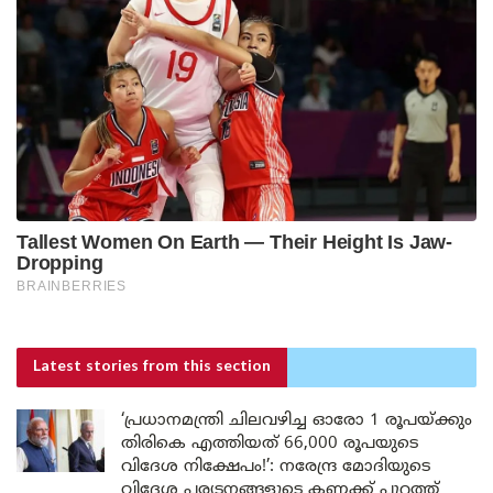
Latest stories
from this section
‘പ്രധാനമന്ത്രി ചിലവഴിച്ച ഓരോ 1 രൂപയ്ക്കും
തിരികെ എത്തിയത് 66,000 രൂപയുടെ
വിദേശ നിക്ഷേപം!’: നരേന്ദ്ര മോദിയുടെ
വിദേശ പര്യടനങ്ങളുടെ കണക്ക് പുറത്ത്