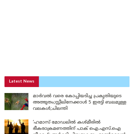
Latest News
മാർവൽ വരെ കോപ്പിയടിച്ച പ്രകൃതിയുടെ
അത്ഭുതം;സ്റ്റീലിനേക്കാൾ 5 ഇരട്ടി ബലമുള്ള
വലകൾ;ചിലന്തി
‘ഹമാസ് മോഡലിൽ കശ്മീരിൽ
ഭീകരാക്രമണത്തിന് പാക് ഐ.എസ്.ഐ