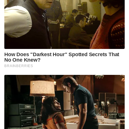
രീതിക്ക് പകരം ഇന്ത്യയുടെ നികുതി സമ്പ്രദായം
അപ്‌ഡേറ്റ് ചെയ്യുന്നതിനും ലളിതമാക്കുന്നതിനുമായി
രൂപകൽപ്പന ചെയ്‌തതാണ് 2025 ലെ ആദായനികുതി
ബിൽ.
Tags:
nirmala sitaraman
indian parliament
new income tax bill