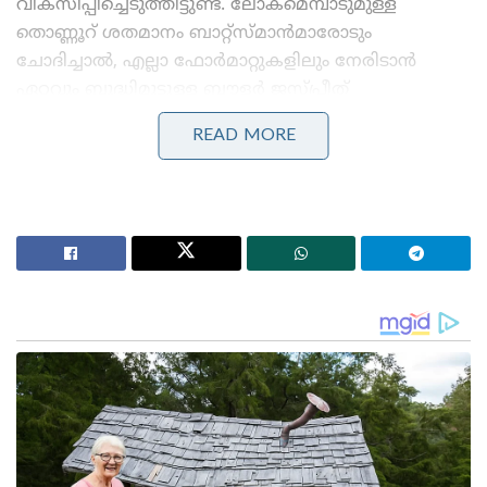
വികസിപ്പിച്ചെടുത്തിട്ടുണ്ട്. ലോകമെമ്പാടുമുള്ള
തൊണ്ണൂറ് ശതമാനം ബാറ്റ്സ്മാൻമാരോടും
ചോദിച്ചാൽ, എല്ലാ ഫോർമാറ്റുകളിലും നേരിടാൻ
ഏറ്റവും ബുദ്ധിമുട്ടുള്ള ബൗളർ ജസ്പ്രീത്
ബുംറയാണെന്ന് അവർ പറയും,” മഹറൂഫ് ഇന്ത്യാ
READ MORE
ടുഡേയോട് പറഞ്ഞു.
Stories you may like
കോമൺവെൽത്ത് ഗെയിംസ് പതാക ഏറ്റുവാങ്ങി
ഗുജറാത്ത് മുഖ്യമന്ത്രി; 2030ൽ അഹമ്മദാബാദ്
വേദിയാകും
ഗ്ലാസ്‌ഗോയിൽ ഇന്ത്യൻ ബോക്സിങ് കരുത്ത്:
പ്രിയക്കും സാക്ഷിക്കും അരുന്ധതിക്കും സ്വർണം;
ലവ്‌ലിനയ്ക്ക് വെള്ളി
പേസർക്ക് പരിക്കേൽക്കുന്നതിന്റെ കാരണം മഹറൂഫ്
എടുത്തുപറയുകയും ബിസിസിഐയോട്