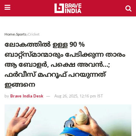
Home
Sports
Cricket
ലോകത്തിൽ ഉള്ള 90 %
ബാറ്റ്‌സ്മാന്മാരും പേടിക്കുന്ന താരം
ആ ബോളർ, പക്ഷെ അവൻ…;
ഫർവീസ് മഹറൂഫ് പറയുന്നത്
ഇങ്ങനെ
by
Brave India Desk
Aug 26, 2025, 12:16 pm IST