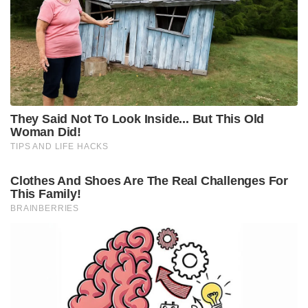
അദ്ദേഹത്തിന്റെ ജോലിഭാരം കൈകാര്യം ചെയ്യാൻ
ആവശ്യപ്പെടുകയും ചെയ്തു. “അദ്ദേഹത്തിന്
പുറംവേദനയുണ്ട്, അയാൾക്ക് നിരന്തരം
പരിക്കേൽക്കുന്നു. ബിസിസിഐ അദ്ദേഹത്തിന്റെ
ജോലിഭാരം ശ്രദ്ധാപൂർവ്വം കൈകാര്യം ചെയ്യേണ്ടതുണ്ട്.
അദ്ദേഹത്തിന്റെ അന്താരാഷ്ട്ര കരിയർ
നേടിയെടുക്കണം. ഒരു ഫാസ്റ്റ് ബൗളർ പന്ത്
എറിയുമ്പോൾ, അത് പുറം, കാൽമുട്ട്, കണങ്കാലുകൾ
എന്നിവയിൽ സമ്മർദ്ദം ചെലുത്തുന്നു. ബുംറ ഒരു ക്ലാസ്
താരമാണ്, അദ്ദേഹത്തെപ്പോലുള്ള കളിക്കാർ
എപ്പോഴും വരില്ല” അദ്ദേഹം കൂട്ടിച്ചേർത്തു.
പരിക്കുകൾ കളിയുടെ ഭാഗമാണെന്നും മഹറൂഫ്
പറഞ്ഞു. “പരിക്കുകൾ സംഭവിക്കാൻ സാധ്യതയുണ്ട്.
ജസ്പ്രീത് ബുംറ ഈ നാളുകളിൽ ഒരുപാട് ഓവറുകൾ
ടെസ്റ്റിൽ പന്തെറിഞ്ഞിട്ടുണ്ട്. കാരണം ഫാസ്റ്റ് ബൗളിംഗ്
എളുപ്പമല്ല. അദ്ദേഹം ഇന്ത്യയ്ക്കുവേണ്ടി കളിക്കുന്നത്
തുടരുകയും വിക്കറ്റുകൾക്കായുള്ള ദാഹം