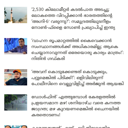
‘2,530 കിലോമീറ്റർ കടൽപാത അടച്ചു;
ലോകത്തെ വിറപ്പിക്കാൻ ഭാരതത്തിന്റെ
‘അഗ്നി-6′ വരുന്നു?’: സമുദ്രത്തിലുടനീളം
നോൺ-ഫ്ളൈ സോൺ പ്രഖ്യാപിച്ച് ഇന്ത്യ
‘വാഹന രൂപമാറ്റത്തിൽ കൈവെക്കാൻ
സംസ്ഥാനങ്ങൾക്ക് അധികാരമില്ല; ആകെ
ചെയ്യാനാവുന്നത് ഒരേയൊരു കാര്യം മാത്രം!’:
നിതിൻ ഗഡ്കരി
‘അവന് കൊടുക്കേണ്ടത് കൊടുക്കും,
പറ്റുമെങ്കിൽ പിടിക്ക്!’: ഒളിവിലിരുന്ന്
പോലീസിനെ വെല്ലുവിളിച്ച് അർജുൻ ആയങ്കി
ഡോൾഫിൻ’ എത്തുമ്പോൾ കേരളത്തിൽ
പ്രളയസമാന മഴ! ശനിയാഴ്ച വരെ കനത്ത
ജാഗ്രത; മഴ കുറയണമെങ്കിൽ ചൈനയിൽ
കരതൊടണം!