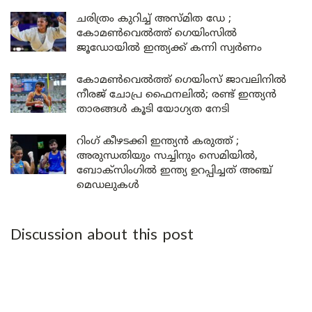
ചരിത്രം കുറിച്ച് അസ്മിത ഡേ ;
കോമൺവെൽത്ത് ഗെയിംസിൽ
ജൂഡോയിൽ ഇന്ത്യക്ക് കന്നി സ്വർണം
കോമൺവെൽത്ത് ഗെയിംസ് ജാവലിനിൽ
നീരജ് ചോപ്ര ഫൈനലിൽ; രണ്ട് ഇന്ത്യൻ
താരങ്ങൾ കൂടി യോഗ്യത നേടി
റിംഗ് കീഴടക്കി ഇന്ത്യൻ കരുത്ത് ;
അരുന്ധതിയും സച്ചിനും സെമിയിൽ,
ബോക്സിംഗിൽ ഇന്ത്യ ഉറപ്പിച്ചത് അഞ്ച്
മെഡലുകൾ
Discussion about this post