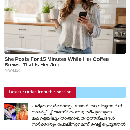
Latest stories
from this section
ചരിത്ര സ്വർണനേട്ടം യോഗി ആദിത്യനാഥിന്
സമർപ്പിച്ച് അസ്മിത ഡേ; ത്രിപുരയുടെ
മകളെങ്കിലും താങ്ങായത് ഉത്തർപ്രദേശ്
സർക്കാരും പോലീസുമെന്ന് വെളിപ്പെടുത്തൽ