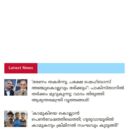
Latest News
‘ഭരണം തകർന്നു, പക്ഷേ ഷെഹ്ബാസ്
അഞ്ചുകൊല്ലവും ഭരിക്കും!’: പാകിസ്താനിൽ
തർക്കം മുറുകുന്നു; വാദം തിരുത്തി
ആഭ്യന്തരമന്ത്രി വൃത്തങ്ങൾ!
‘കാമുകിയെ കൊല്ലാൻ
പെൺവേഷത്തിലെത്തി; ഗുരുവായൂരിൽ
കാമുകനും ക്രിമിനൽ സംഘവും കുടുങ്ങി!’