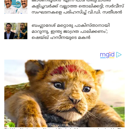
കാരണഭൂതൻ’ എന്ന് പാടി തിരുവാതിര
കളിച്ചവർക്ക് വല്ലാത്ത തൊലിക്കട്ടി; സർവീസ്
സംഘടനകളെ പരിഹസിച്ച് വി.ഡി. സതീശൻ
ബംഗ്ലാദേശ് മറ്റൊരു പാകിസ്താനായി
മാറുന്നു, ഇന്ത്യ ജാഗ്രത പാലിക്കണം’;
ഷെയ്ഖ് ഹസീനയുടെ മകൻ